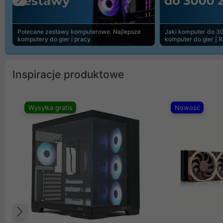
Poprzedni
Polecane zestawy komputerowe. Najlepsze
Jaki komputer do 30
komputery do gier i pracy
komputer do gier | 
Inspiracje produktowe
Wysyłka gratis
Nowość
Poprzedni