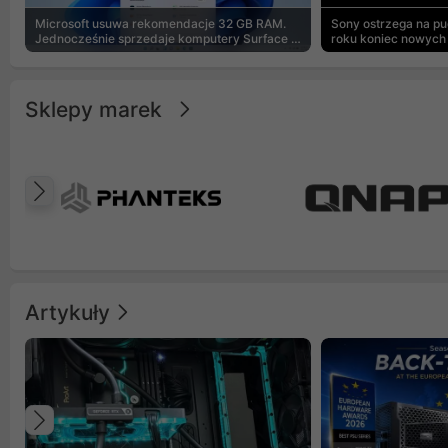
Microsoft usuwa rekomendacje 32 GB RAM.
Sony ostrzega na p
Jednocześnie sprzedaje komputery Surface z
roku koniec nowych 
8 GB
Sklepy marek
Poprzedni
Artykuły
Poprzedni