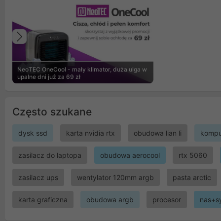
Poprzedni
NeoTEC OneCool - mały klimator, duża ulga w
upalne dni już za 69 zł
Często szukane
dysk ssd
karta nvidia rtx
obudowa lian li
kompu
zasilacz do laptopa
obudowa aerocool
rtx 5060
zasilacz ups
wentylator 120mm argb
pasta arctic
karta graficzna
obudowa argb
procesor
nas+s