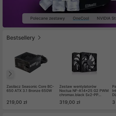
Polecane zestawy
OneCool
NVIDIA St
Bestsellery
Poprzedni
Zasilacz Seasonic Core BC-
Zestaw wentylatorów
Pa
650 ATX 3.1 Bronze 650W
Noctua NF-A14x25 G2 PWM
In
chromax.black Sx2-PP
D
Sterrox 140mm Push Pull
G
219,00 zł
319,00 zł
3
(2szt)