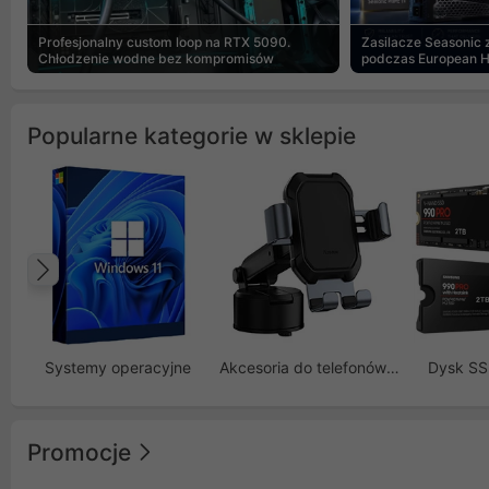
Profesjonalny custom loop na RTX 5090.
Zasilacze Seasonic
Chłodzenie wodne bez kompromisów
podczas European 
Popularne kategorie w sklepie
Poprzedni
Systemy operacyjne
Akcesoria do telefonów GSM
Dysk S
Promocje