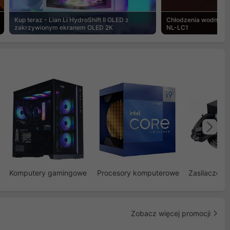
Kup teraz - Lian Li HydroShift II OLED z
Chłodzenia wodne Noc
zakrzywionym ekranem OLED 2K
NL-LC1
Na
Komputery gamingowe
Procesory komputerowe
Zasilacze d
Zobacz więcej promocji