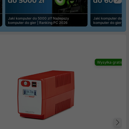
Na
Jaki komputer do 5000 zł? Najlepszy
Jaki komputer do 600
komputer do gier | Ranking PC 2026
komputer do gier | R
Wysyłka gratis
Na