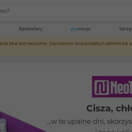
Bestsellery
pro
mocje
Sprzę
pnia lokal jest nieczynny. Zapraszamy do pozostałych salonów lub