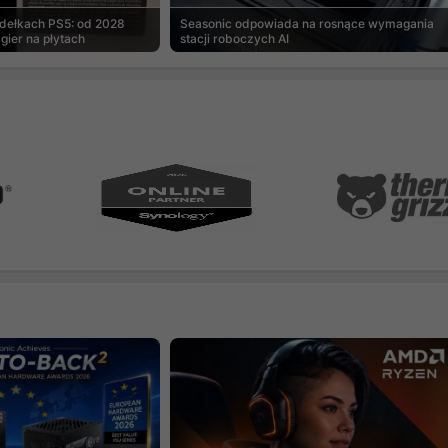
udełkach PS5: od 2028
Seasonic odpowiada na rosnące wymagania
gier na płytach
stacji roboczych AI