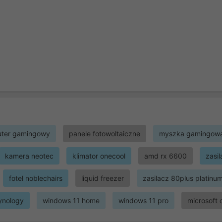
ter gamingowy
panele fotowoltaiczne
myszka gamingow
kamera neotec
klimator onecool
amd rx 6600
zasi
fotel noblechairs
liquid freezer
zasilacz 80plus platinu
ynology
windows 11 home
windows 11 pro
microsoft 