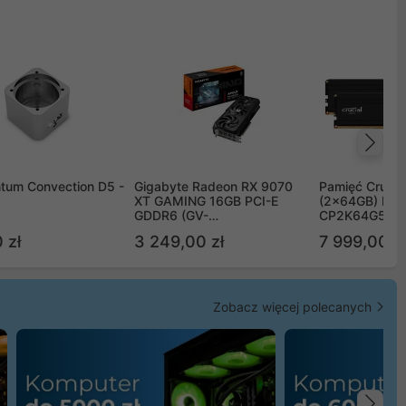
Na
tum Convection D5 -
Gigabyte Radeon RX 9070
Pamięć Crucia
XT GAMING 16GB PCI-E
(2x64GB) DD
GDDR6 (GV-
CP2K64G56C
R9070XTGAMING-16GD)
 zł
3 249,00 zł
7 999,00 zł
Zobacz więcej polecanych