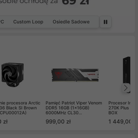
PC
Custom Loop
Osiedle Sadowe
Na
ie procesora Arctic
Pamięć Patriot Viper Venom
Procesor Intel 
36 Black SI Brown
DDR5 16GB (1x16GB)
270K Plus 5.
OCPU00012A)
6000MHz CL30
BOX
PVV516G60C30
 zł
999,00 zł
1 449,00 z