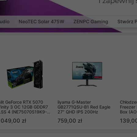
udio
NeoTEC Solar 475W
ZENPC Gaming
Stwórz 
lit GeForce RTX 5070
iiyama G-Master
Chłodzen
finity 3 OC 12GB GDDR7
GB2771QSU-B1 Red Eagle
Freezer 
LSS 4 (NE75070S19K9-
27" QHD IPS 200Hz
Box (A
B2050S)
 049,00 zł
759,00 zł
139,00