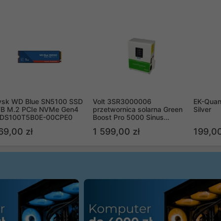
ysk WD Blue SN5100 SSD
Volt 3SR3000006
EK-Quan
TB M.2 PCIe NVMe Gen4
przetwornica solarna Green
Silver
DS100T5B0E-00CPE0
Boost Pro 5000 Sinus
Bypass
69,00 zł
1 599,00 zł
199,00