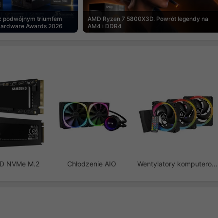
 z podwójnym triumfem
AMD Ryzen 7 5800X3D. Powrót legendy na
Hardware Awards 2026
AM4 i DDR4
SD NVMe M.2
Chłodzenie AIO
Wentylatory komputerowe