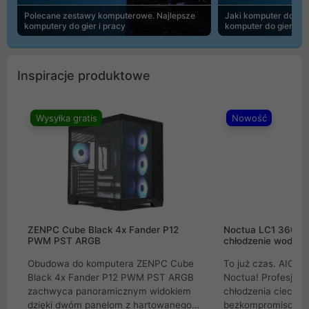
Polecane zestawy komputerowe. Najlepsze
Jaki komputer do 30
komputery do gier i pracy
komputer do gier | 
Inspiracje produktowe
Wysyłka gratis
Nowość
ZENPC Cube Black 4x Fander P12
Noctua LC1 360mm
PWM PST ARGB
chłodzenie wodne 
Obudowa do komputera ZENPC Cube
To już czas. AIO w
Black 4x Fander P12 PWM PST ARGB
Noctua! Profesjon
zachwyca panoramicznym widokiem
chłodzenia cieczą 
dzięki dwóm panelom z hartowanego
bezkompromisowe 