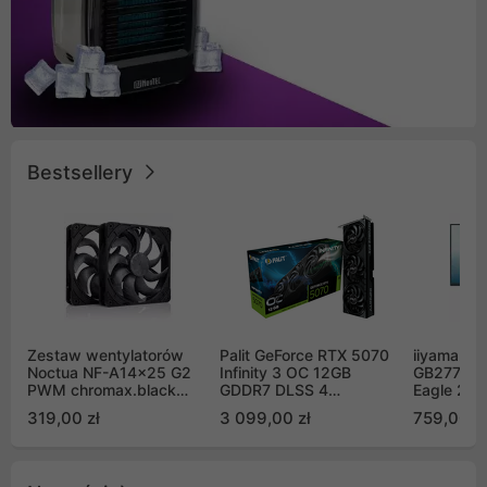
Bestsellery
Zestaw wentylatorów
Palit GeForce RTX 5070
iiyama G-
Noctua NF-A14x25 G2
Infinity 3 OC 12GB
GB2771QS
PWM chromax.black
GDDR7 DLSS 4
Eagle 27"
Sx2-PP Sterrox 140mm
(NE75070S19K9-
200Hz
319,00 zł
3 099,00 zł
759,00 zł
Push Pull (2szt)
GB2050S)