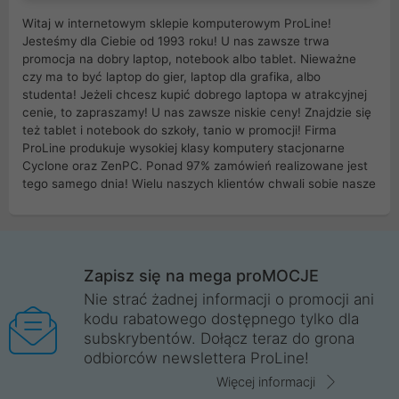
Witaj w internetowym sklepie komputerowym ProLine!
Jesteśmy dla Ciebie od 1993 roku! U nas zawsze trwa
promocja na dobry laptop, notebook albo tablet. Nieważne
czy ma to być laptop do gier, laptop dla grafika, albo
studenta! Jeżeli chcesz kupić dobrego laptopa w atrakcyjnej
cenie, to zapraszamy! U nas zawsze niskie ceny! Znajdzie się
też tablet i notebook do szkoły, tanio w promocji! Firma
ProLine produkuje wysokiej klasy komputery stacjonarne
Cyclone oraz ZenPC. Ponad 97% zamówień realizowane jest
tego samego dnia! Wielu naszych klientów chwali sobie nasze
myszki dla graczy i klawiatury mechaniczne. Posiadamy sieć
sklepów komputerowych na terenie kraju. W większości z
nich możesz odebrać zamówienie bez kosztów transportu.
Posiadamy sklep komputerowy w miastach takich jak
Wrocław, Poznań, Legnica, Katowice, Gliwice, Kalisz, Bytom,
Zapisz się na mega proMOCJE
Trzebnica, Opole. Szybka i profesjonalna obsługa!
Nie strać żadnej informacji o promocji ani
kodu rabatowego dostępnego tylko dla
ProLine to polska firma ze 100% polskim kapitałem. Działamy
subskrybentów. Dołącz teraz do grona
legalnie i płacimy podatki w naszym kraju! Posiadamy siedzibę
odbiorców newslettera ProLine!
główną w Mirkowie oraz salony na terenie kraju. Cała
komunikacja ze sklepem komputerowym ProLine jest
Więcej informacji
szyfrowana za pomocą technologii SSL. Nie sprzedajemy