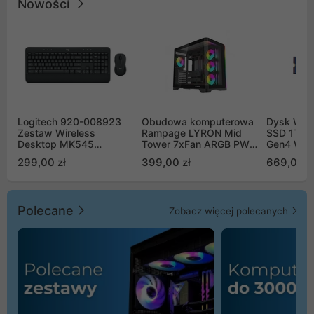
Nowości
Logitech 920-008923
Obudowa komputerowa
Dysk WD 
Zestaw Wireless
Rampage LYRON Mid
SSD 1TB 
Desktop MK545
Tower 7xFan ARGB PWM
Gen4 WD
Advanced
czarna
00CPE0
299,00 zł
399,00 zł
669,00 z
Polecane
Zobacz więcej polecanych