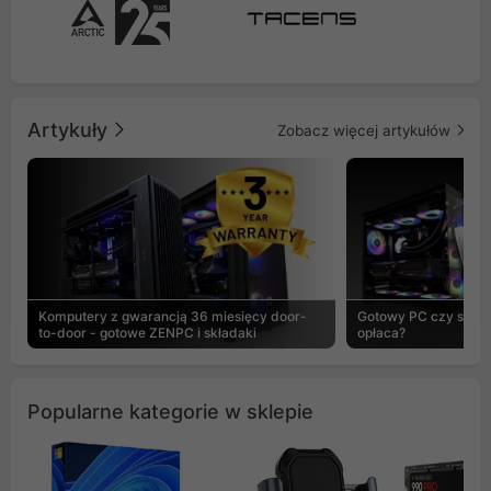
Artykuły
Zobacz więcej artykułów
Komputery z gwarancją 36 miesięcy door-
Gotowy PC czy skład
to-door - gotowe ZENPC i składaki
opłaca?
Popularne kategorie w sklepie