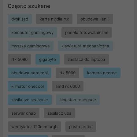
Często szukane
dysk ssd
karta nvidia rtx
obudowa lian li
komputer gamingowy
panele fotowoltaiczne
myszka gamingowa
klawiatura mechaniczna
rtx 5080
gigabyte
zasilacz do laptopa
obudowa aerocool
rtx 5060
kamera neotec
klimator onecool
amd rx 6600
zasilacze seasonic
kingston renegade
serwer qnap
zasilacz ups
wentylator 120mm argb
pasta arctic