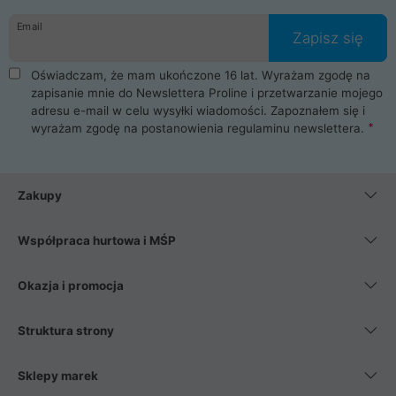
danych osobowych. Dlatego zakup notebooka albo laptopa w
Email
ProLine to czysta przyjemność i pełne bezpieczeństwo.
Zapisz się
Zaopatrzysz się u nas w akcesoria i części komputerowe
takie jak procesory, karty graficzne, płyty główne, pamięci,
Oświadczam, że mam ukończone 16 lat. Wyrażam zgodę na
dyski SSD, M.2 oraz HDD. Nasi pracownicy pomogą Ci wybrać
zapisanie mnie do Newslettera Proline i przetwarzanie mojego
najlepszy zasilacz komputerowy oraz obudowę do komputera.
adresu e-mail w celu wysyłki wiadomości. Zapoznałem się i
Poza komputerami mamy również najlepsze na rynku
wyrażam zgodę na postanowienia
regulaminu newslettera
.
Smartfony takich producentów jak Xiaomi, Apple, Samsung i
Huawei. Jeżeli chcesz, aby Twój komputer pracował cicho,
posiadamy szeroką gamę chłodzenia procesora, oraz ciche
wentylatory. Na koniec mając już to wszystko, możesz
Zakupy
wybrać idealny fotel gamingowy.
Współpraca hurtowa i MŚP
Okazja i promocja
Struktura strony
Sklepy marek