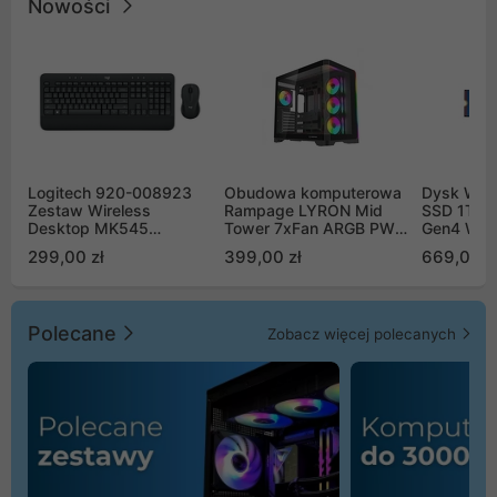
Nowości
Logitech 920-008923
Obudowa komputerowa
Dysk WD 
Zestaw Wireless
Rampage LYRON Mid
SSD 1TB 
Desktop MK545
Tower 7xFan ARGB PWM
Gen4 WD
Advanced
czarna
00CPE0
299,00 zł
399,00 zł
669,00 z
Polecane
Zobacz więcej polecanych