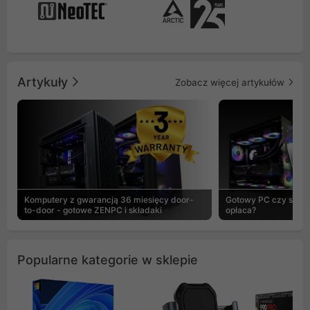
Artykuły
Zobacz więcej artykułów
Komputery z gwarancją 36 miesięcy door-
Gotowy PC czy skład
to-door - gotowe ZENPC i składaki
opłaca?
Popularne kategorie w sklepie