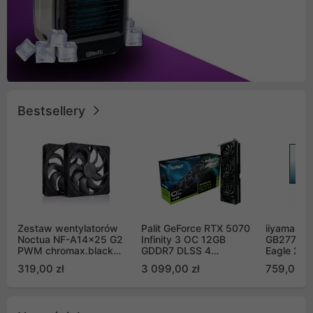
Bestsellery
Zestaw wentylatorów
Palit GeForce RTX 5070
iiyama G-
Noctua NF-A14x25 G2
Infinity 3 OC 12GB
GB2771QS
PWM chromax.black
GDDR7 DLSS 4
Eagle 27"
Sx2-PP Sterrox 140mm
(NE75070S19K9-
200Hz
319,00 zł
3 099,00 zł
759,00 zł
Push Pull (2szt)
GB2050S)