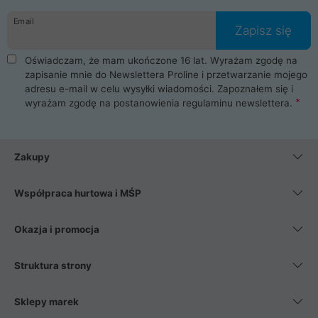
danych osobowych. Dlatego zakup notebooka albo laptopa w
Email
ProLine to czysta przyjemność i pełne bezpieczeństwo.
Zapisz się
Zaopatrzysz się u nas w akcesoria i części komputerowe
takie jak procesory, karty graficzne, płyty główne, pamięci,
Oświadczam, że mam ukończone 16 lat. Wyrażam zgodę na
dyski SSD, M.2 oraz HDD. Nasi pracownicy pomogą Ci wybrać
zapisanie mnie do Newslettera Proline i przetwarzanie mojego
najlepszy zasilacz komputerowy oraz obudowę do komputera.
adresu e-mail w celu wysyłki wiadomości. Zapoznałem się i
Poza komputerami mamy również najlepsze na rynku
wyrażam zgodę na postanowienia
regulaminu newslettera
.
Smartfony takich producentów jak Xiaomi, Apple, Samsung i
Huawei. Jeżeli chcesz, aby Twój komputer pracował cicho,
posiadamy szeroką gamę chłodzenia procesora, oraz ciche
wentylatory. Na koniec mając już to wszystko, możesz
Zakupy
wybrać idealny fotel gamingowy.
Współpraca hurtowa i MŚP
Okazja i promocja
Struktura strony
Sklepy marek