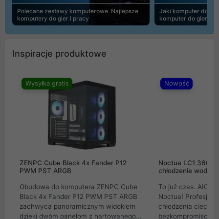
Polecane zestawy komputerowe. Najlepsze
Jaki komputer do 30
komputery do gier i pracy
komputer do gier | 
Inspiracje produktowe
Wysyłka gratis
Nowość
ZENPC Cube Black 4x Fander P12
Noctua LC1 360mm
PWM PST ARGB
chłodzenie wodne 
Obudowa do komputera ZENPC Cube
To już czas. AIO w
Black 4x Fander P12 PWM PST ARGB
Noctua! Profesjon
zachwyca panoramicznym widokiem
chłodzenia cieczą 
dzięki dwóm panelom z hartowanego
bezkompromisowe 