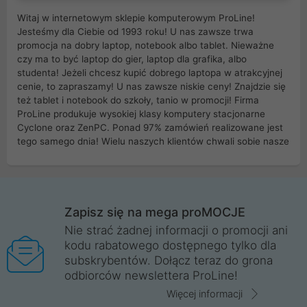
Witaj w internetowym sklepie komputerowym ProLine!
Jesteśmy dla Ciebie od 1993 roku! U nas zawsze trwa
promocja na dobry laptop, notebook albo tablet. Nieważne
czy ma to być laptop do gier, laptop dla grafika, albo
studenta! Jeżeli chcesz kupić dobrego laptopa w atrakcyjnej
cenie, to zapraszamy! U nas zawsze niskie ceny! Znajdzie się
też tablet i notebook do szkoły, tanio w promocji! Firma
ProLine produkuje wysokiej klasy komputery stacjonarne
Cyclone oraz ZenPC. Ponad 97% zamówień realizowane jest
tego samego dnia! Wielu naszych klientów chwali sobie nasze
myszki dla graczy i klawiatury mechaniczne. Posiadamy sieć
sklepów komputerowych na terenie kraju. W większości z
nich możesz odebrać zamówienie bez kosztów transportu.
Posiadamy sklep komputerowy w miastach takich jak
Wrocław, Poznań, Legnica, Katowice, Gliwice, Kalisz, Bytom,
Zapisz się na mega proMOCJE
Trzebnica, Opole. Szybka i profesjonalna obsługa!
Nie strać żadnej informacji o promocji ani
kodu rabatowego dostępnego tylko dla
ProLine to polska firma ze 100% polskim kapitałem. Działamy
subskrybentów. Dołącz teraz do grona
legalnie i płacimy podatki w naszym kraju! Posiadamy siedzibę
odbiorców newslettera ProLine!
główną w Mirkowie oraz salony na terenie kraju. Cała
komunikacja ze sklepem komputerowym ProLine jest
Więcej informacji
szyfrowana za pomocą technologii SSL. Nie sprzedajemy