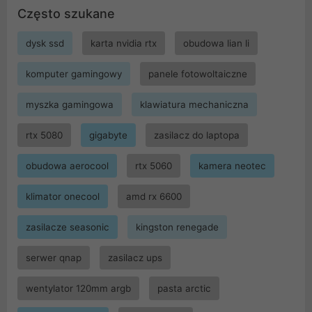
Często szukane
dysk ssd
karta nvidia rtx
obudowa lian li
komputer gamingowy
panele fotowoltaiczne
myszka gamingowa
klawiatura mechaniczna
rtx 5080
gigabyte
zasilacz do laptopa
obudowa aerocool
rtx 5060
kamera neotec
klimator onecool
amd rx 6600
zasilacze seasonic
kingston renegade
serwer qnap
zasilacz ups
wentylator 120mm argb
pasta arctic