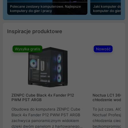
Polecane zestawy komputerowe. Najlepsze
Jaki komputer do 30
komputery do gier i pracy
komputer do gier | 
Inspiracje produktowe
Wysyłka gratis
Nowość
ZENPC Cube Black 4x Fander P12
Noctua LC1 360mm
PWM PST ARGB
chłodzenie wodne 
Obudowa do komputera ZENPC Cube
To już czas. AIO w
Black 4x Fander P12 PWM PST ARGB
Noctua! Profesjon
zachwyca panoramicznym widokiem
chłodzenia cieczą 
dzięki dwóm panelom z hartowanego
bezkompromisowe 