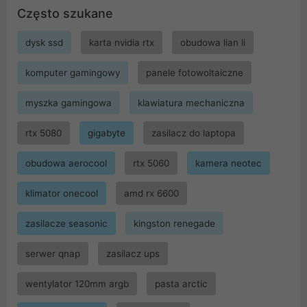
Często szukane
dysk ssd
karta nvidia rtx
obudowa lian li
komputer gamingowy
panele fotowoltaiczne
myszka gamingowa
klawiatura mechaniczna
rtx 5080
gigabyte
zasilacz do laptopa
obudowa aerocool
rtx 5060
kamera neotec
klimator onecool
amd rx 6600
zasilacze seasonic
kingston renegade
serwer qnap
zasilacz ups
wentylator 120mm argb
pasta arctic