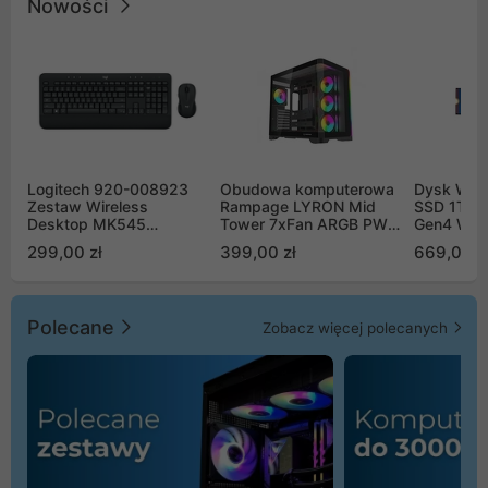
Nowości
Logitech 920-008923
Obudowa komputerowa
Dysk WD 
Zestaw Wireless
Rampage LYRON Mid
SSD 1TB 
Desktop MK545
Tower 7xFan ARGB PWM
Gen4 WD
Advanced
czarna
00CPE0
299,00 zł
399,00 zł
669,00 z
Polecane
Zobacz więcej polecanych