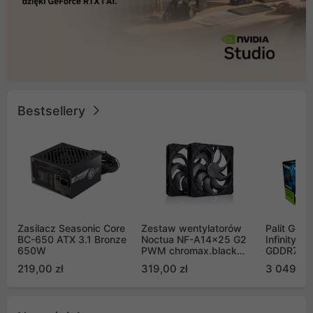
Bestsellery
Zasilacz Seasonic Core
Zestaw wentylatorów
Palit GeF
BC-650 ATX 3.1 Bronze
Noctua NF-A14x25 G2
Infinity 3
650W
PWM chromax.black
GDDR7 DL
Sx2-PP Sterrox 140mm
(NE75070
219,00 zł
319,00 zł
3 049,00
Push Pull (2szt)
GB2050S