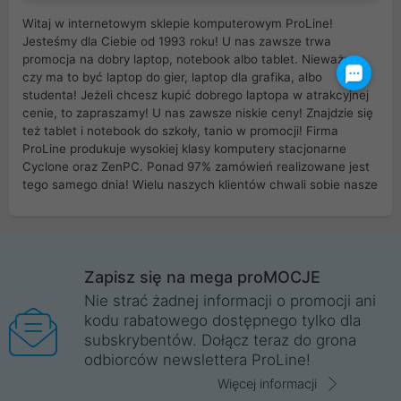
Witaj w internetowym sklepie komputerowym ProLine!
Jesteśmy dla Ciebie od 1993 roku! U nas zawsze trwa
promocja na dobry laptop, notebook albo tablet. Nieważne
czy ma to być laptop do gier, laptop dla grafika, albo
studenta! Jeżeli chcesz kupić dobrego laptopa w atrakcyjnej
cenie, to zapraszamy! U nas zawsze niskie ceny! Znajdzie się
też tablet i notebook do szkoły, tanio w promocji! Firma
ProLine produkuje wysokiej klasy komputery stacjonarne
Cyclone oraz ZenPC. Ponad 97% zamówień realizowane jest
tego samego dnia! Wielu naszych klientów chwali sobie nasze
myszki dla graczy i klawiatury mechaniczne. Posiadamy sieć
sklepów komputerowych na terenie kraju. W większości z
nich możesz odebrać zamówienie bez kosztów transportu.
Posiadamy sklep komputerowy w miastach takich jak
Wrocław, Poznań, Legnica, Katowice, Gliwice, Kalisz, Bytom,
Zapisz się na mega proMOCJE
Trzebnica, Opole. Szybka i profesjonalna obsługa!
Nie strać żadnej informacji o promocji ani
kodu rabatowego dostępnego tylko dla
ProLine to polska firma ze 100% polskim kapitałem. Działamy
subskrybentów. Dołącz teraz do grona
legalnie i płacimy podatki w naszym kraju! Posiadamy siedzibę
odbiorców newslettera ProLine!
główną w Mirkowie oraz salony na terenie kraju. Cała
komunikacja ze sklepem komputerowym ProLine jest
Więcej informacji
szyfrowana za pomocą technologii SSL. Nie sprzedajemy