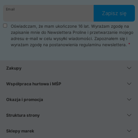
danych osobowych. Dlatego zakup notebooka albo laptopa w
Email
ProLine to czysta przyjemność i pełne bezpieczeństwo.
Zapisz się
Zaopatrzysz się u nas w akcesoria i części komputerowe
takie jak procesory, karty graficzne, płyty główne, pamięci,
Oświadczam, że mam ukończone 16 lat. Wyrażam zgodę na
dyski SSD, M.2 oraz HDD. Nasi pracownicy pomogą Ci wybrać
zapisanie mnie do Newslettera Proline i przetwarzanie mojego
najlepszy zasilacz komputerowy oraz obudowę do komputera.
adresu e-mail w celu wysyłki wiadomości. Zapoznałem się i
Poza komputerami mamy również najlepsze na rynku
wyrażam zgodę na postanowienia
regulaminu newslettera
.
Smartfony takich producentów jak Xiaomi, Apple, Samsung i
Huawei. Jeżeli chcesz, aby Twój komputer pracował cicho,
posiadamy szeroką gamę chłodzenia procesora, oraz ciche
wentylatory. Na koniec mając już to wszystko, możesz
Zakupy
wybrać idealny fotel gamingowy.
Współpraca hurtowa i MŚP
Okazja i promocja
Struktura strony
Sklepy marek