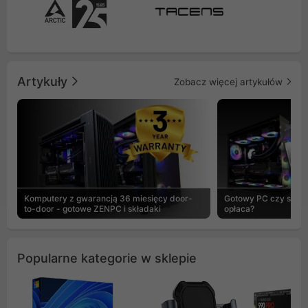
Artykuły
Zobacz więcej artykułów
Komputery z gwarancją 36 miesięcy door-
Gotowy PC czy skład
to-door - gotowe ZENPC i składaki
opłaca?
Popularne kategorie w sklepie