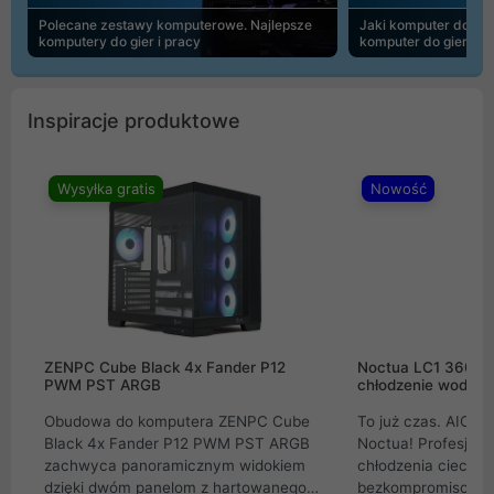
Polecane zestawy komputerowe. Najlepsze
Jaki komputer do 30
komputery do gier i pracy
komputer do gier | 
Inspiracje produktowe
Wysyłka gratis
Nowość
ZENPC Cube Black 4x Fander P12
Noctua LC1 360mm
PWM PST ARGB
chłodzenie wodne 
Obudowa do komputera ZENPC Cube
To już czas. AIO w
Black 4x Fander P12 PWM PST ARGB
Noctua! Profesjon
zachwyca panoramicznym widokiem
chłodzenia cieczą 
dzięki dwóm panelom z hartowanego
bezkompromisowe 