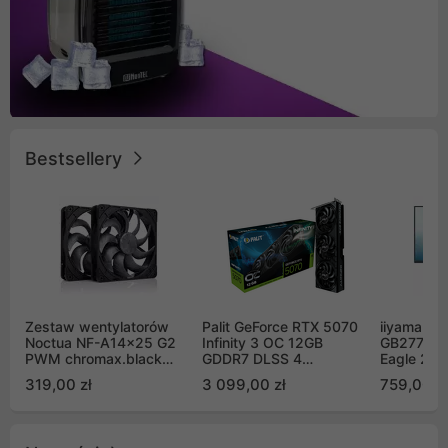
Bestsellery
Zestaw wentylatorów
Palit GeForce RTX 5070
iiyama G-
Noctua NF-A14x25 G2
Infinity 3 OC 12GB
GB2771QS
PWM chromax.black
GDDR7 DLSS 4
Eagle 27"
Sx2-PP Sterrox 140mm
(NE75070S19K9-
200Hz
319,00 zł
3 099,00 zł
759,00 zł
Push Pull (2szt)
GB2050S)