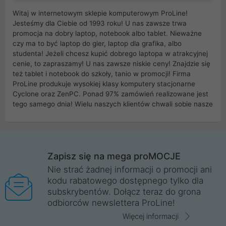
Witaj w internetowym sklepie komputerowym ProLine!
Jesteśmy dla Ciebie od 1993 roku! U nas zawsze trwa
promocja na dobry laptop, notebook albo tablet. Nieważne
czy ma to być laptop do gier, laptop dla grafika, albo
studenta! Jeżeli chcesz kupić dobrego laptopa w atrakcyjnej
cenie, to zapraszamy! U nas zawsze niskie ceny! Znajdzie się
też tablet i notebook do szkoły, tanio w promocji! Firma
ProLine produkuje wysokiej klasy komputery stacjonarne
Cyclone oraz ZenPC. Ponad 97% zamówień realizowane jest
tego samego dnia! Wielu naszych klientów chwali sobie nasze
myszki dla graczy i klawiatury mechaniczne. Posiadamy sieć
sklepów komputerowych na terenie kraju. W większości z
nich możesz odebrać zamówienie bez kosztów transportu.
Posiadamy sklep komputerowy w miastach takich jak
Wrocław, Poznań, Legnica, Katowice, Gliwice, Kalisz, Bytom,
Zapisz się na mega proMOCJE
Trzebnica, Opole. Szybka i profesjonalna obsługa!
Nie strać żadnej informacji o promocji ani
kodu rabatowego dostępnego tylko dla
ProLine to polska firma ze 100% polskim kapitałem. Działamy
subskrybentów. Dołącz teraz do grona
legalnie i płacimy podatki w naszym kraju! Posiadamy siedzibę
odbiorców newslettera ProLine!
główną w Mirkowie oraz salony na terenie kraju. Cała
komunikacja ze sklepem komputerowym ProLine jest
Więcej informacji
szyfrowana za pomocą technologii SSL. Nie sprzedajemy