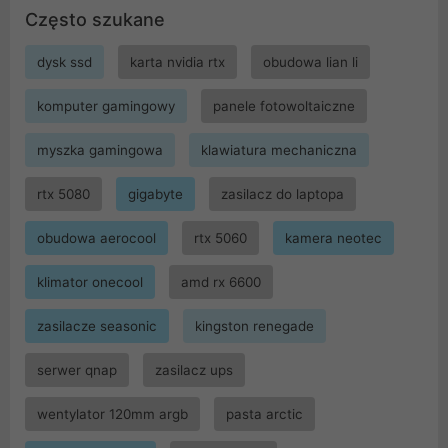
Często szukane
dysk ssd
karta nvidia rtx
obudowa lian li
komputer gamingowy
panele fotowoltaiczne
myszka gamingowa
klawiatura mechaniczna
rtx 5080
gigabyte
zasilacz do laptopa
obudowa aerocool
rtx 5060
kamera neotec
klimator onecool
amd rx 6600
zasilacze seasonic
kingston renegade
serwer qnap
zasilacz ups
wentylator 120mm argb
pasta arctic