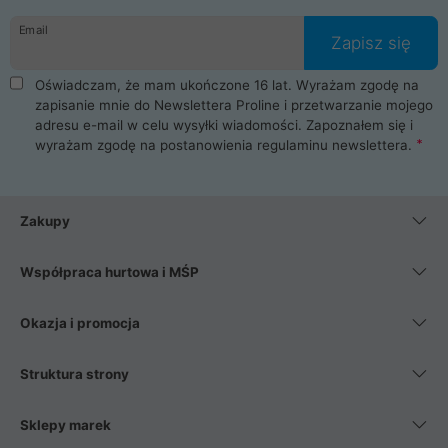
danych osobowych. Dlatego zakup notebooka albo laptopa w
Email
ProLine to czysta przyjemność i pełne bezpieczeństwo.
Zapisz się
Zaopatrzysz się u nas w akcesoria i części komputerowe
takie jak procesory, karty graficzne, płyty główne, pamięci,
Oświadczam, że mam ukończone 16 lat. Wyrażam zgodę na
dyski SSD, M.2 oraz HDD. Nasi pracownicy pomogą Ci wybrać
zapisanie mnie do Newslettera Proline i przetwarzanie mojego
najlepszy zasilacz komputerowy oraz obudowę do komputera.
adresu e-mail w celu wysyłki wiadomości. Zapoznałem się i
Poza komputerami mamy również najlepsze na rynku
wyrażam zgodę na postanowienia
regulaminu newslettera
.
Smartfony takich producentów jak Xiaomi, Apple, Samsung i
Huawei. Jeżeli chcesz, aby Twój komputer pracował cicho,
posiadamy szeroką gamę chłodzenia procesora, oraz ciche
wentylatory. Na koniec mając już to wszystko, możesz
Zakupy
wybrać idealny fotel gamingowy.
Współpraca hurtowa i MŚP
Okazja i promocja
Struktura strony
Sklepy marek