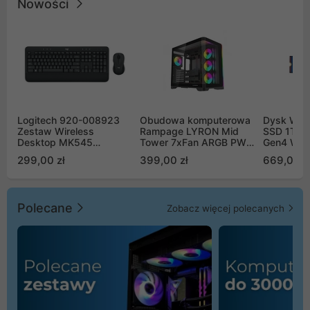
Nowości
Logitech 920-008923
Obudowa komputerowa
Dysk WD 
Zestaw Wireless
Rampage LYRON Mid
SSD 1TB 
Desktop MK545
Tower 7xFan ARGB PWM
Gen4 WD
Advanced
czarna
00CPE0
299,00 zł
399,00 zł
669,00 z
Polecane
Zobacz więcej polecanych