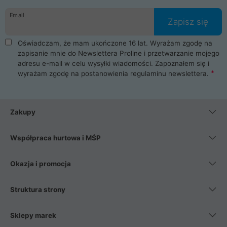
danych osobowych. Dlatego zakup notebooka albo laptopa w
Email
ProLine to czysta przyjemność i pełne bezpieczeństwo.
Zapisz się
Zaopatrzysz się u nas w akcesoria i części komputerowe
takie jak procesory, karty graficzne, płyty główne, pamięci,
Oświadczam, że mam ukończone 16 lat. Wyrażam zgodę na
dyski SSD, M.2 oraz HDD. Nasi pracownicy pomogą Ci wybrać
zapisanie mnie do Newslettera Proline i przetwarzanie mojego
najlepszy zasilacz komputerowy oraz obudowę do komputera.
adresu e-mail w celu wysyłki wiadomości. Zapoznałem się i
Poza komputerami mamy również najlepsze na rynku
wyrażam zgodę na postanowienia
regulaminu newslettera
.
Smartfony takich producentów jak Xiaomi, Apple, Samsung i
Huawei. Jeżeli chcesz, aby Twój komputer pracował cicho,
posiadamy szeroką gamę chłodzenia procesora, oraz ciche
wentylatory. Na koniec mając już to wszystko, możesz
Zakupy
wybrać idealny fotel gamingowy.
Współpraca hurtowa i MŚP
Okazja i promocja
Struktura strony
Sklepy marek