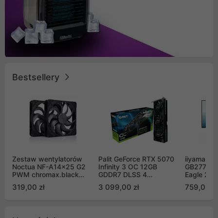
Bestsellery
Zestaw wentylatorów
Palit GeForce RTX 5070
iiyama G-
Noctua NF-A14x25 G2
Infinity 3 OC 12GB
GB2771QS
PWM chromax.black
GDDR7 DLSS 4
Eagle 27"
Sx2-PP Sterrox 140mm
(NE75070S19K9-
200Hz
319,00 zł
3 099,00 zł
759,00 zł
Push Pull (2szt)
GB2050S)