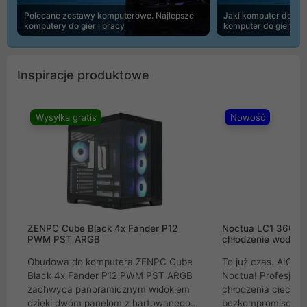
Polecane zestawy komputerowe. Najlepsze
Jaki komputer do 30
komputery do gier i pracy
komputer do gier | 
Inspiracje produktowe
Wysyłka gratis
Nowość
ZENPC Cube Black 4x Fander P12
Noctua LC1 360mm
PWM PST ARGB
chłodzenie wodne 
Obudowa do komputera ZENPC Cube
To już czas. AIO w
Black 4x Fander P12 PWM PST ARGB
Noctua! Profesjon
zachwyca panoramicznym widokiem
chłodzenia cieczą 
dzięki dwóm panelom z hartowanego
bezkompromisowe 