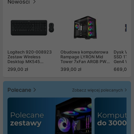
Nowości
Logitech 920-008923
Obudowa komputerowa
Dysk WD 
Zestaw Wireless
Rampage LYRON Mid
SSD 1TB 
Desktop MK545
Tower 7xFan ARGB PWM
Gen4 WD
Advanced
czarna
00CPE0
299,00 zł
399,00 zł
669,00 z
Polecane
Zobacz więcej polecanych