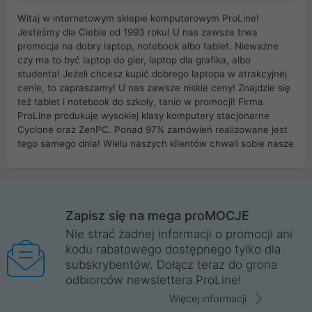
Witaj w internetowym sklepie komputerowym ProLine!
Jesteśmy dla Ciebie od 1993 roku! U nas zawsze trwa
promocja na dobry laptop, notebook albo tablet. Nieważne
czy ma to być laptop do gier, laptop dla grafika, albo
studenta! Jeżeli chcesz kupić dobrego laptopa w atrakcyjnej
cenie, to zapraszamy! U nas zawsze niskie ceny! Znajdzie się
też tablet i notebook do szkoły, tanio w promocji! Firma
ProLine produkuje wysokiej klasy komputery stacjonarne
Cyclone oraz ZenPC. Ponad 97% zamówień realizowane jest
tego samego dnia! Wielu naszych klientów chwali sobie nasze
myszki dla graczy i klawiatury mechaniczne. Posiadamy sieć
sklepów komputerowych na terenie kraju. W większości z
nich możesz odebrać zamówienie bez kosztów transportu.
Posiadamy sklep komputerowy w miastach takich jak
Wrocław, Poznań, Legnica, Katowice, Gliwice, Kalisz, Bytom,
Zapisz się na mega proMOCJE
Trzebnica, Opole. Szybka i profesjonalna obsługa!
Nie strać żadnej informacji o promocji ani
kodu rabatowego dostępnego tylko dla
ProLine to polska firma ze 100% polskim kapitałem. Działamy
subskrybentów. Dołącz teraz do grona
legalnie i płacimy podatki w naszym kraju! Posiadamy siedzibę
odbiorców newslettera ProLine!
główną w Mirkowie oraz salony na terenie kraju. Cała
komunikacja ze sklepem komputerowym ProLine jest
Więcej informacji
szyfrowana za pomocą technologii SSL. Nie sprzedajemy