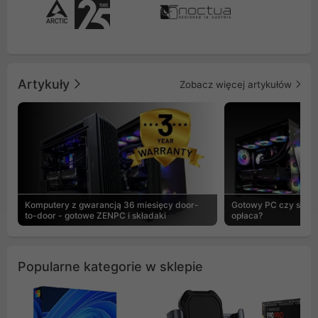
Artykuły
Zobacz więcej artykułów
Komputery z gwarancją 36 miesięcy door-
Gotowy PC czy skład
to-door - gotowe ZENPC i składaki
opłaca?
Popularne kategorie w sklepie