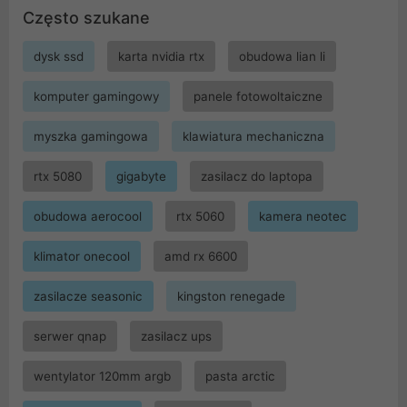
Często szukane
dysk ssd
karta nvidia rtx
obudowa lian li
komputer gamingowy
panele fotowoltaiczne
myszka gamingowa
klawiatura mechaniczna
rtx 5080
gigabyte
zasilacz do laptopa
obudowa aerocool
rtx 5060
kamera neotec
klimator onecool
amd rx 6600
zasilacze seasonic
kingston renegade
serwer qnap
zasilacz ups
wentylator 120mm argb
pasta arctic