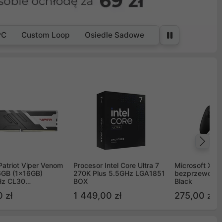
PC
Custom Loop
Osiedle Sadowe
Na
Patriot Viper Venom
Procesor Intel Core Ultra 7
Microsoft Xbox
GB (1x16GB)
270K Plus 5.5GHz LGA1851
bezprzewodo
z CL30
BOX
Black
G60C30
 zł
1 449,00 zł
275,00 zł