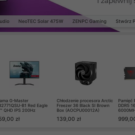
udio
NeoTEC Solar 475W
ZENPC Gaming
Stwórz 
yama G-Master
Chłodzenie procesora Arctic
Pamięć 
B2771QSU-B1 Red Eagle
Freezer 36 Black SI Brown
DDR5 16
7" QHD IPS 200Hz
Box (AOCPU00012A)
6000MH
PVV516
59,00 zł
139,00 zł
999,00