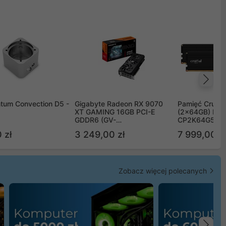
Na
tum Convection D5 -
Gigabyte Radeon RX 9070
Pamięć Crucia
XT GAMING 16GB PCI-E
(2x64GB) DD
GDDR6 (GV-
CP2K64G56C
R9070XTGAMING-16GD)
 zł
3 249,00 zł
7 999,00 zł
Zobacz więcej polecanych