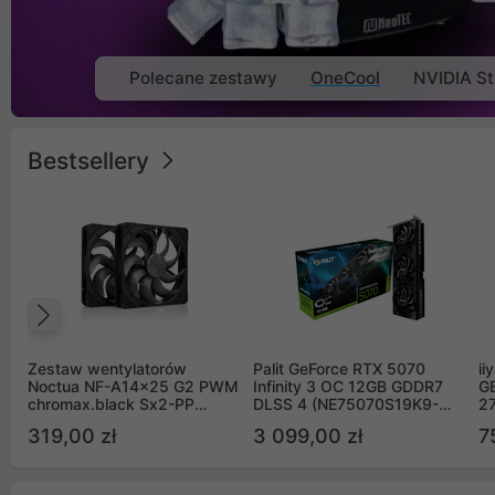
Polecane zestawy
OneCool
NVIDIA St
Bestsellery
Poprzedni
Zestaw wentylatorów
Palit GeForce RTX 5070
ii
Noctua NF-A14x25 G2 PWM
Infinity 3 OC 12GB GDDR7
G
chromax.black Sx2-PP
DLSS 4 (NE75070S19K9-
2
Sterrox 140mm Push Pull
GB2050S)
319,00 zł
3 099,00 zł
7
(2szt)