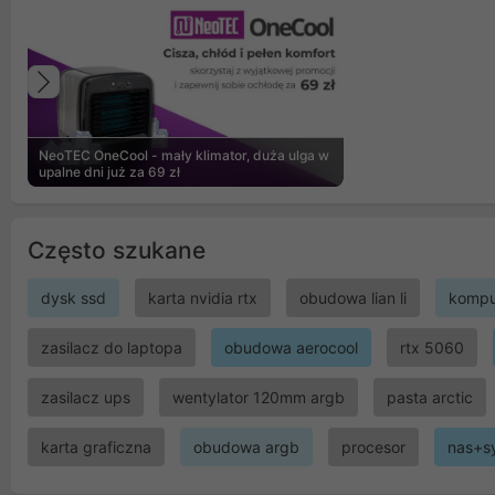
Poprzedni
NeoTEC OneCool - mały klimator, duża ulga w
upalne dni już za 69 zł
Często szukane
dysk ssd
karta nvidia rtx
obudowa lian li
kompu
zasilacz do laptopa
obudowa aerocool
rtx 5060
zasilacz ups
wentylator 120mm argb
pasta arctic
karta graficzna
obudowa argb
procesor
nas+s