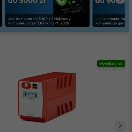
Na
Jaki komputer do 5000 zł? Najlepszy
Jaki komputer do 600
komputer do gier | Ranking PC 2026
komputer do gier | R
Wysyłka gratis
Na