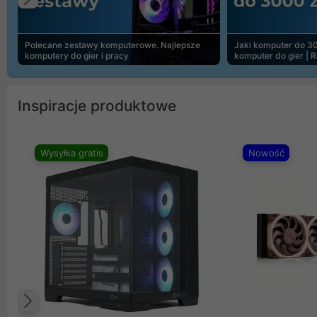
Poprzedni
Polecane zestawy komputerowe. Najlepsze
Jaki komputer do 30
komputery do gier i pracy
komputer do gier | 
Inspiracje produktowe
Wysyłka gratis
Nowość
Poprzedni