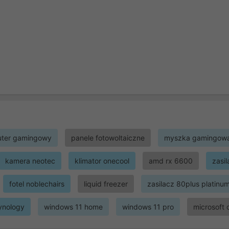
ter gamingowy
panele fotowoltaiczne
myszka gamingow
kamera neotec
klimator onecool
amd rx 6600
zasi
fotel noblechairs
liquid freezer
zasilacz 80plus platinu
ynology
windows 11 home
windows 11 pro
microsoft 