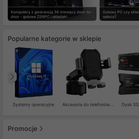
Komputery z gwarancją 36 miesięcy door-to-
Gotowy PC czy skład
door - gotowe ZENPC i składaki
opłaca?
Popularne kategorie w sklepie
Poprzedni
Systemy operacyjne
Akcesoria do telefonów GSM
Dysk S
Promocje