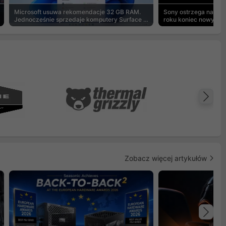
Microsoft usuwa rekomendacje 32 GB RAM.
Sony ostrzega na pu
Jednocześnie sprzedaje komputery Surface z
roku koniec nowych g
8 GB
Na
Zobacz więcej artykułów
Na