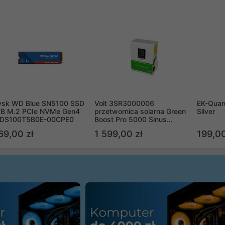
ysk WD Blue SN5100 SSD
Volt 3SR3000006
EK-Quan
TB M.2 PCIe NVMe Gen4
przetwornica solarna Green
Silver
DS100T5B0E-00CPE0
Boost Pro 5000 Sinus
Bypass
69,00 zł
1 599,00 zł
199,00