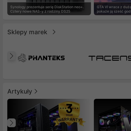
Synology prezentuje serię DiskStation neo+.
GTA VI wraca z dużą 
Cztery nowe NAS-y z rodziny DS25
pokaże ją sześć god
Sklepy marek
Poprzedni
Artykuły
Poprzedni