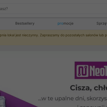
Bestsellery
pro
mocje
Sprzę
pnia lokal jest nieczynny. Zapraszamy do pozostałych salonów lub