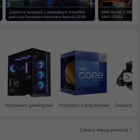
Zasilacze Seasonic z podwójnym triumfem
AMD Ryzen 7 5800X3
podczas European Hardware Awards 2026
AM4 i DDR4
Na
Komputery gamingowe
Procesory komputerowe
Zasilacze d
Zobacz więcej promocji