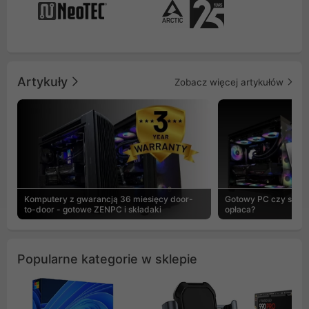
Artykuły
Zobacz więcej artykułów
Komputery z gwarancją 36 miesięcy door-
Gotowy PC czy skład
to-door - gotowe ZENPC i składaki
opłaca?
Popularne kategorie w sklepie