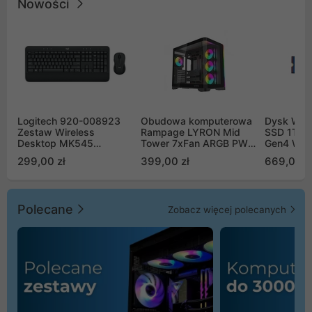
Nowości
Logitech 920-008923
Obudowa komputerowa
Dysk WD 
Zestaw Wireless
Rampage LYRON Mid
SSD 1TB 
Desktop MK545
Tower 7xFan ARGB PWM
Gen4 WD
Advanced
czarna
00CPE0
299,00 zł
399,00 zł
669,00 z
Polecane
Zobacz więcej polecanych