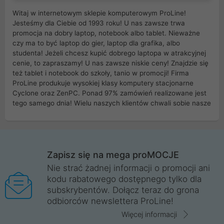
Witaj w internetowym sklepie komputerowym ProLine!
Jesteśmy dla Ciebie od 1993 roku! U nas zawsze trwa
promocja na dobry laptop, notebook albo tablet. Nieważne
czy ma to być laptop do gier, laptop dla grafika, albo
studenta! Jeżeli chcesz kupić dobrego laptopa w atrakcyjnej
cenie, to zapraszamy! U nas zawsze niskie ceny! Znajdzie się
też tablet i notebook do szkoły, tanio w promocji! Firma
ProLine produkuje wysokiej klasy komputery stacjonarne
Cyclone oraz ZenPC. Ponad 97% zamówień realizowane jest
tego samego dnia! Wielu naszych klientów chwali sobie nasze
myszki dla graczy i klawiatury mechaniczne. Posiadamy sieć
sklepów komputerowych na terenie kraju. W większości z
nich możesz odebrać zamówienie bez kosztów transportu.
Posiadamy sklep komputerowy w miastach takich jak
Wrocław, Poznań, Legnica, Katowice, Gliwice, Kalisz, Bytom,
Zapisz się na mega proMOCJE
Trzebnica, Opole. Szybka i profesjonalna obsługa!
Nie strać żadnej informacji o promocji ani
kodu rabatowego dostępnego tylko dla
ProLine to polska firma ze 100% polskim kapitałem. Działamy
subskrybentów. Dołącz teraz do grona
legalnie i płacimy podatki w naszym kraju! Posiadamy siedzibę
odbiorców newslettera ProLine!
główną w Mirkowie oraz salony na terenie kraju. Cała
komunikacja ze sklepem komputerowym ProLine jest
Więcej informacji
szyfrowana za pomocą technologii SSL. Nie sprzedajemy