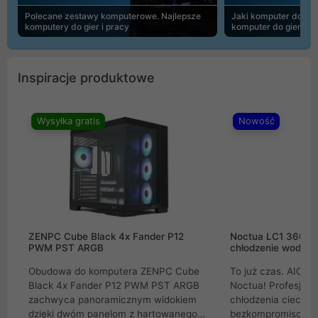
Polecane zestawy komputerowe. Najlepsze
Jaki komputer do 30
komputery do gier i pracy
komputer do gier | 
Inspiracje produktowe
Wysyłka gratis
Nowość
ZENPC Cube Black 4x Fander P12
Noctua LC1 360mm
PWM PST ARGB
chłodzenie wodne 
Obudowa do komputera ZENPC Cube
To już czas. AIO w
Black 4x Fander P12 PWM PST ARGB
Noctua! Profesjon
zachwyca panoramicznym widokiem
chłodzenia cieczą 
dzięki dwóm panelom z hartowanego
bezkompromisowe 