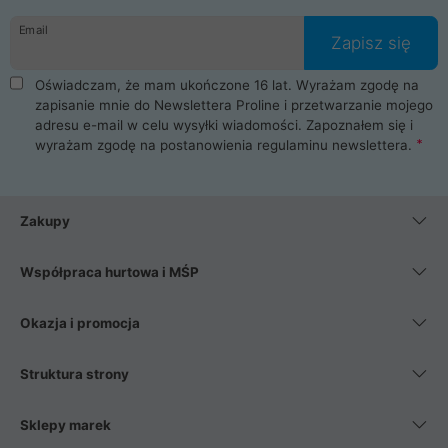
danych osobowych. Dlatego zakup notebooka albo laptopa w
Email
ProLine to czysta przyjemność i pełne bezpieczeństwo.
Zapisz się
Zaopatrzysz się u nas w akcesoria i części komputerowe
takie jak procesory, karty graficzne, płyty główne, pamięci,
Oświadczam, że mam ukończone 16 lat. Wyrażam zgodę na
dyski SSD, M.2 oraz HDD. Nasi pracownicy pomogą Ci wybrać
zapisanie mnie do Newslettera Proline i przetwarzanie mojego
najlepszy zasilacz komputerowy oraz obudowę do komputera.
adresu e-mail w celu wysyłki wiadomości. Zapoznałem się i
Poza komputerami mamy również najlepsze na rynku
wyrażam zgodę na postanowienia
regulaminu newslettera
.
Smartfony takich producentów jak Xiaomi, Apple, Samsung i
Huawei. Jeżeli chcesz, aby Twój komputer pracował cicho,
posiadamy szeroką gamę chłodzenia procesora, oraz ciche
wentylatory. Na koniec mając już to wszystko, możesz
Zakupy
wybrać idealny fotel gamingowy.
Współpraca hurtowa i MŚP
Okazja i promocja
Struktura strony
Sklepy marek