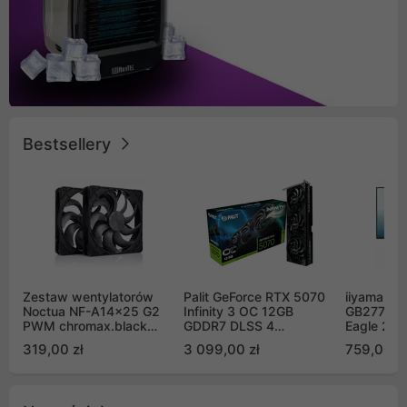
Bestsellery
Zestaw wentylatorów
Palit GeForce RTX 5070
iiyama G-
Noctua NF-A14x25 G2
Infinity 3 OC 12GB
GB2771QS
PWM chromax.black
GDDR7 DLSS 4
Eagle 27"
Sx2-PP Sterrox 140mm
(NE75070S19K9-
200Hz
319,00 zł
3 099,00 zł
759,00 zł
Push Pull (2szt)
GB2050S)