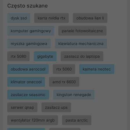
Często szukane
dysk ssd
karta nvidia rtx
obudowa lian li
komputer gamingowy
panele fotowoltaiczne
myszka gamingowa
klawiatura mechaniczna
rtx 5080
gigabyte
zasilacz do laptopa
obudowa aerocool
rtx 5060
kamera neotec
klimator onecool
amd rx 6600
zasilacze seasonic
kingston renegade
serwer qnap
zasilacz ups
wentylator 120mm argb
pasta arctic