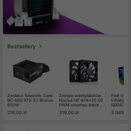
Bestsellery
Zasilacz Seasonic Core
Zestaw wentylatorów
Palit GeF
BC-650 ATX 3.1 Bronze
Noctua NF-A14x25 G2
Infinity 3
650W
PWM chromax.black
GDDR7 DL
Sx2-PP Sterrox 140mm
(NE75070
219,00 zł
319,00 zł
3 049,00
Push Pull (2szt)
GB2050S