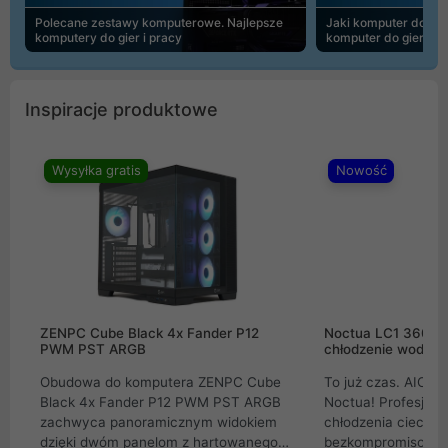
Polecane zestawy komputerowe. Najlepsze
Jaki komputer do 30
komputery do gier i pracy
komputer do gier | 
Inspiracje produktowe
Wysyłka gratis
Nowość
ZENPC Cube Black 4x Fander P12
Noctua LC1 360mm
PWM PST ARGB
chłodzenie wodne 
Obudowa do komputera ZENPC Cube
To już czas. AIO w
Black 4x Fander P12 PWM PST ARGB
Noctua! Profesjon
zachwyca panoramicznym widokiem
chłodzenia cieczą 
dzięki dwóm panelom z hartowanego
bezkompromisowe 