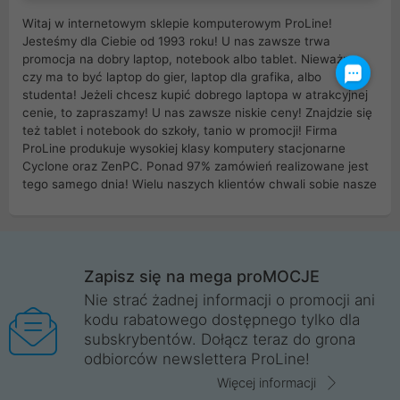
Witaj w internetowym sklepie komputerowym ProLine!
Jesteśmy dla Ciebie od 1993 roku! U nas zawsze trwa
promocja na dobry laptop, notebook albo tablet. Nieważne
czy ma to być laptop do gier, laptop dla grafika, albo
studenta! Jeżeli chcesz kupić dobrego laptopa w atrakcyjnej
cenie, to zapraszamy! U nas zawsze niskie ceny! Znajdzie się
też tablet i notebook do szkoły, tanio w promocji! Firma
ProLine produkuje wysokiej klasy komputery stacjonarne
Cyclone oraz ZenPC. Ponad 97% zamówień realizowane jest
tego samego dnia! Wielu naszych klientów chwali sobie nasze
myszki dla graczy i klawiatury mechaniczne. Posiadamy sieć
sklepów komputerowych na terenie kraju. W większości z
nich możesz odebrać zamówienie bez kosztów transportu.
Posiadamy sklep komputerowy w miastach takich jak
Wrocław, Poznań, Legnica, Katowice, Gliwice, Kalisz, Bytom,
Zapisz się na mega proMOCJE
Trzebnica, Opole. Szybka i profesjonalna obsługa!
Nie strać żadnej informacji o promocji ani
kodu rabatowego dostępnego tylko dla
ProLine to polska firma ze 100% polskim kapitałem. Działamy
subskrybentów. Dołącz teraz do grona
legalnie i płacimy podatki w naszym kraju! Posiadamy siedzibę
odbiorców newslettera ProLine!
główną w Mirkowie oraz salony na terenie kraju. Cała
komunikacja ze sklepem komputerowym ProLine jest
Więcej informacji
szyfrowana za pomocą technologii SSL. Nie sprzedajemy