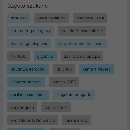
Często szukane
dysk ssd
karta nvidia rtx
obudowa lian li
komputer gamingowy
panele fotowoltaiczne
myszka gamingowa
klawiatura mechaniczna
rtx 5080
gigabyte
zasilacz do laptopa
obudowa aerocool
rtx 5060
kamera neotec
klimator onecool
amd rx 6600
zasilacze seasonic
kingston renegade
serwer qnap
zasilacz ups
wentylator 120mm argb
pasta arctic