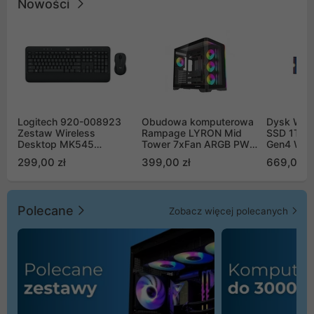
Nowości
Logitech 920-008923
Obudowa komputerowa
Dysk WD 
Zestaw Wireless
Rampage LYRON Mid
SSD 1TB 
Desktop MK545
Tower 7xFan ARGB PWM
Gen4 WD
Advanced
czarna
00CPE0
299,00 zł
399,00 zł
669,00 z
Polecane
Zobacz więcej polecanych