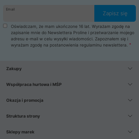
danych osobowych. Dlatego zakup notebooka albo laptopa w
Email
ProLine to czysta przyjemność i pełne bezpieczeństwo.
Zapisz się
Zaopatrzysz się u nas w akcesoria i części komputerowe
takie jak procesory, karty graficzne, płyty główne, pamięci,
Oświadczam, że mam ukończone 16 lat. Wyrażam zgodę na
dyski SSD, M.2 oraz HDD. Nasi pracownicy pomogą Ci wybrać
zapisanie mnie do Newslettera Proline i przetwarzanie mojego
najlepszy zasilacz komputerowy oraz obudowę do komputera.
adresu e-mail w celu wysyłki wiadomości. Zapoznałem się i
Poza komputerami mamy również najlepsze na rynku
wyrażam zgodę na postanowienia
regulaminu newslettera
.
Smartfony takich producentów jak Xiaomi, Apple, Samsung i
Huawei. Jeżeli chcesz, aby Twój komputer pracował cicho,
posiadamy szeroką gamę chłodzenia procesora, oraz ciche
wentylatory. Na koniec mając już to wszystko, możesz
Zakupy
wybrać idealny fotel gamingowy.
Współpraca hurtowa i MŚP
Okazja i promocja
Struktura strony
Sklepy marek