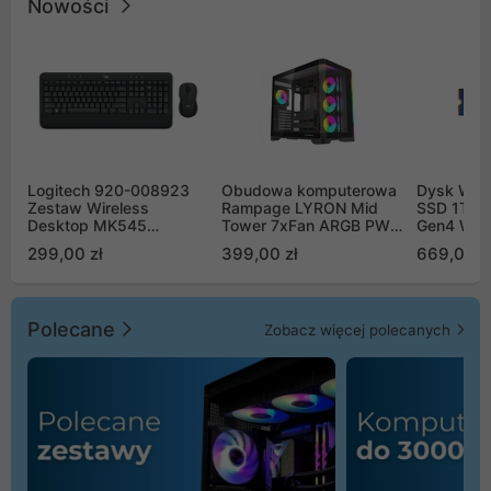
Nowości
Logitech 920-008923
Obudowa komputerowa
Dysk WD 
Zestaw Wireless
Rampage LYRON Mid
SSD 1TB 
Desktop MK545
Tower 7xFan ARGB PWM
Gen4 WD
Advanced
czarna
00CPE0
299,00 zł
399,00 zł
669,00 z
Polecane
Zobacz więcej polecanych