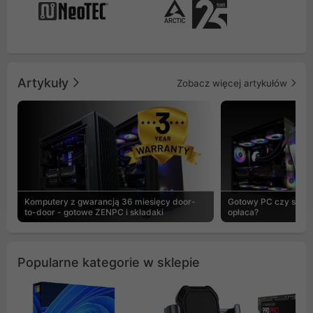
Artykuły
Zobacz więcej artykułów
Komputery z gwarancją 36 miesięcy door-
Gotowy PC czy skład
to-door - gotowe ZENPC i składaki
opłaca?
Popularne kategorie w sklepie