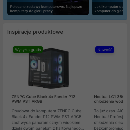
Polecane zestawy komputerowe. Najlepsze
Jaki komputer do 30
komputery do gier i pracy
komputer do gier | 
Inspiracje produktowe
Wysyłka gratis
Nowość
ZENPC Cube Black 4x Fander P12
Noctua LC1 360mm
PWM PST ARGB
chłodzenie wodne 
Obudowa do komputera ZENPC Cube
To już czas. AIO w
Black 4x Fander P12 PWM PST ARGB
Noctua! Profesjon
zachwyca panoramicznym widokiem
chłodzenia cieczą 
dzięki dwóm panelom z hartowanego
bezkompromisowe 