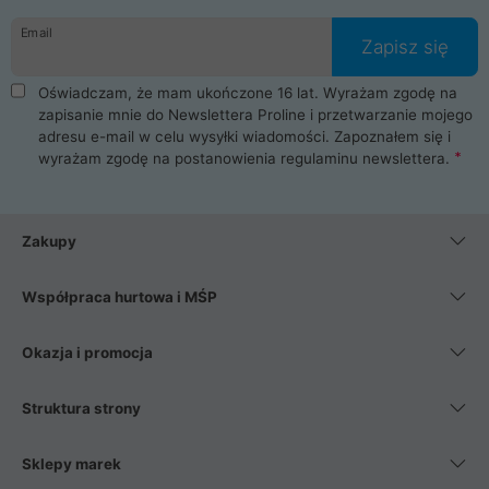
danych osobowych. Dlatego zakup notebooka albo laptopa w
Email
ProLine to czysta przyjemność i pełne bezpieczeństwo.
Zapisz się
Zaopatrzysz się u nas w akcesoria i części komputerowe
takie jak procesory, karty graficzne, płyty główne, pamięci,
Oświadczam, że mam ukończone 16 lat. Wyrażam zgodę na
dyski SSD, M.2 oraz HDD. Nasi pracownicy pomogą Ci wybrać
zapisanie mnie do Newslettera Proline i przetwarzanie mojego
najlepszy zasilacz komputerowy oraz obudowę do komputera.
adresu e-mail w celu wysyłki wiadomości. Zapoznałem się i
Poza komputerami mamy również najlepsze na rynku
wyrażam zgodę na postanowienia
regulaminu newslettera
.
Smartfony takich producentów jak Xiaomi, Apple, Samsung i
Huawei. Jeżeli chcesz, aby Twój komputer pracował cicho,
posiadamy szeroką gamę chłodzenia procesora, oraz ciche
wentylatory. Na koniec mając już to wszystko, możesz
Zakupy
wybrać idealny fotel gamingowy.
Współpraca hurtowa i MŚP
Okazja i promocja
Struktura strony
Sklepy marek