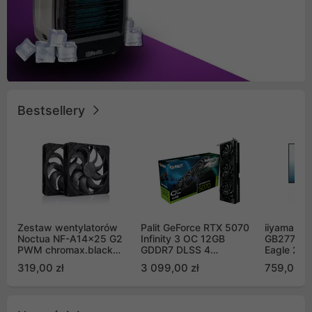
Bestsellery
Zestaw wentylatorów
Palit GeForce RTX 5070
iiyama G-
Noctua NF-A14x25 G2
Infinity 3 OC 12GB
GB2771QS
PWM chromax.black
GDDR7 DLSS 4
Eagle 27"
Sx2-PP Sterrox 140mm
(NE75070S19K9-
200Hz
319,00 zł
3 099,00 zł
759,00 zł
Push Pull (2szt)
GB2050S)