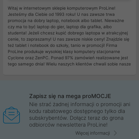
Witaj w internetowym sklepie komputerowym ProLine!
Jesteśmy dla Ciebie od 1993 roku! U nas zawsze trwa
promocja na dobry laptop, notebook albo tablet. Nieważne
czy ma to być laptop do gier, laptop dla grafika, albo
studenta! Jeżeli chcesz kupić dobrego laptopa w atrakcyjnej
cenie, to zapraszamy! U nas zawsze niskie ceny! Znajdzie się
też tablet i notebook do szkoły, tanio w promocji! Firma
ProLine produkuje wysokiej klasy komputery stacjonarne
Cyclone oraz ZenPC. Ponad 97% zamówień realizowane jest
tego samego dnia! Wielu naszych klientów chwali sobie nasze
myszki dla graczy i klawiatury mechaniczne. Posiadamy sieć
sklepów komputerowych na terenie kraju. W większości z
nich możesz odebrać zamówienie bez kosztów transportu.
Posiadamy sklep komputerowy w miastach takich jak
Wrocław, Poznań, Legnica, Katowice, Gliwice, Kalisz, Bytom,
Zapisz się na mega proMOCJE
Trzebnica, Opole. Szybka i profesjonalna obsługa!
Nie strać żadnej informacji o promocji ani
kodu rabatowego dostępnego tylko dla
ProLine to polska firma ze 100% polskim kapitałem. Działamy
subskrybentów. Dołącz teraz do grona
legalnie i płacimy podatki w naszym kraju! Posiadamy siedzibę
odbiorców newslettera ProLine!
główną w Mirkowie oraz salony na terenie kraju. Cała
komunikacja ze sklepem komputerowym ProLine jest
Więcej informacji
szyfrowana za pomocą technologii SSL. Nie sprzedajemy