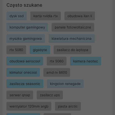
Często szukane
dysk ssd
karta nvidia rtx
obudowa lian li
komputer gamingowy
panele fotowoltaiczne
myszka gamingowa
klawiatura mechaniczna
rtx 5080
gigabyte
zasilacz do laptopa
obudowa aerocool
rtx 5060
kamera neotec
klimator onecool
amd rx 6600
zasilacze seasonic
kingston renegade
serwer qnap
zasilacz ups
wentylator 120mm argb
pasta arctic