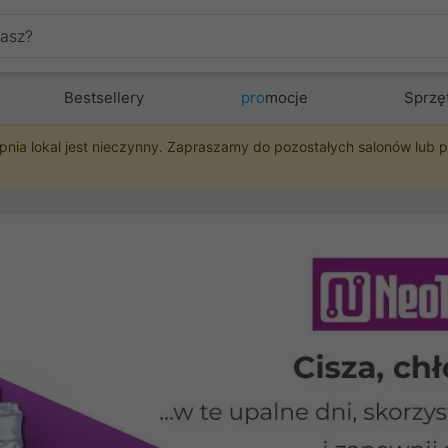
Bestsellery
pro
mocje
Sprzę
pnia lokal jest nieczynny. Zapraszamy do pozostałych salonów lub