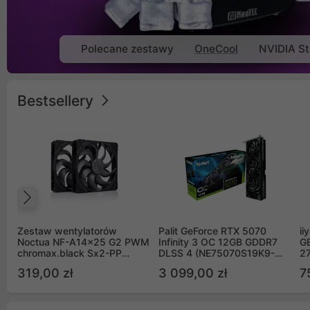
Polecane zestawy
OneCool
NVIDIA St
Bestsellery
Poprzedni
Zestaw wentylatorów
Palit GeForce RTX 5070
ii
Noctua NF-A14x25 G2 PWM
Infinity 3 OC 12GB GDDR7
G
chromax.black Sx2-PP
DLSS 4 (NE75070S19K9-
2
Sterrox 140mm Push Pull
GB2050S)
319,00 zł
3 099,00 zł
7
(2szt)