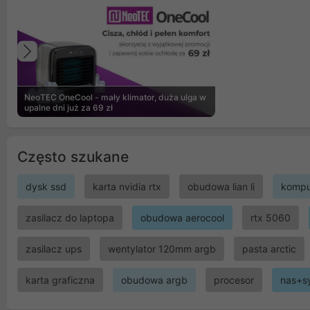
Poprzedni
NeoTEC OneCool - mały klimator, duża ulga w
upalne dni już za 69 zł
Często szukane
dysk ssd
karta nvidia rtx
obudowa lian li
kompu
zasilacz do laptopa
obudowa aerocool
rtx 5060
zasilacz ups
wentylator 120mm argb
pasta arctic
karta graficzna
obudowa argb
procesor
nas+s