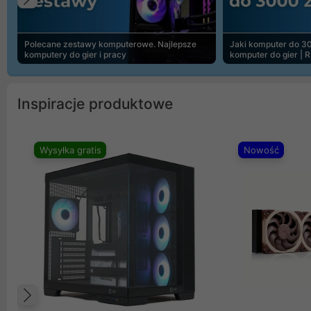
Poprzedni
Polecane zestawy komputerowe. Najlepsze
Jaki komputer do 30
komputery do gier i pracy
komputer do gier | 
Inspiracje produktowe
Wysyłka gratis
Nowość
Poprzedni