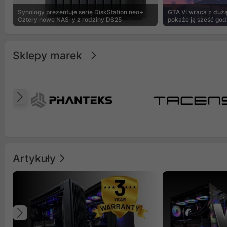
Synology prezentuje serię DiskStation neo+.
GTA VI wraca z dużą 
Cztery nowe NAS-y z rodziny DS25
pokaże ją sześć god
Sklepy marek
Poprzedni
Artykuły
Poprzedni