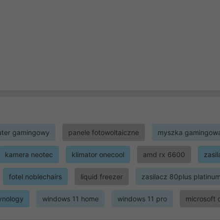
ter gamingowy
panele fotowoltaiczne
myszka gamingow
kamera neotec
klimator onecool
amd rx 6600
zasi
fotel noblechairs
liquid freezer
zasilacz 80plus platinu
ynology
windows 11 home
windows 11 pro
microsoft 