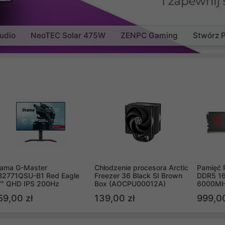
udio
NeoTEC Solar 475W
ZENPC Gaming
Stwórz 
yama G-Master
Chłodzenie procesora Arctic
Pamięć 
B2771QSU-B1 Red Eagle
Freezer 36 Black SI Brown
DDR5 16
7" QHD IPS 200Hz
Box (AOCPU00012A)
6000MH
PVV516
59,00 zł
139,00 zł
999,00