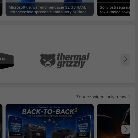
Microsoft usuwa rekomendacje 32 GB RAM.
Sony ostrzega na pu
Jednocześnie sprzedaje komputery Surface z
roku koniec nowych g
8 GB
Na
Zobacz więcej artykułów
Na