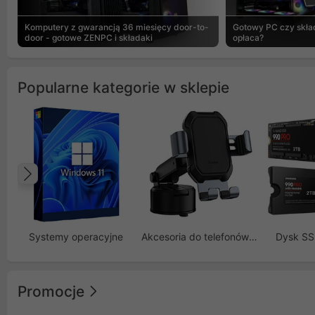
Komputery z gwarancją 36 miesięcy door-to-
Gotowy PC czy skład
door - gotowe ZENPC i składaki
opłaca?
Popularne kategorie w sklepie
Poprzedni
Systemy operacyjne
Akcesoria do telefonów GSM
Dysk S
Promocje