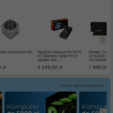
Na
tum Convection D5 -
Gigabyte Radeon RX 9070
Pamięć Crucia
XT GAMING 16GB PCI-E
(2x64GB) DD
GDDR6 (GV-
CP2K64G56C
R9070XTGAMING-16GD)
 zł
3 249,00 zł
7 999,00 zł
Zobacz więcej polecanych