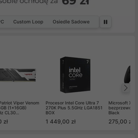
PC
Custom Loop
Osiedle Sadowe
Na
Patriot Viper Venom
Procesor Intel Core Ultra 7
Microsoft Xbox
GB (1x16GB)
270K Plus 5.5GHz LGA1851
bezprzewodo
z CL30
BOX
Black
G60C30
 zł
1 449,00 zł
275,00 zł