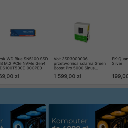
ysk WD Blue SN5100 SSD
Volt 3SR3000006
EK-Quan
TB M.2 PCIe NVMe Gen4
przetwornica solarna Green
Silver
DS100T5B0E-00CPE0
Boost Pro 5000 Sinus
Bypass
69,00 zł
1 599,00 zł
199,00