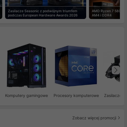
Zasilacze Seasonic z podwójnym triumfem
AMD Ryzen 7 5800X3
podczas European Hardware Awards 2026
AM4 i DDR4
Na
Komputery gamingowe
Procesory komputerowe
Zasilacze d
Zobacz więcej promocji