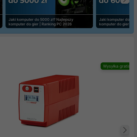
Na
Jaki komputer do 5000 zł? Najlepszy
Jaki komputer do 600
komputer do gier | Ranking PC 2026
komputer do gier | R
Wysyłka gratis
Na