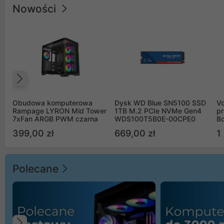
Nowości
Poprzedni
Obudowa komputerowa
Dysk WD Blue SN5100 SSD
V
Rampage LYRON Mid Tower
1TB M.2 PCIe NVMe Gen4
pr
7xFan ARGB PWM czarna
WDS100T5B0E-00CPE0
Bo
B
399,00 zł
669,00 zł
1
Polecane