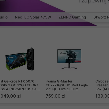
udio
NeoTEC Solar 475W
ZENPC Gaming
Stwórz 
lit GeForce RTX 5070
iiyama G-Master
Chłodzen
finity 3 OC 12GB GDDR7
GB2771QSU-B1 Red Eagle
Freezer 
LSS 4 (NE75070S19K9-
27" QHD IPS 200Hz
Box (A
B2050S)
 049,00 zł
759,00 zł
139,00