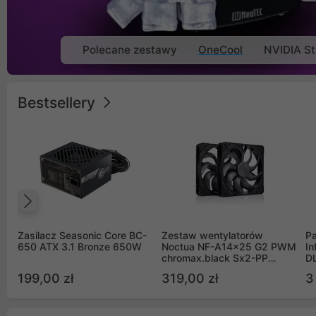
Polecane zestawy
OneCool
NVIDIA St
Bestsellery
Poprzedni
Zasilacz Seasonic Core BC-
Zestaw wentylatorów
Pa
650 ATX 3.1 Bronze 650W
Noctua NF-A14x25 G2 PWM
In
chromax.black Sx2-PP
D
Sterrox 140mm Push Pull
G
199,00 zł
319,00 zł
3
(2szt)