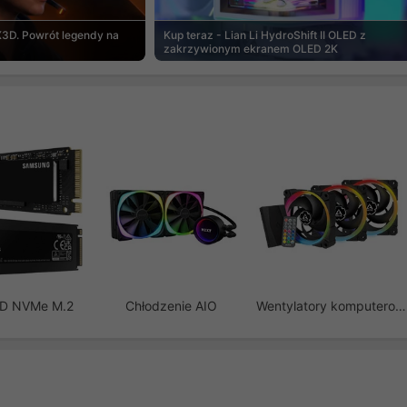
3D. Powrót legendy na
Kup teraz - Lian Li HydroShift II OLED z
zakrzywionym ekranem OLED 2K
SD NVMe M.2
Chłodzenie AIO
Wentylatory komputerowe