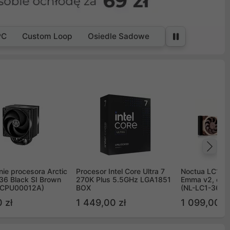
PC
Custom Loop
Osiedle Sadowe
Na
ie procesora Arctic
Procesor Intel Core Ultra 7
Noctua LC1 3
36 Black SI Brown
270K Plus 5.5GHz LGA1851
Emma v2, chł
OCPU00012A)
BOX
(NL-LC1-36)
 zł
1 449,00 zł
1 099,00 zł