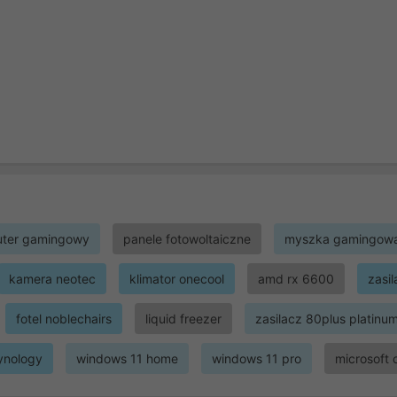
ter gamingowy
panele fotowoltaiczne
myszka gamingow
kamera neotec
klimator onecool
amd rx 6600
zasi
fotel noblechairs
liquid freezer
zasilacz 80plus platinu
ynology
windows 11 home
windows 11 pro
microsoft 