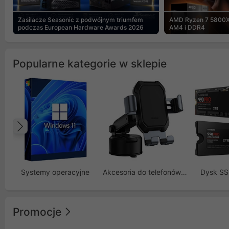
Zasilacze Seasonic z podwójnym triumfem
AMD Ryzen 7 5800X
podczas European Hardware Awards 2026
AM4 i DDR4
Popularne kategorie w sklepie
Poprzedni
Systemy operacyjne
Akcesoria do telefonów GSM
Dysk S
Promocje