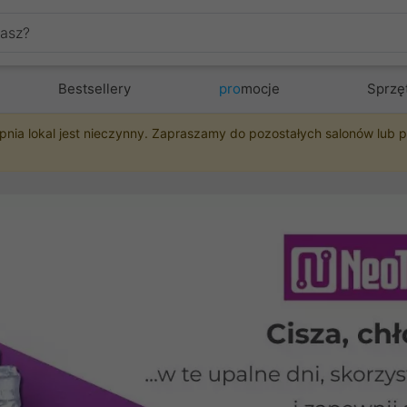
Bestsellery
pro
mocje
Sprzę
pnia lokal jest nieczynny. Zapraszamy do pozostałych salonów lub