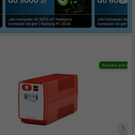
Na
Jaki komputer do 5000 zł? Najlepszy
Jaki komputer do 600
komputer do gier | Ranking PC 2026
komputer do gier | R
Wysyłka gratis
Na