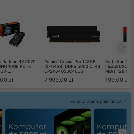
Na
e Radeon RX 9070
Pamięć Crucial Pro 128GB
Karta SanDisk
NG 16GB PCI-E
(2x64GB) DDR5 5600 CL46
microSDXC UH
(GV-
CP2K64G56C46U5
MB/s 128 GB
TGAMING-16GD)
00 zł
7 999,00 zł
199,00 zł
Zobacz więcej polecanych