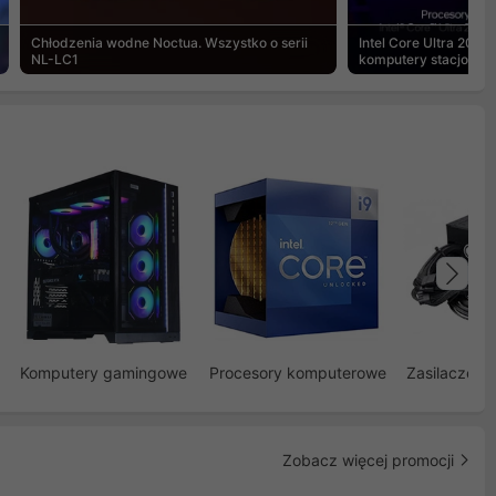
Chłodzenia wodne Noctua. Wszystko o serii
Intel Core Ultra 200S
NL-LC1
komputery stacjonar
Na
Komputery gamingowe
Procesory komputerowe
Zasilacze d
Zobacz więcej promocji