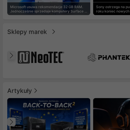
Microsoft usuwa rekomendacje 32 GB RAM.
Sony ostrzega na p
Jednocześnie sprzedaje komputery Surface z
roku koniec nowych 
8 GB
Sklepy marek
Poprzedni
Artykuły
Poprzedni