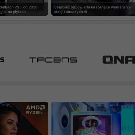
udełkach PS5: od 2028
Seasonic odpowiada na rosnące wymagania
gier na płytach
stacji roboczych AI