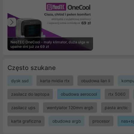
Poprzedni
NeoTEC OneCool - mały klimator, duża ulga w
upalne dni już za 69 zł
Często szukane
dysk ssd
karta nvidia rtx
obudowa lian li
kompu
zasilacz do laptopa
obudowa aerocool
rtx 5060
zasilacz ups
wentylator 120mm argb
pasta arctic
karta graficzna
obudowa argb
procesor
nas+s