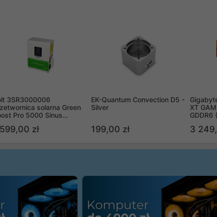
olt 3SR3000006
EK-Quantum Convection D5 -
Gigabyt
zetwornica solarna Green
Silver
XT GAMI
ost Pro 5000 Sinus
GDDR6 
ypass
R9070X
 599,00 zł
199,00 zł
3 249,