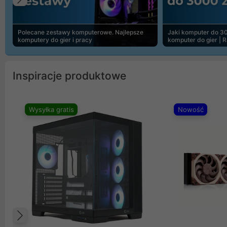
Poprzedni
Polecane zestawy komputerowe. Najlepsze
Jaki komputer do 30
komputery do gier i pracy
komputer do gier | 
Inspiracje produktowe
Wysyłka gratis
Nowość
Poprzedni