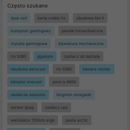
Często szukane
dysk ssd
karta nvidia rtx
obudowa lian li
komputer gamingowy
panele fotowoltaiczne
myszka gamingowa
klawiatura mechaniczna
rtx 5080
gigabyte
zasilacz do laptopa
obudowa aerocool
rtx 5060
kamera neotec
klimator onecool
amd rx 6600
zasilacze seasonic
kingston renegade
serwer qnap
zasilacz ups
wentylator 120mm argb
pasta arctic