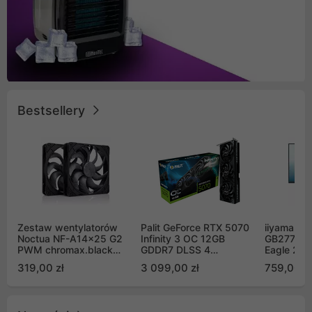
Bestsellery
Zestaw wentylatorów
Palit GeForce RTX 5070
iiyama G-
Noctua NF-A14x25 G2
Infinity 3 OC 12GB
GB2771QS
PWM chromax.black
GDDR7 DLSS 4
Eagle 27"
Sx2-PP Sterrox 140mm
(NE75070S19K9-
200Hz
319,00 zł
3 099,00 zł
759,00 zł
Push Pull (2szt)
GB2050S)