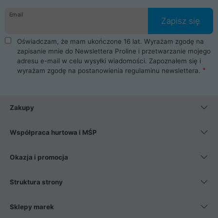
danych osobowych. Dlatego zakup notebooka albo laptopa w
Email
ProLine to czysta przyjemność i pełne bezpieczeństwo.
Zapisz się
Zaopatrzysz się u nas w akcesoria i części komputerowe
takie jak procesory, karty graficzne, płyty główne, pamięci,
Oświadczam, że mam ukończone 16 lat. Wyrażam zgodę na
dyski SSD, M.2 oraz HDD. Nasi pracownicy pomogą Ci wybrać
zapisanie mnie do Newslettera Proline i przetwarzanie mojego
najlepszy zasilacz komputerowy oraz obudowę do komputera.
adresu e-mail w celu wysyłki wiadomości. Zapoznałem się i
Poza komputerami mamy również najlepsze na rynku
wyrażam zgodę na postanowienia
regulaminu newslettera
.
Smartfony takich producentów jak Xiaomi, Apple, Samsung i
Huawei. Jeżeli chcesz, aby Twój komputer pracował cicho,
posiadamy szeroką gamę chłodzenia procesora, oraz ciche
wentylatory. Na koniec mając już to wszystko, możesz
Zakupy
wybrać idealny fotel gamingowy.
Współpraca hurtowa i MŚP
Okazja i promocja
Struktura strony
Sklepy marek