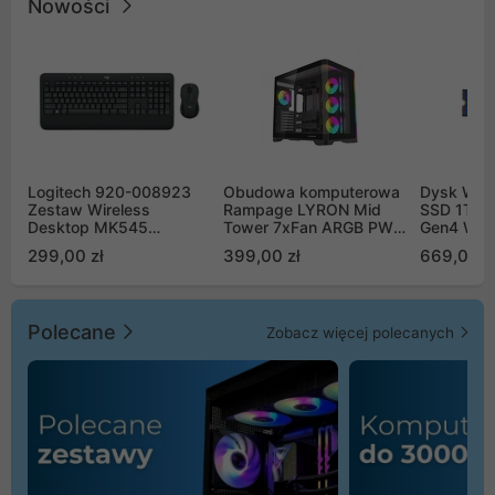
Nowości
Logitech 920-008923
Obudowa komputerowa
Dysk WD 
Zestaw Wireless
Rampage LYRON Mid
SSD 1TB 
Desktop MK545
Tower 7xFan ARGB PWM
Gen4 WD
Advanced
czarna
00CPE0
299,00 zł
399,00 zł
669,00 z
Polecane
Zobacz więcej polecanych