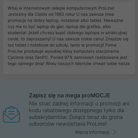
Witaj w internetowym sklepie komputerowym ProLine!
Jesteśmy dla Ciebie od 1993 roku! U nas zawsze trwa
promocja na dobry laptop, notebook albo tablet. Nieważne
czy ma to być laptop do gier, laptop dla grafika, albo
studenta! Jeżeli chcesz kupić dobrego laptopa w atrakcyjnej
cenie, to zapraszamy! U nas zawsze niskie ceny! Znajdzie się
też tablet i notebook do szkoły, tanio w promocji! Firma
ProLine produkuje wysokiej klasy komputery stacjonarne
Cyclone oraz ZenPC. Ponad 97% zamówień realizowane jest
tego samego dnia! Wielu naszych klientów chwali sobie nasze
myszki dla graczy i klawiatury mechaniczne. Posiadamy sieć
sklepów komputerowych na terenie kraju. W większości z
nich możesz odebrać zamówienie bez kosztów transportu.
Posiadamy sklep komputerowy w miastach takich jak
Wrocław, Poznań, Legnica, Katowice, Gliwice, Kalisz, Bytom,
Zapisz się na mega proMOCJE
Trzebnica, Opole. Szybka i profesjonalna obsługa!
Nie strać żadnej informacji o promocji ani
kodu rabatowego dostępnego tylko dla
ProLine to polska firma ze 100% polskim kapitałem. Działamy
subskrybentów. Dołącz teraz do grona
legalnie i płacimy podatki w naszym kraju! Posiadamy siedzibę
odbiorców newslettera ProLine!
główną w Mirkowie oraz salony na terenie kraju. Cała
komunikacja ze sklepem komputerowym ProLine jest
Więcej informacji
szyfrowana za pomocą technologii SSL. Nie sprzedajemy