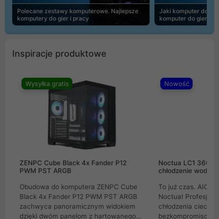
Polecane zestawy komputerowe. Najlepsze
Jaki komputer do 30
komputery do gier i pracy
komputer do gier | 
Inspiracje produktowe
Wysyłka gratis
Nowość
ZENPC Cube Black 4x Fander P12
Noctua LC1 360mm
PWM PST ARGB
chłodzenie wodne 
Obudowa do komputera ZENPC Cube
To już czas. AIO w
Black 4x Fander P12 PWM PST ARGB
Noctua! Profesjon
zachwyca panoramicznym widokiem
chłodzenia cieczą 
dzięki dwóm panelom z hartowanego
bezkompromisowe 