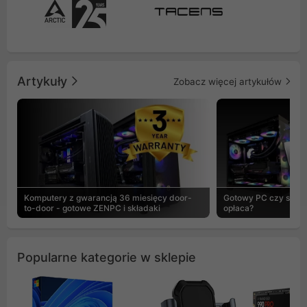
Artykuły
Zobacz więcej artykułów
Komputery z gwarancją 36 miesięcy door-
Gotowy PC czy skład
to-door - gotowe ZENPC i składaki
opłaca?
Popularne kategorie w sklepie