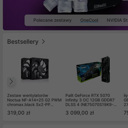
Polecane zestawy
OneCool
NVIDIA St
Bestsellery
Poprzedni
Zestaw wentylatorów
Palit GeForce RTX 5070
ii
Noctua NF-A14x25 G2 PWM
Infinity 3 OC 12GB GDDR7
G
chromax.black Sx2-PP
DLSS 4 (NE75070S19K9-
2
Sterrox 140mm Push Pull
GB2050S)
319,00 zł
3 099,00 zł
7
(2szt)