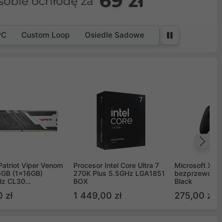
PC
Custom Loop
Osiedle Sadowe
Na
Patriot Viper Venom
Procesor Intel Core Ultra 7
Microsoft Xbox
GB (1x16GB)
270K Plus 5.5GHz LGA1851
bezprzewodo
z CL30
BOX
Black
G60C30
 zł
1 449,00 zł
275,00 zł