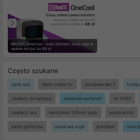
Poprzedni
NeoTEC OneCool - mały klimator, duża ulga w
upalne dni już za 69 zł
Często szukane
dysk ssd
karta nvidia rtx
obudowa lian li
kompu
zasilacz do laptopa
obudowa aerocool
rtx 5060
zasilacz ups
wentylator 120mm argb
pasta arctic
karta graficzna
obudowa argb
procesor
nas+s