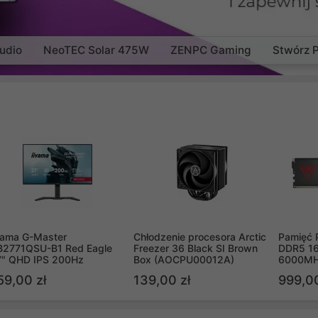
udio
NeoTEC Solar 475W
ZENPC Gaming
Stwórz 
yama G-Master
Chłodzenie procesora Arctic
Pamięć 
B2771QSU-B1 Red Eagle
Freezer 36 Black SI Brown
DDR5 16
7" QHD IPS 200Hz
Box (AOCPU00012A)
6000MH
PVV516
59,00 zł
139,00 zł
999,00