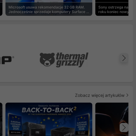
Microsoft usuwa rekomendacje 32 GB RAM.
Sony ostrzega na pu
Jednocześnie sprzedaje komputery Surface z
roku koniec nowych g
8 GB
Na
Zobacz więcej artykułów
Na