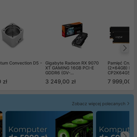
Na
tum Convection D5 -
Gigabyte Radeon RX 9070
Pamięć Crucia
XT GAMING 16GB PCI-E
(2x64GB) DD
GDDR6 (GV-
CP2K64G56C
R9070XTGAMING-16GD)
 zł
3 249,00 zł
7 999,00 zł
Zobacz więcej polecanych