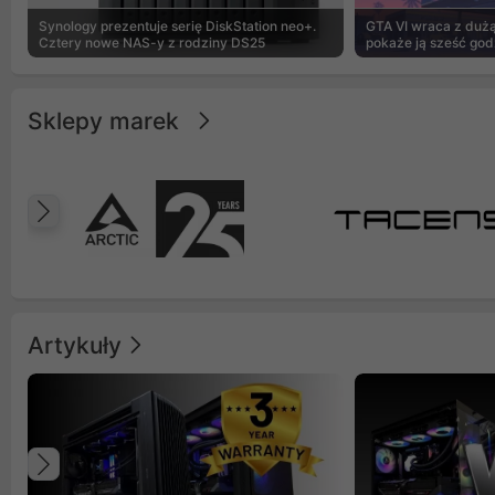
Synology prezentuje serię DiskStation neo+.
GTA VI wraca z dużą 
Cztery nowe NAS-y z rodziny DS25
pokaże ją sześć god
Sklepy marek
Poprzedni
Artykuły
Poprzedni