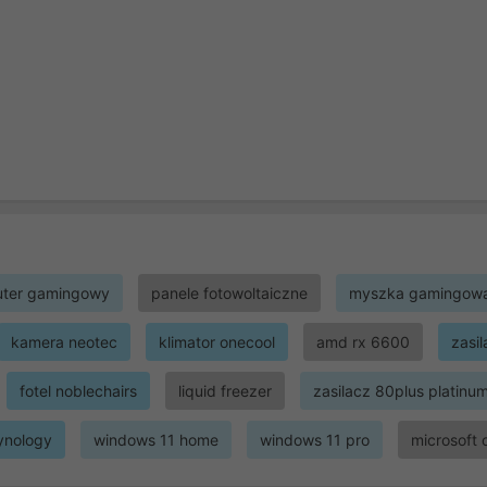
ter gamingowy
panele fotowoltaiczne
myszka gamingow
kamera neotec
klimator onecool
amd rx 6600
zasi
fotel noblechairs
liquid freezer
zasilacz 80plus platinu
ynology
windows 11 home
windows 11 pro
microsoft 