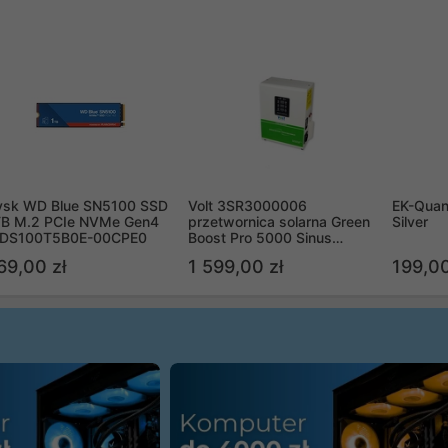
ysk WD Blue SN5100 SSD
Volt 3SR3000006
EK-Quan
TB M.2 PCIe NVMe Gen4
przetwornica solarna Green
Silver
DS100T5B0E-00CPE0
Boost Pro 5000 Sinus
Bypass
69,00 zł
1 599,00 zł
199,00