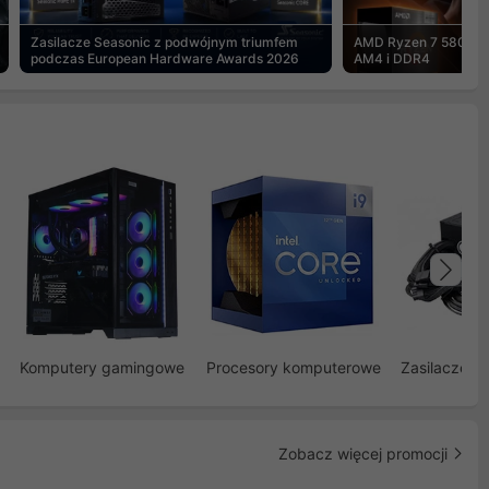
Zasilacze Seasonic z podwójnym triumfem
AMD Ryzen 7 5800X3
podczas European Hardware Awards 2026
AM4 i DDR4
Na
Komputery gamingowe
Procesory komputerowe
Zasilacze d
Zobacz więcej promocji