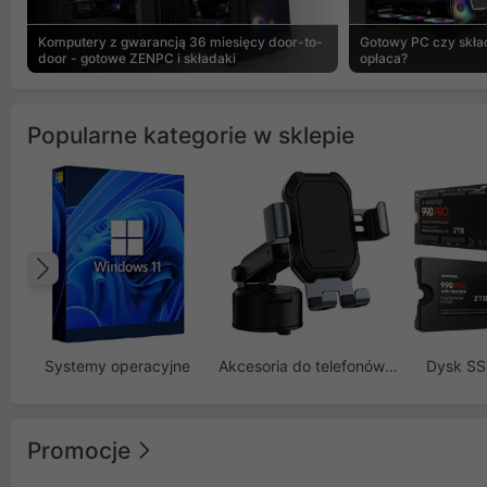
Komputery z gwarancją 36 miesięcy door-to-
Gotowy PC czy skład
door - gotowe ZENPC i składaki
opłaca?
Popularne kategorie w sklepie
Poprzedni
Systemy operacyjne
Akcesoria do telefonów GSM
Dysk S
Promocje