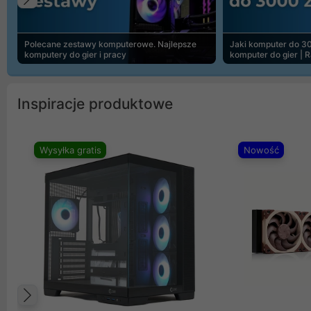
Poprzedni
Polecane zestawy komputerowe. Najlepsze
Jaki komputer do 30
komputery do gier i pracy
komputer do gier | 
Inspiracje produktowe
Wysyłka gratis
Nowość
Poprzedni