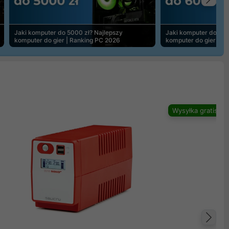
Na
Jaki komputer do 5000 zł? Najlepszy
Jaki komputer do 600
komputer do gier | Ranking PC 2026
komputer do gier | R
Wysyłka gratis
Na