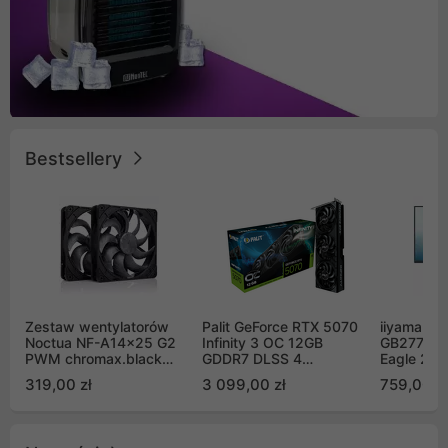
Bestsellery
Zestaw wentylatorów
Palit GeForce RTX 5070
iiyama G-
Noctua NF-A14x25 G2
Infinity 3 OC 12GB
GB2771QS
PWM chromax.black
GDDR7 DLSS 4
Eagle 27"
Sx2-PP Sterrox 140mm
(NE75070S19K9-
200Hz
319,00 zł
3 099,00 zł
759,00 zł
Push Pull (2szt)
GB2050S)