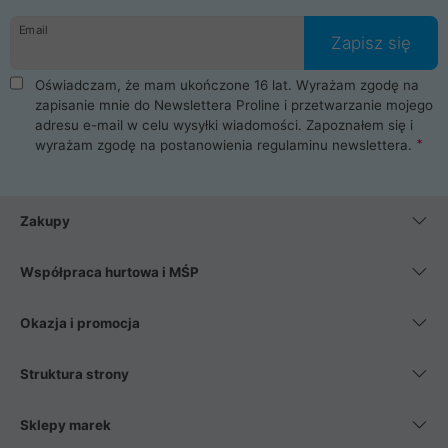
danych osobowych. Dlatego zakup notebooka albo laptopa w
Email
ProLine to czysta przyjemność i pełne bezpieczeństwo.
Zapisz się
Zaopatrzysz się u nas w akcesoria i części komputerowe
takie jak procesory, karty graficzne, płyty główne, pamięci,
Oświadczam, że mam ukończone 16 lat. Wyrażam zgodę na
dyski SSD, M.2 oraz HDD. Nasi pracownicy pomogą Ci wybrać
zapisanie mnie do Newslettera Proline i przetwarzanie mojego
najlepszy zasilacz komputerowy oraz obudowę do komputera.
adresu e-mail w celu wysyłki wiadomości. Zapoznałem się i
Poza komputerami mamy również najlepsze na rynku
wyrażam zgodę na postanowienia
regulaminu newslettera
.
Smartfony takich producentów jak Xiaomi, Apple, Samsung i
Huawei. Jeżeli chcesz, aby Twój komputer pracował cicho,
posiadamy szeroką gamę chłodzenia procesora, oraz ciche
wentylatory. Na koniec mając już to wszystko, możesz
Zakupy
wybrać idealny fotel gamingowy.
Współpraca hurtowa i MŚP
Okazja i promocja
Struktura strony
Sklepy marek