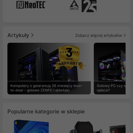
Artykuły
Zobacz więcej artykułów
Komputery z gwarancją 36 miesięcy door-
Gotowy PC czy skład
to-door - gotowe ZENPC i składaki
opłaca?
Popularne kategorie w sklepie