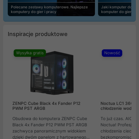
Polecane zestawy komputerowe. Najlepsze
Jaki komputer do 30
komputery do gier i pracy
komputer do gier | 
Inspiracje produktowe
Wysyłka gratis
Nowość
ZENPC Cube Black 4x Fander P12
Noctua LC1 360mm
PWM PST ARGB
chłodzenie wodne 
Obudowa do komputera ZENPC Cube
To już czas. AIO w
Black 4x Fander P12 PWM PST ARGB
Noctua! Profesjon
zachwyca panoramicznym widokiem
chłodzenia cieczą 
dzięki dwóm panelom z hartowanego
bezkompromisowe 