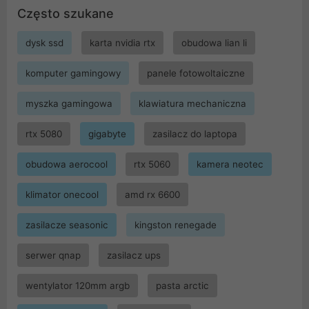
Często szukane
dysk ssd
karta nvidia rtx
obudowa lian li
komputer gamingowy
panele fotowoltaiczne
myszka gamingowa
klawiatura mechaniczna
rtx 5080
gigabyte
zasilacz do laptopa
obudowa aerocool
rtx 5060
kamera neotec
klimator onecool
amd rx 6600
zasilacze seasonic
kingston renegade
serwer qnap
zasilacz ups
wentylator 120mm argb
pasta arctic