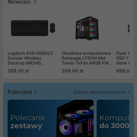
Nowości
Logitech 920-008923
Obudowa komputerowa
Dysk WD 
Zestaw Wireless
Rampage LYRON Mid
SSD 1TB 
Desktop MK545
Tower 7xFan ARGB PWM
Gen4 WD
Advanced
czarna
00CPE0
299,00 zł
399,00 zł
669,00 z
Polecane
Zobacz więcej polecanych