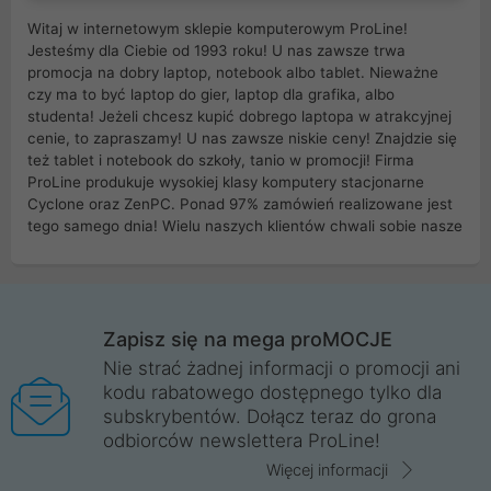
Witaj w internetowym sklepie komputerowym ProLine!
Jesteśmy dla Ciebie od 1993 roku! U nas zawsze trwa
promocja na dobry laptop, notebook albo tablet. Nieważne
czy ma to być laptop do gier, laptop dla grafika, albo
studenta! Jeżeli chcesz kupić dobrego laptopa w atrakcyjnej
cenie, to zapraszamy! U nas zawsze niskie ceny! Znajdzie się
też tablet i notebook do szkoły, tanio w promocji! Firma
ProLine produkuje wysokiej klasy komputery stacjonarne
Cyclone oraz ZenPC. Ponad 97% zamówień realizowane jest
tego samego dnia! Wielu naszych klientów chwali sobie nasze
myszki dla graczy i klawiatury mechaniczne. Posiadamy sieć
sklepów komputerowych na terenie kraju. W większości z
nich możesz odebrać zamówienie bez kosztów transportu.
Posiadamy sklep komputerowy w miastach takich jak
Wrocław, Poznań, Legnica, Katowice, Gliwice, Kalisz, Bytom,
Zapisz się na mega proMOCJE
Trzebnica, Opole. Szybka i profesjonalna obsługa!
Nie strać żadnej informacji o promocji ani
kodu rabatowego dostępnego tylko dla
ProLine to polska firma ze 100% polskim kapitałem. Działamy
subskrybentów. Dołącz teraz do grona
legalnie i płacimy podatki w naszym kraju! Posiadamy siedzibę
odbiorców newslettera ProLine!
główną w Mirkowie oraz salony na terenie kraju. Cała
komunikacja ze sklepem komputerowym ProLine jest
Więcej informacji
szyfrowana za pomocą technologii SSL. Nie sprzedajemy