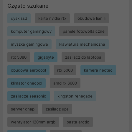
Często szukane
dysk ssd
karta nvidia rtx
obudowa lian li
komputer gamingowy
panele fotowoltaiczne
myszka gamingowa
klawiatura mechaniczna
rtx 5080
gigabyte
zasilacz do laptopa
obudowa aerocool
rtx 5060
kamera neotec
klimator onecool
amd rx 6600
zasilacze seasonic
kingston renegade
serwer qnap
zasilacz ups
wentylator 120mm argb
pasta arctic