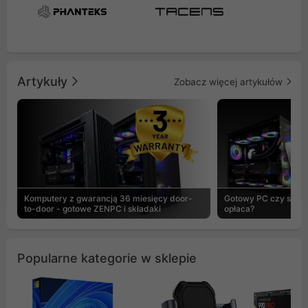
Artykuły
Zobacz więcej artykułów
Komputery z gwarancją 36 miesięcy door-
Gotowy PC czy skład
to-door - gotowe ZENPC i składaki
opłaca?
Popularne kategorie w sklepie