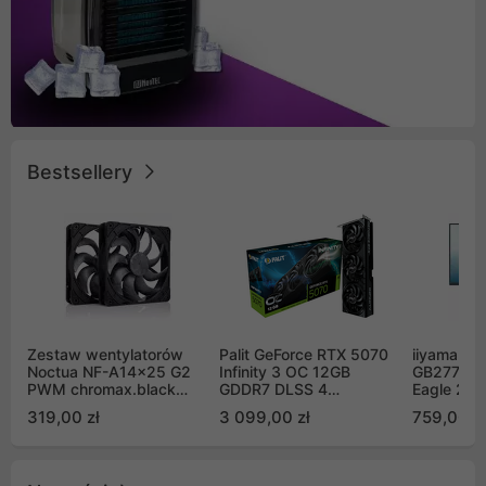
Bestsellery
Zestaw wentylatorów
Palit GeForce RTX 5070
iiyama G-
Noctua NF-A14x25 G2
Infinity 3 OC 12GB
GB2771QS
PWM chromax.black
GDDR7 DLSS 4
Eagle 27"
Sx2-PP Sterrox 140mm
(NE75070S19K9-
200Hz
319,00 zł
3 099,00 zł
759,00 zł
Push Pull (2szt)
GB2050S)