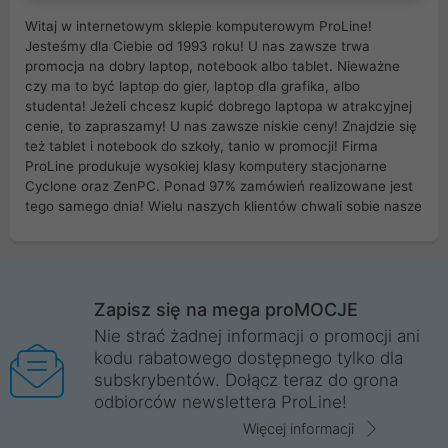
Witaj w internetowym sklepie komputerowym ProLine!
Jesteśmy dla Ciebie od 1993 roku! U nas zawsze trwa
promocja na dobry laptop, notebook albo tablet. Nieważne
czy ma to być laptop do gier, laptop dla grafika, albo
studenta! Jeżeli chcesz kupić dobrego laptopa w atrakcyjnej
cenie, to zapraszamy! U nas zawsze niskie ceny! Znajdzie się
też tablet i notebook do szkoły, tanio w promocji! Firma
ProLine produkuje wysokiej klasy komputery stacjonarne
Cyclone oraz ZenPC. Ponad 97% zamówień realizowane jest
tego samego dnia! Wielu naszych klientów chwali sobie nasze
myszki dla graczy i klawiatury mechaniczne. Posiadamy sieć
sklepów komputerowych na terenie kraju. W większości z
nich możesz odebrać zamówienie bez kosztów transportu.
Posiadamy sklep komputerowy w miastach takich jak
Wrocław, Poznań, Legnica, Katowice, Gliwice, Kalisz, Bytom,
Zapisz się na mega proMOCJE
Trzebnica, Opole. Szybka i profesjonalna obsługa!
Nie strać żadnej informacji o promocji ani
kodu rabatowego dostępnego tylko dla
ProLine to polska firma ze 100% polskim kapitałem. Działamy
subskrybentów. Dołącz teraz do grona
legalnie i płacimy podatki w naszym kraju! Posiadamy siedzibę
odbiorców newslettera ProLine!
główną w Mirkowie oraz salony na terenie kraju. Cała
komunikacja ze sklepem komputerowym ProLine jest
Więcej informacji
szyfrowana za pomocą technologii SSL. Nie sprzedajemy