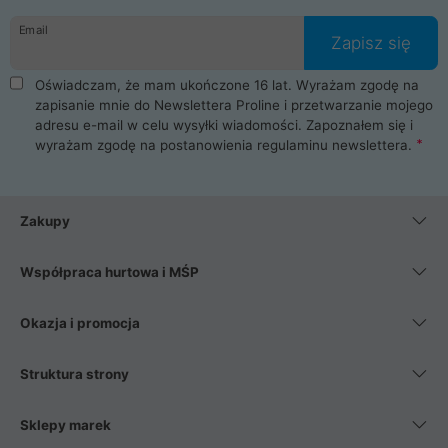
danych osobowych. Dlatego zakup notebooka albo laptopa w
Email
ProLine to czysta przyjemność i pełne bezpieczeństwo.
Zapisz się
Zaopatrzysz się u nas w akcesoria i części komputerowe
takie jak procesory, karty graficzne, płyty główne, pamięci,
Oświadczam, że mam ukończone 16 lat. Wyrażam zgodę na
dyski SSD, M.2 oraz HDD. Nasi pracownicy pomogą Ci wybrać
zapisanie mnie do Newslettera Proline i przetwarzanie mojego
najlepszy zasilacz komputerowy oraz obudowę do komputera.
adresu e-mail w celu wysyłki wiadomości. Zapoznałem się i
Poza komputerami mamy również najlepsze na rynku
wyrażam zgodę na postanowienia
regulaminu newslettera
.
Smartfony takich producentów jak Xiaomi, Apple, Samsung i
Huawei. Jeżeli chcesz, aby Twój komputer pracował cicho,
posiadamy szeroką gamę chłodzenia procesora, oraz ciche
wentylatory. Na koniec mając już to wszystko, możesz
Zakupy
wybrać idealny fotel gamingowy.
Współpraca hurtowa i MŚP
Okazja i promocja
Struktura strony
Sklepy marek