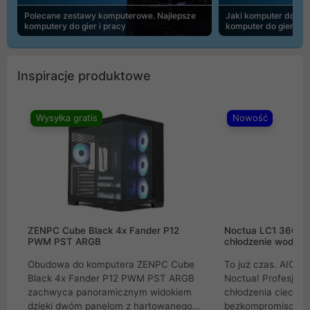
Polecane zestawy komputerowe. Najlepsze
Jaki komputer do 30
komputery do gier i pracy
komputer do gier | 
Inspiracje produktowe
Wysyłka gratis
Nowość
ZENPC Cube Black 4x Fander P12
Noctua LC1 360mm
PWM PST ARGB
chłodzenie wodne 
Obudowa do komputera ZENPC Cube
To już czas. AIO w
Black 4x Fander P12 PWM PST ARGB
Noctua! Profesjon
zachwyca panoramicznym widokiem
chłodzenia cieczą 
dzięki dwóm panelom z hartowanego
bezkompromisowe 