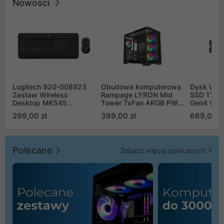
Nowości
Logitech 920-008923
Obudowa komputerowa
Dysk WD 
Zestaw Wireless
Rampage LYRON Mid
SSD 1TB 
Desktop MK545
Tower 7xFan ARGB PWM
Gen4 WD
Advanced
czarna
00CPE0
299,00 zł
399,00 zł
669,00 z
Polecane
Zobacz więcej polecanych