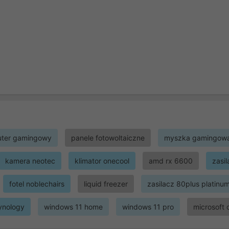
ter gamingowy
panele fotowoltaiczne
myszka gamingow
kamera neotec
klimator onecool
amd rx 6600
zasi
fotel noblechairs
liquid freezer
zasilacz 80plus platinu
ynology
windows 11 home
windows 11 pro
microsoft 