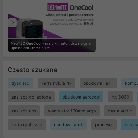
Poprzedni
NeoTEC OneCool - mały klimator, duża ulga w
upalne dni już za 69 zł
Często szukane
dysk ssd
karta nvidia rtx
obudowa lian li
kompu
zasilacz do laptopa
obudowa aerocool
rtx 5060
zasilacz ups
wentylator 120mm argb
pasta arctic
karta graficzna
obudowa argb
procesor
nas+s