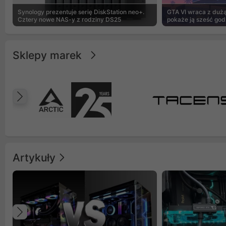
Synology prezentuje serię DiskStation neo+.
GTA VI wraca z dużą 
Cztery nowe NAS-y z rodziny DS25
pokaże ją sześć god
Sklepy marek
Poprzedni
Artykuły
Poprzedni