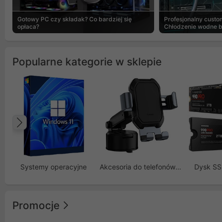
Gotowy PC czy składak? Co bardziej się
Profesjonalny custo
opłaca?
Chłodzenie wodne 
Popularne kategorie w sklepie
Poprzedni
Systemy operacyjne
Akcesoria do telefonów GSM
Dysk S
Promocje