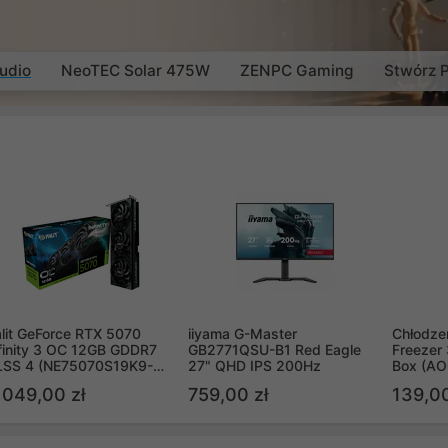
udio
NeoTEC Solar 475W
ZENPC Gaming
Stwórz 
lit GeForce RTX 5070
iiyama G-Master
Chłodzen
finity 3 OC 12GB GDDR7
GB2771QSU-B1 Red Eagle
Freezer 
LSS 4 (NE75070S19K9-
27" QHD IPS 200Hz
Box (A
B2050S)
 049,00 zł
759,00 zł
139,00