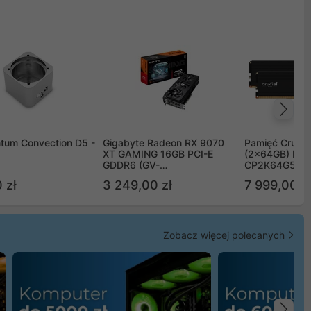
Na
tum Convection D5 -
Gigabyte Radeon RX 9070
Pamięć Crucia
XT GAMING 16GB PCI-E
(2x64GB) DD
GDDR6 (GV-
CP2K64G56C
R9070XTGAMING-16GD)
 zł
3 249,00 zł
7 999,00 zł
Zobacz więcej polecanych