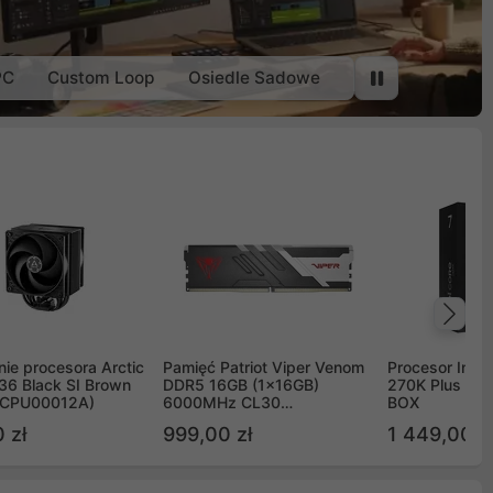
PC
Custom Loop
Osiedle Sadowe
Na
ie procesora Arctic
Pamięć Patriot Viper Venom
Procesor Intel 
36 Black SI Brown
DDR5 16GB (1x16GB)
270K Plus 5.
OCPU00012A)
6000MHz CL30
BOX
PVV516G60C30
 zł
999,00 zł
1 449,00 z