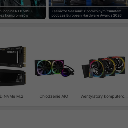
m loop na RTX 5090.
Zasilacze Seasonic z podwójnym triumfem
bez kompromisów
podczas European Hardware Awards 2026
SD NVMe M.2
Chłodzenie AIO
Wentylatory komputerowe