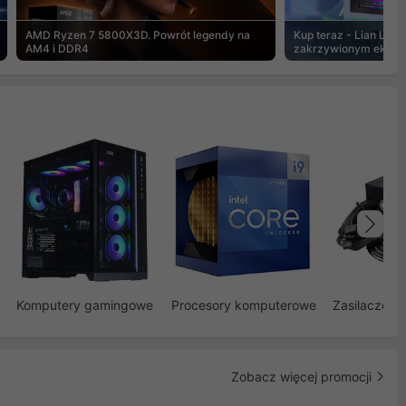
AMD Ryzen 7 5800X3D. Powrót legendy na
Kup teraz - Lian Li Hy
AM4 i DDR4
zakrzywionym ekran
Na
Komputery gamingowe
Procesory komputerowe
Zasilacze d
Zobacz więcej promocji