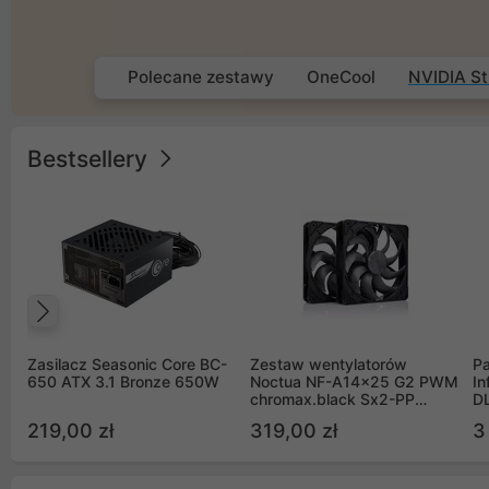
Polecane zestawy
OneCool
NVIDIA St
Bestsellery
Poprzedni
Zasilacz Seasonic Core BC-
Zestaw wentylatorów
Pa
650 ATX 3.1 Bronze 650W
Noctua NF-A14x25 G2 PWM
In
chromax.black Sx2-PP
D
Sterrox 140mm Push Pull
G
219,00 zł
319,00 zł
3
(2szt)