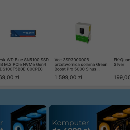
ysk WD Blue SN5100 SSD
Volt 3SR3000006
EK-Quan
TB M.2 PCIe NVMe Gen4
przetwornica solarna Green
Silver
DS100T5B0E-00CPE0
Boost Pro 5000 Sinus
Bypass
69,00 zł
1 599,00 zł
199,00