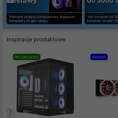
Poprzedni
Polecane zestawy komputerowe. Najlepsze
Jaki komputer do 30
komputery do gier i pracy
komputer do gier | 
Inspiracje produktowe
Wysyłka gratis
Nowość
Poprzedni