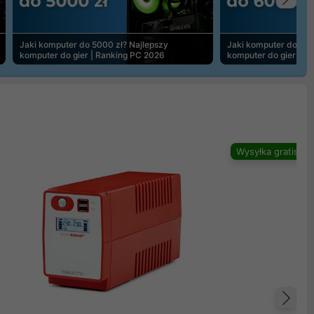
Na
Jaki komputer do 5000 zł? Najlepszy
Jaki komputer do 600
komputer do gier | Ranking PC 2026
komputer do gier | R
Wysyłka gratis
Na