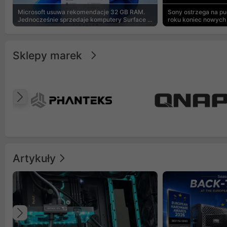
Microsoft usuwa rekomendacje 32 GB RAM.
Sony ostrzega na p
Jednocześnie sprzedaje komputery Surface z
roku koniec nowych 
8 GB
Sklepy marek
Poprzedni
Artykuły
Poprzedni