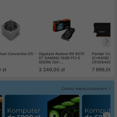
Na
tum Convection D5 -
Gigabyte Radeon RX 9070
Pamięć Crucia
XT GAMING 16GB PCI-E
(2x64GB) DD
GDDR6 (GV-
CP2K64G56C
R9070XTGAMING-16GD)
 zł
3 249,00 zł
7 999,00 zł
Zobacz więcej polecanych