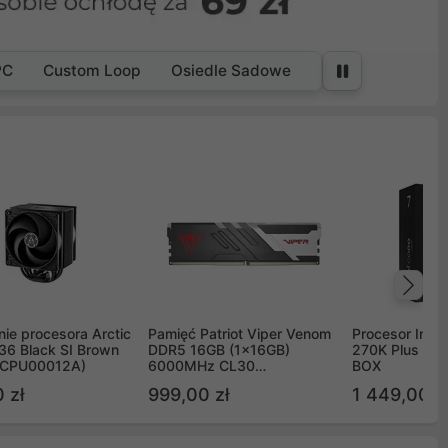
PC
Custom Loop
Osiedle Sadowe
Na
ie procesora Arctic
Pamięć Patriot Viper Venom
Procesor Intel 
36 Black SI Brown
DDR5 16GB (1x16GB)
270K Plus 5.
OCPU00012A)
6000MHz CL30
BOX
PVV516G60C30
 zł
999,00 zł
1 449,00 z