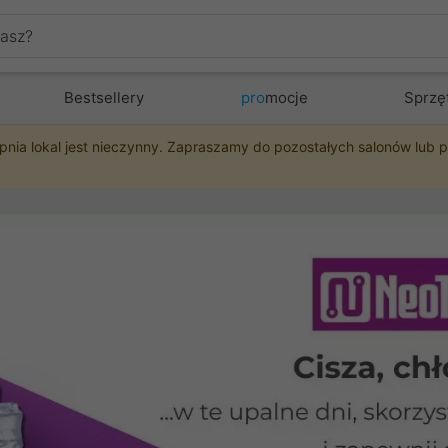
Bestsellery
pro
mocje
Sprzę
pnia lokal jest nieczynny. Zapraszamy do pozostałych salonów lub