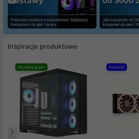
Poprzedni
Polecane zestawy komputerowe. Najlepsze
Jaki komputer do 30
komputery do gier i pracy
komputer do gier | 
Inspiracje produktowe
Wysyłka gratis
Nowość
Poprzedni