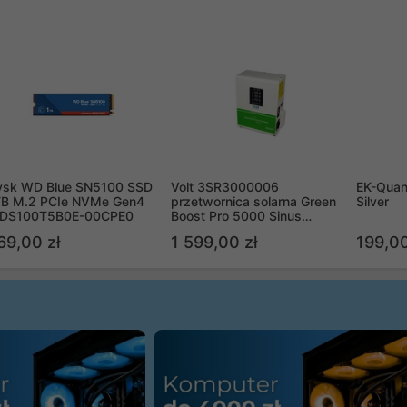
ysk WD Blue SN5100 SSD
Volt 3SR3000006
EK-Quan
TB M.2 PCIe NVMe Gen4
przetwornica solarna Green
Silver
DS100T5B0E-00CPE0
Boost Pro 5000 Sinus
Bypass
69,00 zł
1 599,00 zł
199,00