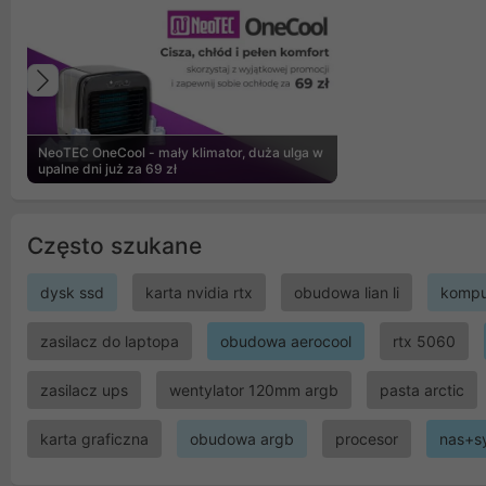
Poprzedni
NeoTEC OneCool - mały klimator, duża ulga w
upalne dni już za 69 zł
Często szukane
dysk ssd
karta nvidia rtx
obudowa lian li
kompu
zasilacz do laptopa
obudowa aerocool
rtx 5060
zasilacz ups
wentylator 120mm argb
pasta arctic
karta graficzna
obudowa argb
procesor
nas+s