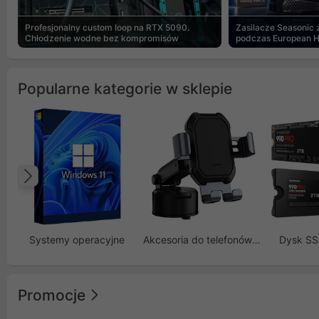
Profesjonalny custom loop na RTX 5090.
Zasilacze Seasonic
Chłodzenie wodne bez kompromisów
podczas European 
Popularne kategorie w sklepie
Poprzedni
Systemy operacyjne
Akcesoria do telefonów GSM
Dysk S
Promocje