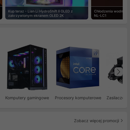
Kup teraz - Lian Li HydroShift II OLED z
Chłodzenia wodne Noc
zakrzywionym ekranem OLED 2K
NL-LC1
Na
Komputery gamingowe
Procesory komputerowe
Zasilacze d
Zobacz więcej promocji