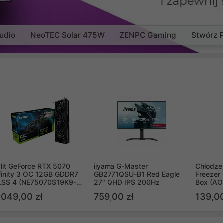
udio
NeoTEC Solar 475W
ZENPC Gaming
Stwórz 
lit GeForce RTX 5070
iiyama G-Master
Chłodzen
finity 3 OC 12GB GDDR7
GB2771QSU-B1 Red Eagle
Freezer 
LSS 4 (NE75070S19K9-
27" QHD IPS 200Hz
Box (A
B2050S)
 049,00 zł
759,00 zł
139,00