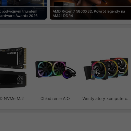
 z podwójnym triumfem
AMD Ryzen 7 5800X3D. Powrót legendy na
Hardware Awards 2026
AM4 i DDR4
SD NVMe M.2
Chłodzenie AIO
Wentylatory komputerowe