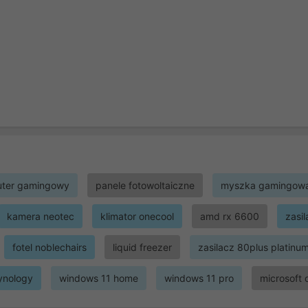
ter gamingowy
panele fotowoltaiczne
myszka gamingow
kamera neotec
klimator onecool
amd rx 6600
zasi
fotel noblechairs
liquid freezer
zasilacz 80plus platinu
ynology
windows 11 home
windows 11 pro
microsoft 