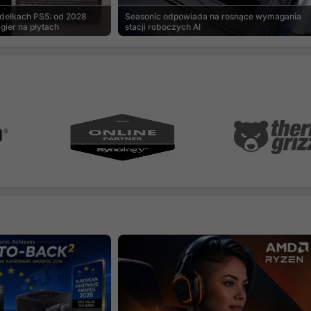
udełkach PS5: od 2028
Seasonic odpowiada na rosnące wymagania
gier na płytach
stacji roboczych AI