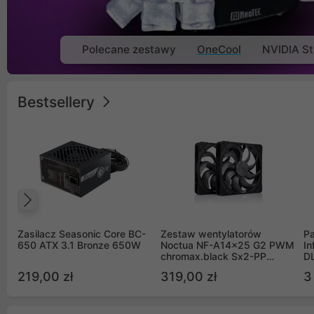
Polecane zestawy
OneCool
NVIDIA St
Bestsellery
Poprzedni
Zasilacz Seasonic Core BC-
Zestaw wentylatorów
Pa
650 ATX 3.1 Bronze 650W
Noctua NF-A14x25 G2 PWM
In
chromax.black Sx2-PP
D
Sterrox 140mm Push Pull
G
219,00 zł
319,00 zł
3
(2szt)