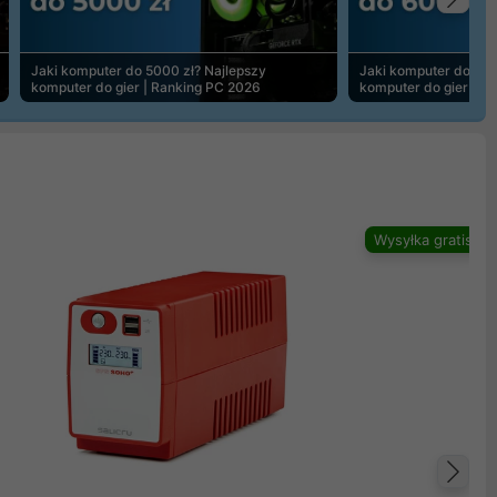
Na
Jaki komputer do 5000 zł? Najlepszy
Jaki komputer do 600
komputer do gier | Ranking PC 2026
komputer do gier | R
Wysyłka gratis
Na