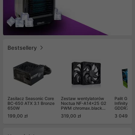
Bestsellery
Zasilacz Seasonic Core
Zestaw wentylatorów
Palit GeF
BC-650 ATX 3.1 Bronze
Noctua NF-A14x25 G2
Infinity 3
650W
PWM chromax.black
GDDR7 DL
Sx2-PP Sterrox 140mm
(NE75070
199,00 zł
319,00 zł
3 049,00
Push Pull (2szt)
GB2050S