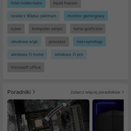
fotel noblechairs
liquid freezer
zasilacz 80plus platinum
monitor gamingowy
ryzen
komputer zenpc
karta graficzna
obudowa argb
procesor
nas+synology
windows 11 home
windows 11 pro
microsoft office
Poradniki
Zobacz więcej poradników