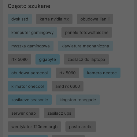
Często szukane
dysk ssd
karta nvidia rtx
obudowa lian li
komputer gamingowy
panele fotowoltaiczne
myszka gamingowa
klawiatura mechaniczna
rtx 5080
gigabyte
zasilacz do laptopa
obudowa aerocool
rtx 5060
kamera neotec
klimator onecool
amd rx 6600
zasilacze seasonic
kingston renegade
serwer qnap
zasilacz ups
wentylator 120mm argb
pasta arctic