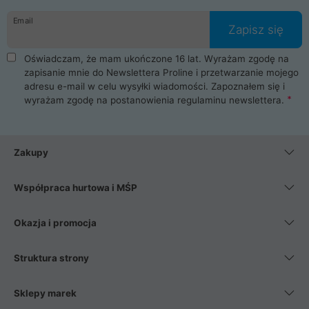
danych osobowych. Dlatego zakup notebooka albo laptopa w
Email
ProLine to czysta przyjemność i pełne bezpieczeństwo.
Zapisz się
Zaopatrzysz się u nas w akcesoria i części komputerowe
takie jak procesory, karty graficzne, płyty główne, pamięci,
Oświadczam, że mam ukończone 16 lat. Wyrażam zgodę na
dyski SSD, M.2 oraz HDD. Nasi pracownicy pomogą Ci wybrać
zapisanie mnie do Newslettera Proline i przetwarzanie mojego
najlepszy zasilacz komputerowy oraz obudowę do komputera.
adresu e-mail w celu wysyłki wiadomości. Zapoznałem się i
Poza komputerami mamy również najlepsze na rynku
wyrażam zgodę na postanowienia
regulaminu newslettera
.
Smartfony takich producentów jak Xiaomi, Apple, Samsung i
Huawei. Jeżeli chcesz, aby Twój komputer pracował cicho,
posiadamy szeroką gamę chłodzenia procesora, oraz ciche
wentylatory. Na koniec mając już to wszystko, możesz
Zakupy
wybrać idealny fotel gamingowy.
Współpraca hurtowa i MŚP
Okazja i promocja
Struktura strony
Sklepy marek