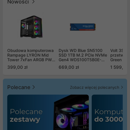
Nowości
Obudowa komputerowa
Dysk WD Blue SN5100
Volt 3SR
Rampage LYRON Mid
SSD 1TB M.2 PCIe NVMe
przetworn
Tower 7xFan ARGB PWM
Gen4 WDS100T5B0E-
Green Boo
czarna
00CPE0
Sinus Byp
399,00 zł
669,00 zł
1 599,00 
Polecane
Zobacz więcej polecanych