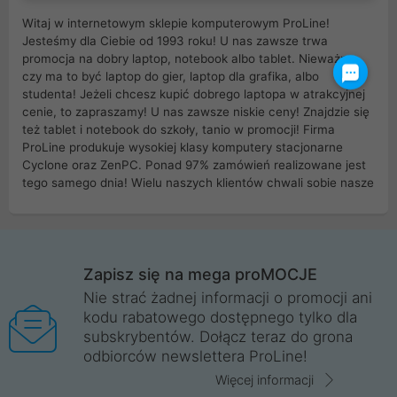
Witaj w internetowym sklepie komputerowym ProLine!
Jesteśmy dla Ciebie od 1993 roku! U nas zawsze trwa
promocja na dobry laptop, notebook albo tablet. Nieważne
czy ma to być laptop do gier, laptop dla grafika, albo
studenta! Jeżeli chcesz kupić dobrego laptopa w atrakcyjnej
cenie, to zapraszamy! U nas zawsze niskie ceny! Znajdzie się
też tablet i notebook do szkoły, tanio w promocji! Firma
ProLine produkuje wysokiej klasy komputery stacjonarne
Cyclone oraz ZenPC. Ponad 97% zamówień realizowane jest
tego samego dnia! Wielu naszych klientów chwali sobie nasze
myszki dla graczy i klawiatury mechaniczne. Posiadamy sieć
sklepów komputerowych na terenie kraju. W większości z
nich możesz odebrać zamówienie bez kosztów transportu.
Posiadamy sklep komputerowy w miastach takich jak
Wrocław, Poznań, Legnica, Katowice, Gliwice, Kalisz, Bytom,
Zapisz się na mega proMOCJE
Trzebnica, Opole. Szybka i profesjonalna obsługa!
Nie strać żadnej informacji o promocji ani
kodu rabatowego dostępnego tylko dla
ProLine to polska firma ze 100% polskim kapitałem. Działamy
subskrybentów. Dołącz teraz do grona
legalnie i płacimy podatki w naszym kraju! Posiadamy siedzibę
odbiorców newslettera ProLine!
główną w Mirkowie oraz salony na terenie kraju. Cała
komunikacja ze sklepem komputerowym ProLine jest
Więcej informacji
szyfrowana za pomocą technologii SSL. Nie sprzedajemy