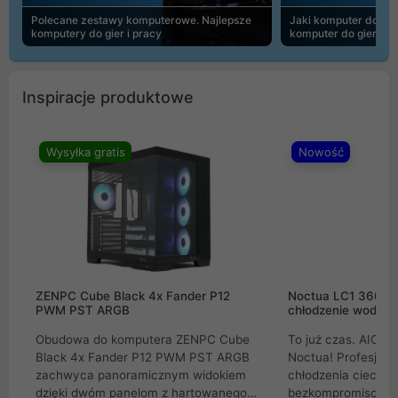
Polecane zestawy komputerowe. Najlepsze
Jaki komputer do 30
komputery do gier i pracy
komputer do gier | 
Inspiracje produktowe
Wysyłka gratis
Nowość
ZENPC Cube Black 4x Fander P12
Noctua LC1 360mm
PWM PST ARGB
chłodzenie wodne 
Obudowa do komputera ZENPC Cube
To już czas. AIO w
Black 4x Fander P12 PWM PST ARGB
Noctua! Profesjon
zachwyca panoramicznym widokiem
chłodzenia cieczą 
dzięki dwóm panelom z hartowanego
bezkompromisowe 