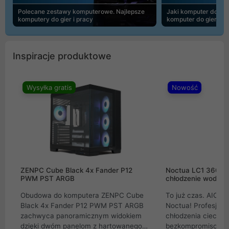
Polecane zestawy komputerowe. Najlepsze
Jaki komputer do 30
komputery do gier i pracy
komputer do gier | 
Inspiracje produktowe
Wysyłka gratis
Nowość
ZENPC Cube Black 4x Fander P12
Noctua LC1 360mm
PWM PST ARGB
chłodzenie wodne 
Obudowa do komputera ZENPC Cube
To już czas. AIO w
Black 4x Fander P12 PWM PST ARGB
Noctua! Profesjon
zachwyca panoramicznym widokiem
chłodzenia cieczą 
dzięki dwóm panelom z hartowanego
bezkompromisowe 