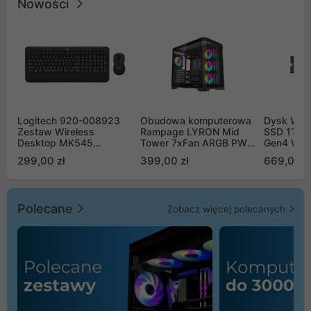
Nowości
Logitech 920-008923
Obudowa komputerowa
Dysk WD 
Zestaw Wireless
Rampage LYRON Mid
SSD 1TB 
Desktop MK545
Tower 7xFan ARGB PWM
Gen4 WD
Advanced
czarna
00CPE0
299,00 zł
399,00 zł
669,00 z
Polecane
Zobacz więcej polecanych