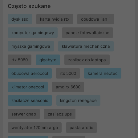
Często szukane
dysk ssd
karta nvidia rtx
obudowa lian li
komputer gamingowy
panele fotowoltaiczne
myszka gamingowa
klawiatura mechaniczna
rtx 5080
gigabyte
zasilacz do laptopa
obudowa aerocool
rtx 5060
kamera neotec
klimator onecool
amd rx 6600
zasilacze seasonic
kingston renegade
serwer qnap
zasilacz ups
wentylator 120mm argb
pasta arctic