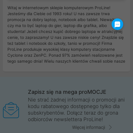
Witaj w internetowym sklepie komputerowym ProLine!
Jesteśmy dla Ciebie od 1993 roku! U nas zawsze trwa
promocja na dobry laptop, notebook albo tablet. Nieważne
czy ma to być laptop do gier, laptop dla grafika, albo
studenta! Jeżeli chcesz kupić dobrego laptopa w atrakcyjnej
cenie, to zapraszamy! U nas zawsze niskie ceny! Znajdzie się
też tablet i notebook do szkoły, tanio w promocji! Firma
ProLine produkuje wysokiej klasy komputery stacjonarne
Cyclone oraz ZenPC. Ponad 97% zamówień realizowane jest
tego samego dnia! Wielu naszych klientów chwali sobie nasze
myszki dla graczy i klawiatury mechaniczne. Posiadamy sieć
sklepów komputerowych na terenie kraju. W większości z
nich możesz odebrać zamówienie bez kosztów transportu.
Posiadamy sklep komputerowy w miastach takich jak
Wrocław, Poznań, Legnica, Katowice, Gliwice, Kalisz, Bytom,
Zapisz się na mega proMOCJE
Trzebnica, Opole. Szybka i profesjonalna obsługa!
Nie strać żadnej informacji o promocji ani
kodu rabatowego dostępnego tylko dla
ProLine to polska firma ze 100% polskim kapitałem. Działamy
subskrybentów. Dołącz teraz do grona
legalnie i płacimy podatki w naszym kraju! Posiadamy siedzibę
odbiorców newslettera ProLine!
główną w Mirkowie oraz salony na terenie kraju. Cała
komunikacja ze sklepem komputerowym ProLine jest
Więcej informacji
szyfrowana za pomocą technologii SSL. Nie sprzedajemy