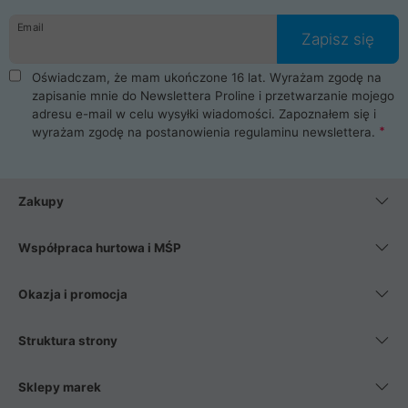
danych osobowych. Dlatego zakup notebooka albo laptopa w
Email
ProLine to czysta przyjemność i pełne bezpieczeństwo.
Zapisz się
Zaopatrzysz się u nas w akcesoria i części komputerowe
takie jak procesory, karty graficzne, płyty główne, pamięci,
Oświadczam, że mam ukończone 16 lat. Wyrażam zgodę na
dyski SSD, M.2 oraz HDD. Nasi pracownicy pomogą Ci wybrać
zapisanie mnie do Newslettera Proline i przetwarzanie mojego
najlepszy zasilacz komputerowy oraz obudowę do komputera.
adresu e-mail w celu wysyłki wiadomości. Zapoznałem się i
Poza komputerami mamy również najlepsze na rynku
wyrażam zgodę na postanowienia
regulaminu newslettera
.
Smartfony takich producentów jak Xiaomi, Apple, Samsung i
Huawei. Jeżeli chcesz, aby Twój komputer pracował cicho,
posiadamy szeroką gamę chłodzenia procesora, oraz ciche
wentylatory. Na koniec mając już to wszystko, możesz
Zakupy
wybrać idealny fotel gamingowy.
Współpraca hurtowa i MŚP
Okazja i promocja
Struktura strony
Sklepy marek