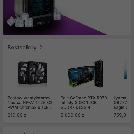
Bestsellery
Zestaw wentylatorów
Palit GeForce RTX 5070
iiyama G-
Noctua NF-A14x25 G2
Infinity 3 OC 12GB
GB2771QS
PWM chromax.black
GDDR7 DLSS 4
Eagle 27"
Sx2-PP Sterrox 140mm
(NE75070S19K9-
200Hz
319,00 zł
3 099,00 zł
759,00 zł
Push Pull (2szt)
GB2050S)