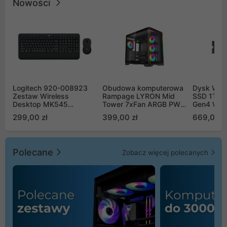
Nowości
Logitech 920-008923
Obudowa komputerowa
Dysk WD 
Zestaw Wireless
Rampage LYRON Mid
SSD 1TB 
Desktop MK545
Tower 7xFan ARGB PWM
Gen4 WD
Advanced
czarna
00CPE0
299,00 zł
399,00 zł
669,00 z
Polecane
Zobacz więcej polecanych