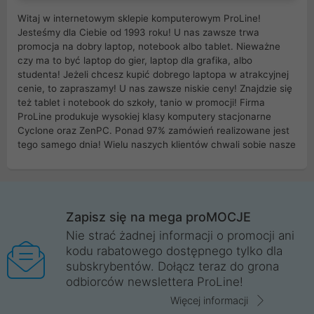
Witaj w internetowym sklepie komputerowym ProLine!
Jesteśmy dla Ciebie od 1993 roku! U nas zawsze trwa
promocja na dobry laptop, notebook albo tablet. Nieważne
czy ma to być laptop do gier, laptop dla grafika, albo
studenta! Jeżeli chcesz kupić dobrego laptopa w atrakcyjnej
cenie, to zapraszamy! U nas zawsze niskie ceny! Znajdzie się
też tablet i notebook do szkoły, tanio w promocji! Firma
ProLine produkuje wysokiej klasy komputery stacjonarne
Cyclone oraz ZenPC. Ponad 97% zamówień realizowane jest
tego samego dnia! Wielu naszych klientów chwali sobie nasze
myszki dla graczy i klawiatury mechaniczne. Posiadamy sieć
sklepów komputerowych na terenie kraju. W większości z
nich możesz odebrać zamówienie bez kosztów transportu.
Posiadamy sklep komputerowy w miastach takich jak
Wrocław, Poznań, Legnica, Katowice, Gliwice, Kalisz, Bytom,
Zapisz się na mega proMOCJE
Trzebnica, Opole. Szybka i profesjonalna obsługa!
Nie strać żadnej informacji o promocji ani
kodu rabatowego dostępnego tylko dla
ProLine to polska firma ze 100% polskim kapitałem. Działamy
subskrybentów. Dołącz teraz do grona
legalnie i płacimy podatki w naszym kraju! Posiadamy siedzibę
odbiorców newslettera ProLine!
główną w Mirkowie oraz salony na terenie kraju. Cała
komunikacja ze sklepem komputerowym ProLine jest
Więcej informacji
szyfrowana za pomocą technologii SSL. Nie sprzedajemy