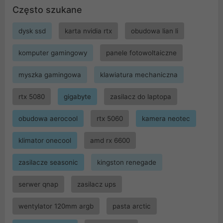
Często szukane
dysk ssd
karta nvidia rtx
obudowa lian li
komputer gamingowy
panele fotowoltaiczne
myszka gamingowa
klawiatura mechaniczna
rtx 5080
gigabyte
zasilacz do laptopa
obudowa aerocool
rtx 5060
kamera neotec
klimator onecool
amd rx 6600
zasilacze seasonic
kingston renegade
serwer qnap
zasilacz ups
wentylator 120mm argb
pasta arctic