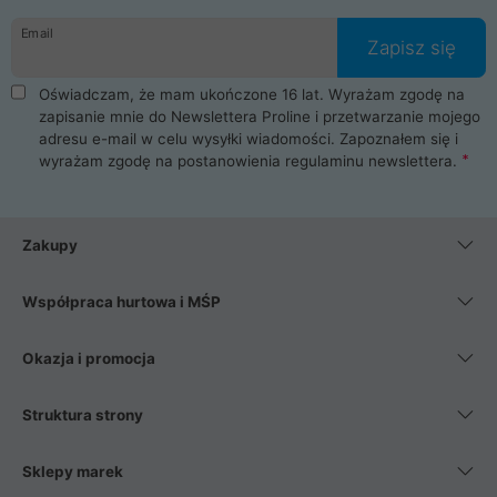
danych osobowych. Dlatego zakup notebooka albo laptopa w
Email
ProLine to czysta przyjemność i pełne bezpieczeństwo.
Zapisz się
Zaopatrzysz się u nas w akcesoria i części komputerowe
takie jak procesory, karty graficzne, płyty główne, pamięci,
Oświadczam, że mam ukończone 16 lat. Wyrażam zgodę na
dyski SSD, M.2 oraz HDD. Nasi pracownicy pomogą Ci wybrać
zapisanie mnie do Newslettera Proline i przetwarzanie mojego
najlepszy zasilacz komputerowy oraz obudowę do komputera.
adresu e-mail w celu wysyłki wiadomości. Zapoznałem się i
Poza komputerami mamy również najlepsze na rynku
wyrażam zgodę na postanowienia
regulaminu newslettera
.
Smartfony takich producentów jak Xiaomi, Apple, Samsung i
Huawei. Jeżeli chcesz, aby Twój komputer pracował cicho,
posiadamy szeroką gamę chłodzenia procesora, oraz ciche
wentylatory. Na koniec mając już to wszystko, możesz
Zakupy
wybrać idealny fotel gamingowy.
Współpraca hurtowa i MŚP
Okazja i promocja
Struktura strony
Sklepy marek