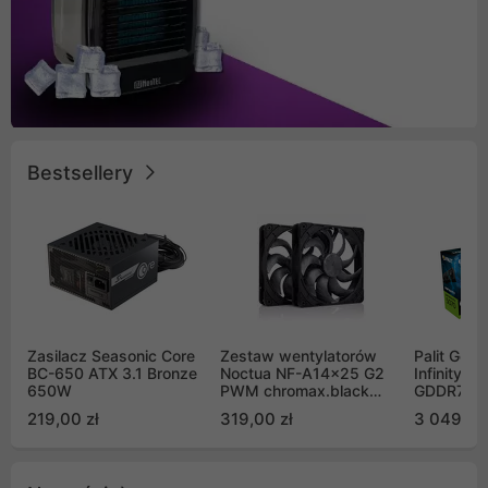
Bestsellery
Zasilacz Seasonic Core
Zestaw wentylatorów
Palit GeF
BC-650 ATX 3.1 Bronze
Noctua NF-A14x25 G2
Infinity 3
650W
PWM chromax.black
GDDR7 DL
Sx2-PP Sterrox 140mm
(NE75070
219,00 zł
319,00 zł
3 049,00
Push Pull (2szt)
GB2050S