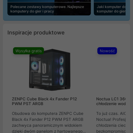
Polecane zestawy komputerowe. Najlepsze
Jaki komputer do 30
komputery do gier i pracy
komputer do gier | 
Inspiracje produktowe
Wysyłka gratis
Nowość
ZENPC Cube Black 4x Fander P12
Noctua LC1 360mm
PWM PST ARGB
chłodzenie wodne 
Obudowa do komputera ZENPC Cube
To już czas. AIO w
Black 4x Fander P12 PWM PST ARGB
Noctua! Profesjon
zachwyca panoramicznym widokiem
chłodzenia cieczą 
dzięki dwóm panelom z hartowanego
bezkompromisowe 