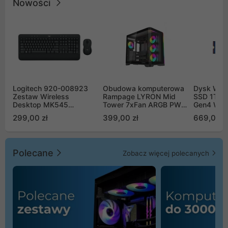
Nowości
Logitech 920-008923
Obudowa komputerowa
Dysk WD 
Zestaw Wireless
Rampage LYRON Mid
SSD 1TB 
Desktop MK545
Tower 7xFan ARGB PWM
Gen4 WD
Advanced
czarna
00CPE0
299,00 zł
399,00 zł
669,00 z
Polecane
Zobacz więcej polecanych