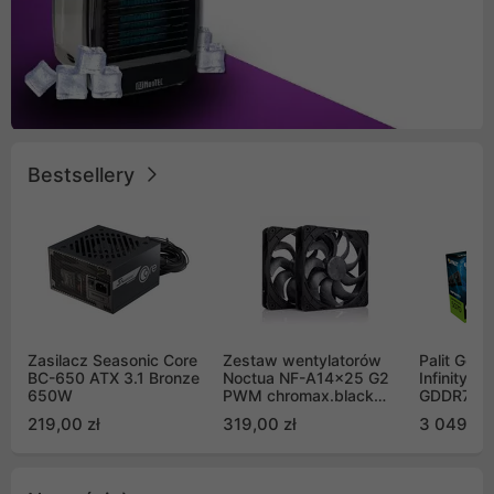
Bestsellery
Zasilacz Seasonic Core
Zestaw wentylatorów
Palit GeF
BC-650 ATX 3.1 Bronze
Noctua NF-A14x25 G2
Infinity 3
650W
PWM chromax.black
GDDR7 DL
Sx2-PP Sterrox 140mm
(NE75070
219,00 zł
319,00 zł
3 049,00
Push Pull (2szt)
GB2050S