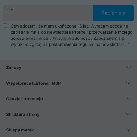
danych osobowych. Dlatego zakup notebooka albo laptopa w
Email
ProLine to czysta przyjemność i pełne bezpieczeństwo.
Zapisz się
Zaopatrzysz się u nas w akcesoria i części komputerowe
takie jak procesory, karty graficzne, płyty główne, pamięci,
Oświadczam, że mam ukończone 16 lat. Wyrażam zgodę na
dyski SSD, M.2 oraz HDD. Nasi pracownicy pomogą Ci wybrać
zapisanie mnie do Newslettera Proline i przetwarzanie mojego
najlepszy zasilacz komputerowy oraz obudowę do komputera.
adresu e-mail w celu wysyłki wiadomości. Zapoznałem się i
Poza komputerami mamy również najlepsze na rynku
wyrażam zgodę na postanowienia
regulaminu newslettera
.
Smartfony takich producentów jak Xiaomi, Apple, Samsung i
Huawei. Jeżeli chcesz, aby Twój komputer pracował cicho,
posiadamy szeroką gamę chłodzenia procesora, oraz ciche
wentylatory. Na koniec mając już to wszystko, możesz
Zakupy
wybrać idealny fotel gamingowy.
Współpraca hurtowa i MŚP
Okazja i promocja
Struktura strony
Sklepy marek