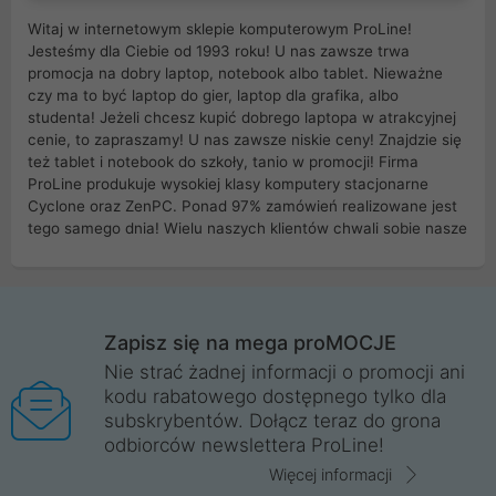
Witaj w internetowym sklepie komputerowym ProLine!
Jesteśmy dla Ciebie od 1993 roku! U nas zawsze trwa
promocja na dobry laptop, notebook albo tablet. Nieważne
czy ma to być laptop do gier, laptop dla grafika, albo
studenta! Jeżeli chcesz kupić dobrego laptopa w atrakcyjnej
cenie, to zapraszamy! U nas zawsze niskie ceny! Znajdzie się
też tablet i notebook do szkoły, tanio w promocji! Firma
ProLine produkuje wysokiej klasy komputery stacjonarne
Cyclone oraz ZenPC. Ponad 97% zamówień realizowane jest
tego samego dnia! Wielu naszych klientów chwali sobie nasze
myszki dla graczy i klawiatury mechaniczne. Posiadamy sieć
sklepów komputerowych na terenie kraju. W większości z
nich możesz odebrać zamówienie bez kosztów transportu.
Posiadamy sklep komputerowy w miastach takich jak
Wrocław, Poznań, Legnica, Katowice, Gliwice, Kalisz, Bytom,
Zapisz się na mega proMOCJE
Trzebnica, Opole. Szybka i profesjonalna obsługa!
Nie strać żadnej informacji o promocji ani
kodu rabatowego dostępnego tylko dla
ProLine to polska firma ze 100% polskim kapitałem. Działamy
subskrybentów. Dołącz teraz do grona
legalnie i płacimy podatki w naszym kraju! Posiadamy siedzibę
odbiorców newslettera ProLine!
główną w Mirkowie oraz salony na terenie kraju. Cała
komunikacja ze sklepem komputerowym ProLine jest
Więcej informacji
szyfrowana za pomocą technologii SSL. Nie sprzedajemy