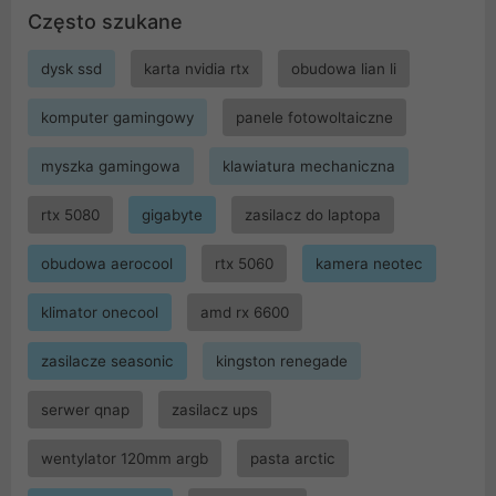
Często szukane
dysk ssd
karta nvidia rtx
obudowa lian li
komputer gamingowy
panele fotowoltaiczne
myszka gamingowa
klawiatura mechaniczna
rtx 5080
gigabyte
zasilacz do laptopa
obudowa aerocool
rtx 5060
kamera neotec
klimator onecool
amd rx 6600
zasilacze seasonic
kingston renegade
serwer qnap
zasilacz ups
wentylator 120mm argb
pasta arctic