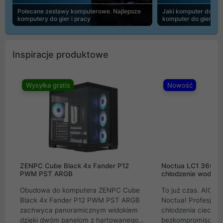
Polecane zestawy komputerowe. Najlepsze
Jaki komputer do 30
komputery do gier i pracy
komputer do gier | 
Inspiracje produktowe
Wysyłka gratis
Nowość
ZENPC Cube Black 4x Fander P12
Noctua LC1 360mm
PWM PST ARGB
chłodzenie wodne 
Obudowa do komputera ZENPC Cube
To już czas. AIO w
Black 4x Fander P12 PWM PST ARGB
Noctua! Profesjon
zachwyca panoramicznym widokiem
chłodzenia cieczą 
dzięki dwóm panelom z hartowanego
bezkompromisowe 