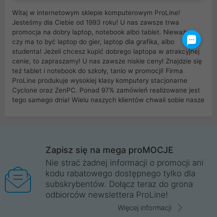
Witaj w internetowym sklepie komputerowym ProLine!
Jesteśmy dla Ciebie od 1993 roku! U nas zawsze trwa
promocja na dobry laptop, notebook albo tablet. Nieważne
czy ma to być laptop do gier, laptop dla grafika, albo
studenta! Jeżeli chcesz kupić dobrego laptopa w atrakcyjnej
cenie, to zapraszamy! U nas zawsze niskie ceny! Znajdzie się
też tablet i notebook do szkoły, tanio w promocji! Firma
ProLine produkuje wysokiej klasy komputery stacjonarne
Cyclone oraz ZenPC. Ponad 97% zamówień realizowane jest
tego samego dnia! Wielu naszych klientów chwali sobie nasze
myszki dla graczy i klawiatury mechaniczne. Posiadamy sieć
sklepów komputerowych na terenie kraju. W większości z
nich możesz odebrać zamówienie bez kosztów transportu.
Posiadamy sklep komputerowy w miastach takich jak
Wrocław, Poznań, Legnica, Katowice, Gliwice, Kalisz, Bytom,
Zapisz się na mega proMOCJE
Trzebnica, Opole. Szybka i profesjonalna obsługa!
Nie strać żadnej informacji o promocji ani
kodu rabatowego dostępnego tylko dla
ProLine to polska firma ze 100% polskim kapitałem. Działamy
subskrybentów. Dołącz teraz do grona
legalnie i płacimy podatki w naszym kraju! Posiadamy siedzibę
odbiorców newslettera ProLine!
główną w Mirkowie oraz salony na terenie kraju. Cała
komunikacja ze sklepem komputerowym ProLine jest
Więcej informacji
szyfrowana za pomocą technologii SSL. Nie sprzedajemy