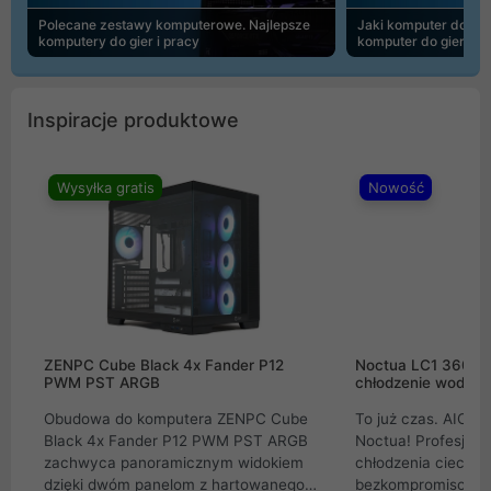
Polecane zestawy komputerowe. Najlepsze
Jaki komputer do 30
komputery do gier i pracy
komputer do gier | 
Inspiracje produktowe
Wysyłka gratis
Nowość
ZENPC Cube Black 4x Fander P12
Noctua LC1 360mm
PWM PST ARGB
chłodzenie wodne 
Obudowa do komputera ZENPC Cube
To już czas. AIO w
Black 4x Fander P12 PWM PST ARGB
Noctua! Profesjon
zachwyca panoramicznym widokiem
chłodzenia cieczą 
dzięki dwóm panelom z hartowanego
bezkompromisowe 