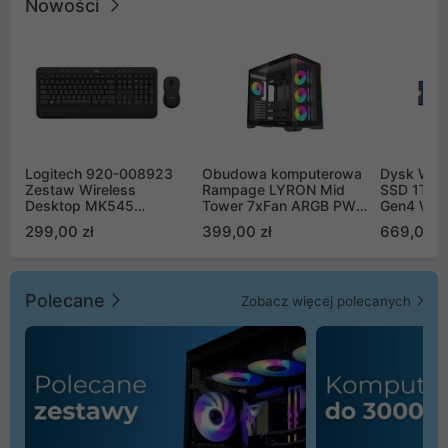
Nowości
Logitech 920-008923
Obudowa komputerowa
Dysk WD 
Zestaw Wireless
Rampage LYRON Mid
SSD 1TB 
Desktop MK545
Tower 7xFan ARGB PWM
Gen4 WD
Advanced
czarna
00CPE0
299,00 zł
399,00 zł
669,00 z
Polecane
Zobacz więcej polecanych