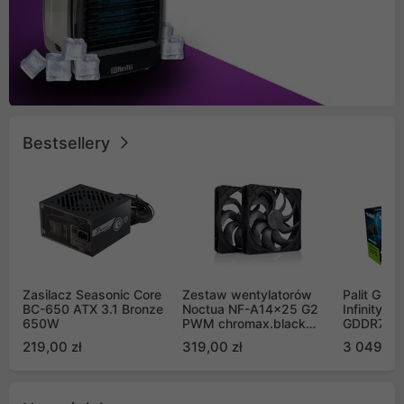
Bestsellery
Zasilacz Seasonic Core
Zestaw wentylatorów
Palit GeF
BC-650 ATX 3.1 Bronze
Noctua NF-A14x25 G2
Infinity 3
650W
PWM chromax.black
GDDR7 DL
Sx2-PP Sterrox 140mm
(NE75070
219,00 zł
319,00 zł
3 049,00
Push Pull (2szt)
GB2050S