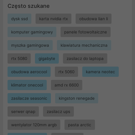
Często szukane
dysk ssd
karta nvidia rtx
obudowa lian li
komputer gamingowy
panele fotowoltaiczne
myszka gamingowa
klawiatura mechaniczna
rtx 5080
gigabyte
zasilacz do laptopa
obudowa aerocool
rtx 5060
kamera neotec
klimator onecool
amd rx 6600
zasilacze seasonic
kingston renegade
serwer qnap
zasilacz ups
wentylator 120mm argb
pasta arctic