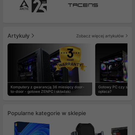
Artykuły
Zobacz więcej artykułów
Komputery z gwarancją 36 miesięcy door-
Gotowy PC czy skład
to-door - gotowe ZENPC i składaki
opłaca?
Popularne kategorie w sklepie