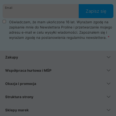
danych osobowych. Dlatego zakup notebooka albo laptopa w
Email
ProLine to czysta przyjemność i pełne bezpieczeństwo.
Zapisz się
Zaopatrzysz się u nas w akcesoria i części komputerowe
takie jak procesory, karty graficzne, płyty główne, pamięci,
Oświadczam, że mam ukończone 16 lat. Wyrażam zgodę na
dyski SSD, M.2 oraz HDD. Nasi pracownicy pomogą Ci wybrać
zapisanie mnie do Newslettera Proline i przetwarzanie mojego
najlepszy zasilacz komputerowy oraz obudowę do komputera.
adresu e-mail w celu wysyłki wiadomości. Zapoznałem się i
Poza komputerami mamy również najlepsze na rynku
wyrażam zgodę na postanowienia
regulaminu newslettera
.
Smartfony takich producentów jak Xiaomi, Apple, Samsung i
Huawei. Jeżeli chcesz, aby Twój komputer pracował cicho,
posiadamy szeroką gamę chłodzenia procesora, oraz ciche
wentylatory. Na koniec mając już to wszystko, możesz
Zakupy
wybrać idealny fotel gamingowy.
Współpraca hurtowa i MŚP
Okazja i promocja
Struktura strony
Sklepy marek