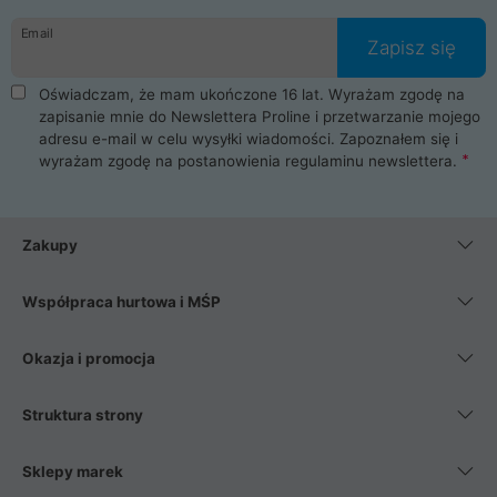
danych osobowych. Dlatego zakup notebooka albo laptopa w
Email
ProLine to czysta przyjemność i pełne bezpieczeństwo.
Zapisz się
Zaopatrzysz się u nas w akcesoria i części komputerowe
takie jak procesory, karty graficzne, płyty główne, pamięci,
Oświadczam, że mam ukończone 16 lat. Wyrażam zgodę na
dyski SSD, M.2 oraz HDD. Nasi pracownicy pomogą Ci wybrać
zapisanie mnie do Newslettera Proline i przetwarzanie mojego
najlepszy zasilacz komputerowy oraz obudowę do komputera.
adresu e-mail w celu wysyłki wiadomości. Zapoznałem się i
Poza komputerami mamy również najlepsze na rynku
wyrażam zgodę na postanowienia
regulaminu newslettera
.
Smartfony takich producentów jak Xiaomi, Apple, Samsung i
Huawei. Jeżeli chcesz, aby Twój komputer pracował cicho,
posiadamy szeroką gamę chłodzenia procesora, oraz ciche
wentylatory. Na koniec mając już to wszystko, możesz
Zakupy
wybrać idealny fotel gamingowy.
Współpraca hurtowa i MŚP
Okazja i promocja
Struktura strony
Sklepy marek