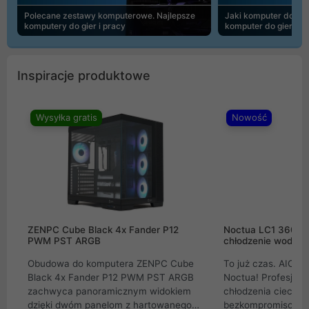
Polecane zestawy komputerowe. Najlepsze
Jaki komputer do 30
komputery do gier i pracy
komputer do gier | 
Inspiracje produktowe
Wysyłka gratis
Nowość
ZENPC Cube Black 4x Fander P12
Noctua LC1 360mm
PWM PST ARGB
chłodzenie wodne 
Obudowa do komputera ZENPC Cube
To już czas. AIO w
Black 4x Fander P12 PWM PST ARGB
Noctua! Profesjon
zachwyca panoramicznym widokiem
chłodzenia cieczą 
dzięki dwóm panelom z hartowanego
bezkompromisowe 