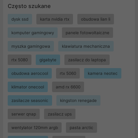
Często szukane
dysk ssd
karta nvidia rtx
obudowa lian li
komputer gamingowy
panele fotowoltaiczne
myszka gamingowa
klawiatura mechaniczna
rtx 5080
gigabyte
zasilacz do laptopa
obudowa aerocool
rtx 5060
kamera neotec
klimator onecool
amd rx 6600
zasilacze seasonic
kingston renegade
serwer qnap
zasilacz ups
wentylator 120mm argb
pasta arctic