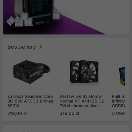
Bestsellery
Zasilacz Seasonic Core
Zestaw wentylatorów
Palit GeF
BC-650 ATX 3.1 Bronze
Noctua NF-A14x25 G2
Infinity 3
650W
PWM chromax.black
GDDR7 DL
Sx2-PP Sterrox 140mm
(NE75070
219,00 zł
319,00 zł
3 099,00
Push Pull (2szt)
GB2050S