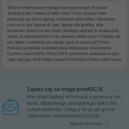
Witaj w internetowym sklepie komputerowym ProLine!
Jesteśmy dla Ciebie od 1993 roku! U nas zawsze trwa
promocja na dobry laptop, notebook albo tablet. Nieważne
czy ma to być laptop do gier, laptop dla grafika, albo
studenta! Jeżeli chcesz kupić dobrego laptopa w atrakcyjnej
cenie, to zapraszamy! U nas zawsze niskie ceny! Znajdzie się
też tablet i notebook do szkoły, tanio w promocji! Firma
ProLine produkuje wysokiej klasy komputery stacjonarne
Cyclone oraz ZenPC. Ponad 97% zamówień realizowane jest
tego samego dnia! Wielu naszych klientów chwali sobie nasze
myszki dla graczy i klawiatury mechaniczne. Posiadamy sieć
sklepów komputerowych na terenie kraju. W większości z
nich możesz odebrać zamówienie bez kosztów transportu.
Posiadamy sklep komputerowy w miastach takich jak
Wrocław, Poznań, Legnica, Katowice, Gliwice, Kalisz, Bytom,
Zapisz się na mega proMOCJE
Trzebnica, Opole. Szybka i profesjonalna obsługa!
Nie strać żadnej informacji o promocji ani
kodu rabatowego dostępnego tylko dla
ProLine to polska firma ze 100% polskim kapitałem. Działamy
subskrybentów. Dołącz teraz do grona
legalnie i płacimy podatki w naszym kraju! Posiadamy siedzibę
odbiorców newslettera ProLine!
główną w Mirkowie oraz salony na terenie kraju. Cała
komunikacja ze sklepem komputerowym ProLine jest
Więcej informacji
szyfrowana za pomocą technologii SSL. Nie sprzedajemy