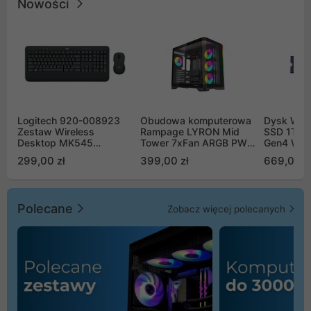
Nowości
Logitech 920-008923
Obudowa komputerowa
Dysk WD 
Zestaw Wireless
Rampage LYRON Mid
SSD 1TB 
Desktop MK545
Tower 7xFan ARGB PWM
Gen4 WD
Advanced
czarna
00CPE0
299,00 zł
399,00 zł
669,00 z
Polecane
Zobacz więcej polecanych