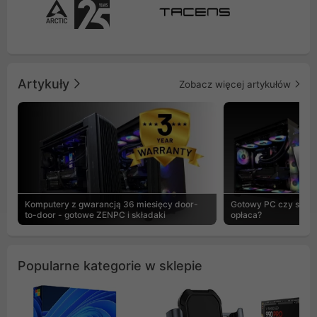
Artykuły
Zobacz więcej artykułów
Komputery z gwarancją 36 miesięcy door-
Gotowy PC czy skład
to-door - gotowe ZENPC i składaki
opłaca?
Popularne kategorie w sklepie