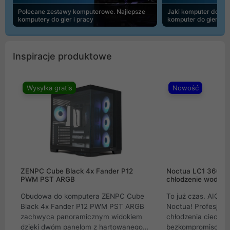
Polecane zestawy komputerowe. Najlepsze
Jaki komputer do 30
komputery do gier i pracy
komputer do gier | 
Inspiracje produktowe
Wysyłka gratis
Nowość
ZENPC Cube Black 4x Fander P12
Noctua LC1 360mm
PWM PST ARGB
chłodzenie wodne 
Obudowa do komputera ZENPC Cube
To już czas. AIO w
Black 4x Fander P12 PWM PST ARGB
Noctua! Profesjon
zachwyca panoramicznym widokiem
chłodzenia cieczą 
dzięki dwóm panelom z hartowanego
bezkompromisowe 