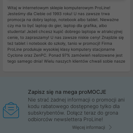
Witaj w internetowym sklepie komputerowym ProLine!
Jesteśmy dla Ciebie od 1993 roku! U nas zawsze trwa
promocja na dobry laptop, notebook albo tablet. Nieważne
czy ma to być laptop do gier, laptop dla grafika, albo
studenta! Jeżeli chcesz kupić dobrego laptopa w atrakcyjnej
cenie, to zapraszamy! U nas zawsze niskie ceny! Znajdzie się
też tablet i notebook do szkoły, tanio w promocji! Firma
ProLine produkuje wysokiej klasy komputery stacjonarne
Cyclone oraz ZenPC. Ponad 97% zamówień realizowane jest
tego samego dnia! Wielu naszych klientów chwali sobie nasze
myszki dla graczy i klawiatury mechaniczne. Posiadamy sieć
sklepów komputerowych na terenie kraju. W większości z
nich możesz odebrać zamówienie bez kosztów transportu.
Posiadamy sklep komputerowy w miastach takich jak
Wrocław, Poznań, Legnica, Katowice, Gliwice, Kalisz, Bytom,
Zapisz się na mega proMOCJE
Trzebnica, Opole. Szybka i profesjonalna obsługa!
Nie strać żadnej informacji o promocji ani
kodu rabatowego dostępnego tylko dla
ProLine to polska firma ze 100% polskim kapitałem. Działamy
subskrybentów. Dołącz teraz do grona
legalnie i płacimy podatki w naszym kraju! Posiadamy siedzibę
odbiorców newslettera ProLine!
główną w Mirkowie oraz salony na terenie kraju. Cała
komunikacja ze sklepem komputerowym ProLine jest
Więcej informacji
szyfrowana za pomocą technologii SSL. Nie sprzedajemy