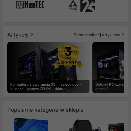
Artykuły
Zobacz więcej artykułów
Komputery z gwarancją 36 miesięcy door-
Gotowy PC czy skład
to-door - gotowe ZENPC i składaki
opłaca?
Popularne kategorie w sklepie