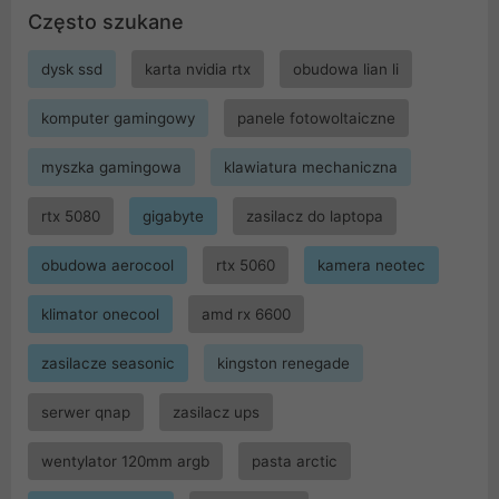
Często szukane
dysk ssd
karta nvidia rtx
obudowa lian li
komputer gamingowy
panele fotowoltaiczne
myszka gamingowa
klawiatura mechaniczna
rtx 5080
gigabyte
zasilacz do laptopa
obudowa aerocool
rtx 5060
kamera neotec
klimator onecool
amd rx 6600
zasilacze seasonic
kingston renegade
serwer qnap
zasilacz ups
wentylator 120mm argb
pasta arctic