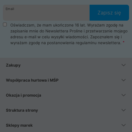
danych osobowych. Dlatego zakup notebooka albo laptopa w
Email
ProLine to czysta przyjemność i pełne bezpieczeństwo.
Zapisz się
Zaopatrzysz się u nas w akcesoria i części komputerowe
takie jak procesory, karty graficzne, płyty główne, pamięci,
Oświadczam, że mam ukończone 16 lat. Wyrażam zgodę na
dyski SSD, M.2 oraz HDD. Nasi pracownicy pomogą Ci wybrać
zapisanie mnie do Newslettera Proline i przetwarzanie mojego
najlepszy zasilacz komputerowy oraz obudowę do komputera.
adresu e-mail w celu wysyłki wiadomości. Zapoznałem się i
Poza komputerami mamy również najlepsze na rynku
wyrażam zgodę na postanowienia
regulaminu newslettera
.
Smartfony takich producentów jak Xiaomi, Apple, Samsung i
Huawei. Jeżeli chcesz, aby Twój komputer pracował cicho,
posiadamy szeroką gamę chłodzenia procesora, oraz ciche
wentylatory. Na koniec mając już to wszystko, możesz
Zakupy
wybrać idealny fotel gamingowy.
Współpraca hurtowa i MŚP
Okazja i promocja
Struktura strony
Sklepy marek