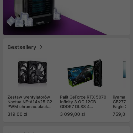
Bestsellery
Zestaw wentylatorów
Palit GeForce RTX 5070
iiyama G-
Noctua NF-A14x25 G2
Infinity 3 OC 12GB
GB2771QS
PWM chromax.black
GDDR7 DLSS 4
Eagle 27"
Sx2-PP Sterrox 140mm
(NE75070S19K9-
200Hz
319,00 zł
3 099,00 zł
759,00 zł
Push Pull (2szt)
GB2050S)