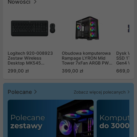
Nowości
Logitech 920-008923
Obudowa komputerowa
Dysk WD 
Zestaw Wireless
Rampage LYRON Mid
SSD 1TB 
Desktop MK545
Tower 7xFan ARGB PWM
Gen4 WD
Advanced
czarna
00CPE0
299,00 zł
399,00 zł
669,00 z
Polecane
Zobacz więcej polecanych