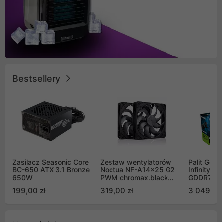
Bestsellery
Zasilacz Seasonic Core
Zestaw wentylatorów
Palit GeF
BC-650 ATX 3.1 Bronze
Noctua NF-A14x25 G2
Infinity 3
650W
PWM chromax.black
GDDR7 DL
Sx2-PP Sterrox 140mm
(NE75070
199,00 zł
319,00 zł
3 049,00
Push Pull (2szt)
GB2050S