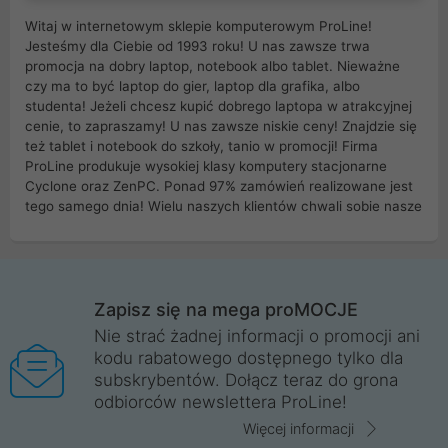
Witaj w internetowym sklepie komputerowym ProLine!
Jesteśmy dla Ciebie od 1993 roku! U nas zawsze trwa
promocja na dobry laptop, notebook albo tablet. Nieważne
czy ma to być laptop do gier, laptop dla grafika, albo
studenta! Jeżeli chcesz kupić dobrego laptopa w atrakcyjnej
cenie, to zapraszamy! U nas zawsze niskie ceny! Znajdzie się
też tablet i notebook do szkoły, tanio w promocji! Firma
ProLine produkuje wysokiej klasy komputery stacjonarne
Cyclone oraz ZenPC. Ponad 97% zamówień realizowane jest
tego samego dnia! Wielu naszych klientów chwali sobie nasze
myszki dla graczy i klawiatury mechaniczne. Posiadamy sieć
sklepów komputerowych na terenie kraju. W większości z
nich możesz odebrać zamówienie bez kosztów transportu.
Posiadamy sklep komputerowy w miastach takich jak
Wrocław, Poznań, Legnica, Katowice, Gliwice, Kalisz, Bytom,
Zapisz się na mega proMOCJE
Trzebnica, Opole. Szybka i profesjonalna obsługa!
Nie strać żadnej informacji o promocji ani
kodu rabatowego dostępnego tylko dla
ProLine to polska firma ze 100% polskim kapitałem. Działamy
subskrybentów. Dołącz teraz do grona
legalnie i płacimy podatki w naszym kraju! Posiadamy siedzibę
odbiorców newslettera ProLine!
główną w Mirkowie oraz salony na terenie kraju. Cała
komunikacja ze sklepem komputerowym ProLine jest
Więcej informacji
szyfrowana za pomocą technologii SSL. Nie sprzedajemy