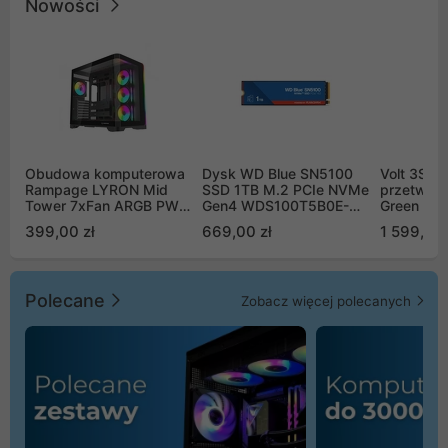
Nowości
Obudowa komputerowa
Dysk WD Blue SN5100
Volt 3SR
Rampage LYRON Mid
SSD 1TB M.2 PCIe NVMe
przetworn
Tower 7xFan ARGB PWM
Gen4 WDS100T5B0E-
Green Boo
czarna
00CPE0
Sinus Byp
399,00 zł
669,00 zł
1 599,00 
Polecane
Zobacz więcej polecanych