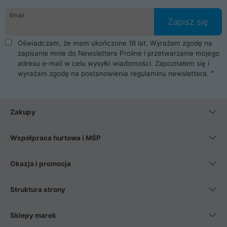
danych osobowych. Dlatego zakup notebooka albo laptopa w
Email
ProLine to czysta przyjemność i pełne bezpieczeństwo.
Zapisz się
Zaopatrzysz się u nas w akcesoria i części komputerowe
takie jak procesory, karty graficzne, płyty główne, pamięci,
Oświadczam, że mam ukończone 16 lat. Wyrażam zgodę na
dyski SSD, M.2 oraz HDD. Nasi pracownicy pomogą Ci wybrać
zapisanie mnie do Newslettera Proline i przetwarzanie mojego
najlepszy zasilacz komputerowy oraz obudowę do komputera.
adresu e-mail w celu wysyłki wiadomości. Zapoznałem się i
Poza komputerami mamy również najlepsze na rynku
wyrażam zgodę na postanowienia
regulaminu newslettera
.
Smartfony takich producentów jak Xiaomi, Apple, Samsung i
Huawei. Jeżeli chcesz, aby Twój komputer pracował cicho,
posiadamy szeroką gamę chłodzenia procesora, oraz ciche
wentylatory. Na koniec mając już to wszystko, możesz
Zakupy
wybrać idealny fotel gamingowy.
Współpraca hurtowa i MŚP
Okazja i promocja
Struktura strony
Sklepy marek