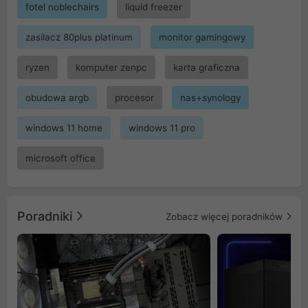
fotel noblechairs
liquid freezer
zasilacz 80plus platinum
monitor gamingowy
ryzen
komputer zenpc
karta graficzna
obudowa argb
procesor
nas+synology
windows 11 home
windows 11 pro
microsoft office
Poradniki
Zobacz więcej poradników