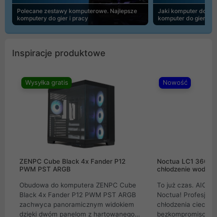
Polecane zestawy komputerowe. Najlepsze
Jaki komputer do 30
komputery do gier i pracy
komputer do gier | 
Inspiracje produktowe
Wysyłka gratis
Nowość
ZENPC Cube Black 4x Fander P12
Noctua LC1 360mm
PWM PST ARGB
chłodzenie wodne 
Obudowa do komputera ZENPC Cube
To już czas. AIO w
Black 4x Fander P12 PWM PST ARGB
Noctua! Profesjon
zachwyca panoramicznym widokiem
chłodzenia cieczą 
dzięki dwóm panelom z hartowanego
bezkompromisowe 