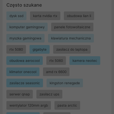
Często szukane
dysk ssd
karta nvidia rtx
obudowa lian li
komputer gamingowy
panele fotowoltaiczne
myszka gamingowa
klawiatura mechaniczna
rtx 5080
gigabyte
zasilacz do laptopa
obudowa aerocool
rtx 5060
kamera neotec
klimator onecool
amd rx 6600
zasilacze seasonic
kingston renegade
serwer qnap
zasilacz ups
wentylator 120mm argb
pasta arctic