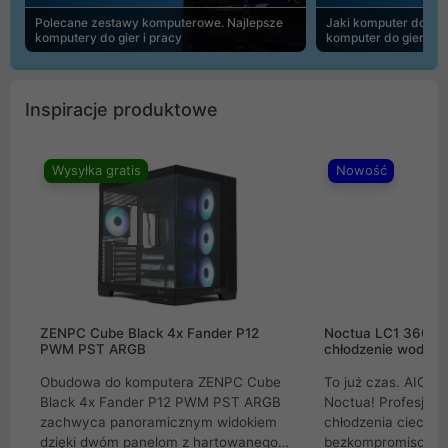
Polecane zestawy komputerowe. Najlepsze
Jaki komputer do 30
komputery do gier i pracy
komputer do gier | 
Inspiracje produktowe
Wysyłka gratis
Nowość
ZENPC Cube Black 4x Fander P12
Noctua LC1 360mm
PWM PST ARGB
chłodzenie wodne 
Obudowa do komputera ZENPC Cube
To już czas. AIO w
Black 4x Fander P12 PWM PST ARGB
Noctua! Profesjon
zachwyca panoramicznym widokiem
chłodzenia cieczą 
dzięki dwóm panelom z hartowanego
bezkompromisowe 