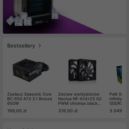
Bestsellery
Zasilacz Seasonic Core
Zestaw wentylatorów
Palit GeF
BC-650 ATX 3.1 Bronze
Noctua NF-A14x25 G2
Infinity 3
650W
PWM chromax.black
GDDR7 DL
Sx2-PP Sterrox 140mm
(NE75070
199,00 zł
319,00 zł
3 049,00
Push Pull (2szt)
GB2050S