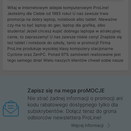
Witaj w internetowym sklepie komputerowym ProLine!
Jesteśmy dla Ciebie od 1993 roku! U nas zawsze trwa
promocja na dobry laptop, notebook albo tablet. Nieważne
czy ma to być laptop do gier, laptop dla grafika, albo
studenta! Jeżeli chcesz kupić dobrego laptopa w atrakcyjnej
cenie, to zapraszamy! U nas zawsze niskie ceny! Znajdzie się
też tablet i notebook do szkoły, tanio w promocji! Firma
ProLine produkuje wysokiej klasy komputery stacjonarne
Cyclone oraz ZenPC. Ponad 97% zamówień realizowane jest
tego samego dnia! Wielu naszych klientów chwali sobie nasze
myszki dla graczy i klawiatury mechaniczne. Posiadamy sieć
sklepów komputerowych na terenie kraju. W większości z
nich możesz odebrać zamówienie bez kosztów transportu.
Posiadamy sklep komputerowy w miastach takich jak
Wrocław, Poznań, Legnica, Katowice, Gliwice, Kalisz, Bytom,
Zapisz się na mega proMOCJE
Trzebnica, Opole. Szybka i profesjonalna obsługa!
Nie strać żadnej informacji o promocji ani
kodu rabatowego dostępnego tylko dla
ProLine to polska firma ze 100% polskim kapitałem. Działamy
subskrybentów. Dołącz teraz do grona
legalnie i płacimy podatki w naszym kraju! Posiadamy siedzibę
odbiorców newslettera ProLine!
główną w Mirkowie oraz salony na terenie kraju. Cała
komunikacja ze sklepem komputerowym ProLine jest
Więcej informacji
szyfrowana za pomocą technologii SSL. Nie sprzedajemy