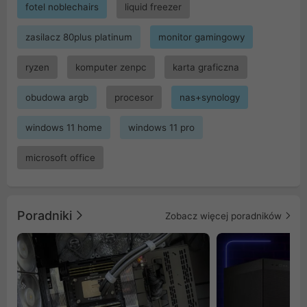
fotel noblechairs
liquid freezer
zasilacz 80plus platinum
monitor gamingowy
ryzen
komputer zenpc
karta graficzna
obudowa argb
procesor
nas+synology
windows 11 home
windows 11 pro
microsoft office
Poradniki
Zobacz więcej poradników