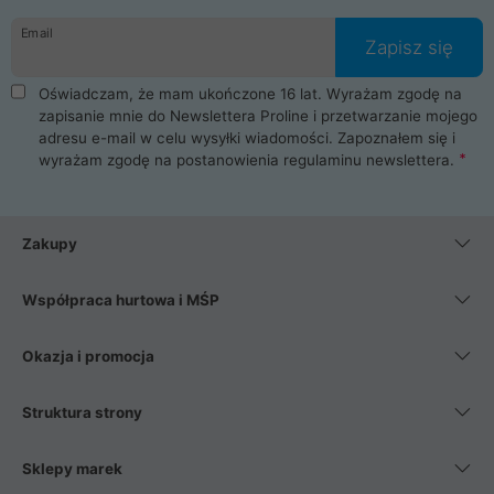
danych osobowych. Dlatego zakup notebooka albo laptopa w
Email
ProLine to czysta przyjemność i pełne bezpieczeństwo.
Zapisz się
Zaopatrzysz się u nas w akcesoria i części komputerowe
takie jak procesory, karty graficzne, płyty główne, pamięci,
Oświadczam, że mam ukończone 16 lat. Wyrażam zgodę na
dyski SSD, M.2 oraz HDD. Nasi pracownicy pomogą Ci wybrać
zapisanie mnie do Newslettera Proline i przetwarzanie mojego
najlepszy zasilacz komputerowy oraz obudowę do komputera.
adresu e-mail w celu wysyłki wiadomości. Zapoznałem się i
Poza komputerami mamy również najlepsze na rynku
wyrażam zgodę na postanowienia
regulaminu newslettera
.
Smartfony takich producentów jak Xiaomi, Apple, Samsung i
Huawei. Jeżeli chcesz, aby Twój komputer pracował cicho,
posiadamy szeroką gamę chłodzenia procesora, oraz ciche
wentylatory. Na koniec mając już to wszystko, możesz
Zakupy
wybrać idealny fotel gamingowy.
Współpraca hurtowa i MŚP
Okazja i promocja
Struktura strony
Sklepy marek