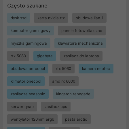
Często szukane
dysk ssd
karta nvidia rtx
obudowa lian li
komputer gamingowy
panele fotowoltaiczne
myszka gamingowa
klawiatura mechaniczna
rtx 5080
gigabyte
zasilacz do laptopa
obudowa aerocool
rtx 5060
kamera neotec
klimator onecool
amd rx 6600
zasilacze seasonic
kingston renegade
serwer qnap
zasilacz ups
wentylator 120mm argb
pasta arctic