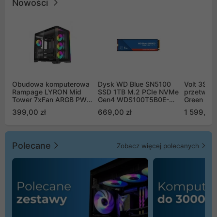
Nowości
Obudowa komputerowa
Dysk WD Blue SN5100
Volt 3SR
Rampage LYRON Mid
SSD 1TB M.2 PCIe NVMe
przetworn
Tower 7xFan ARGB PWM
Gen4 WDS100T5B0E-
Green Boo
czarna
00CPE0
Sinus Byp
399,00 zł
669,00 zł
1 599,00 
Polecane
Zobacz więcej polecanych