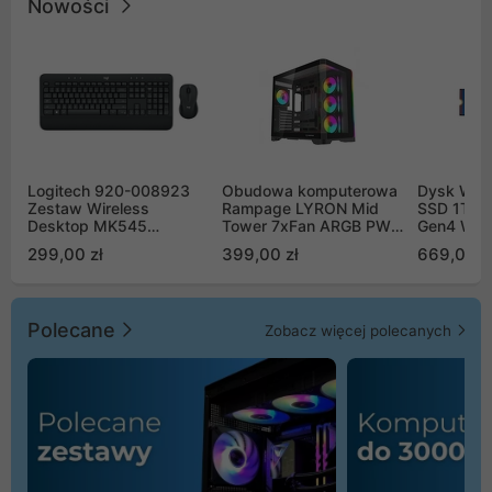
Nowości
Logitech 920-008923
Obudowa komputerowa
Dysk WD 
Zestaw Wireless
Rampage LYRON Mid
SSD 1TB 
Desktop MK545
Tower 7xFan ARGB PWM
Gen4 WD
Advanced
czarna
00CPE0
299,00 zł
399,00 zł
669,00 z
Polecane
Zobacz więcej polecanych