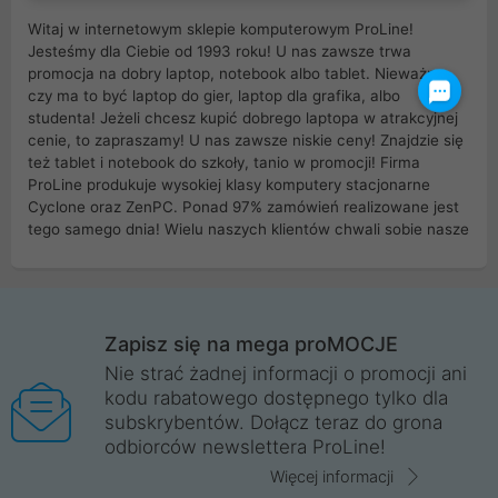
Witaj w internetowym sklepie komputerowym ProLine!
Jesteśmy dla Ciebie od 1993 roku! U nas zawsze trwa
promocja na dobry laptop, notebook albo tablet. Nieważne
czy ma to być laptop do gier, laptop dla grafika, albo
studenta! Jeżeli chcesz kupić dobrego laptopa w atrakcyjnej
cenie, to zapraszamy! U nas zawsze niskie ceny! Znajdzie się
też tablet i notebook do szkoły, tanio w promocji! Firma
ProLine produkuje wysokiej klasy komputery stacjonarne
Cyclone oraz ZenPC. Ponad 97% zamówień realizowane jest
tego samego dnia! Wielu naszych klientów chwali sobie nasze
myszki dla graczy i klawiatury mechaniczne. Posiadamy sieć
sklepów komputerowych na terenie kraju. W większości z
nich możesz odebrać zamówienie bez kosztów transportu.
Posiadamy sklep komputerowy w miastach takich jak
Wrocław, Poznań, Legnica, Katowice, Gliwice, Kalisz, Bytom,
Zapisz się na mega proMOCJE
Trzebnica, Opole. Szybka i profesjonalna obsługa!
Nie strać żadnej informacji o promocji ani
kodu rabatowego dostępnego tylko dla
ProLine to polska firma ze 100% polskim kapitałem. Działamy
subskrybentów. Dołącz teraz do grona
legalnie i płacimy podatki w naszym kraju! Posiadamy siedzibę
odbiorców newslettera ProLine!
główną w Mirkowie oraz salony na terenie kraju. Cała
komunikacja ze sklepem komputerowym ProLine jest
Więcej informacji
szyfrowana za pomocą technologii SSL. Nie sprzedajemy