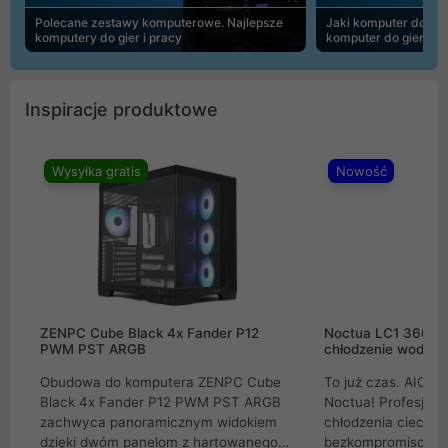
Polecane zestawy komputerowe. Najlepsze
Jaki komputer do 30
komputery do gier i pracy
komputer do gier | 
Inspiracje produktowe
Wysyłka gratis
Nowość
ZENPC Cube Black 4x Fander P12
Noctua LC1 360mm
PWM PST ARGB
chłodzenie wodne 
Obudowa do komputera ZENPC Cube
To już czas. AIO w
Black 4x Fander P12 PWM PST ARGB
Noctua! Profesjon
zachwyca panoramicznym widokiem
chłodzenia cieczą 
dzięki dwóm panelom z hartowanego
bezkompromisowe 