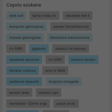
Często szukane
dysk ssd
karta nvidia rtx
obudowa lian li
komputer gamingowy
panele fotowoltaiczne
myszka gamingowa
klawiatura mechaniczna
rtx 5080
gigabyte
zasilacz do laptopa
obudowa aerocool
rtx 5060
kamera neotec
klimator onecool
amd rx 6600
zasilacze seasonic
kingston renegade
serwer qnap
zasilacz ups
wentylator 120mm argb
pasta arctic