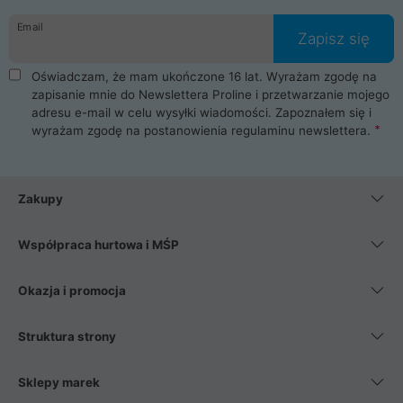
danych osobowych. Dlatego zakup notebooka albo laptopa w
Email
ProLine to czysta przyjemność i pełne bezpieczeństwo.
Zapisz się
Zaopatrzysz się u nas w akcesoria i części komputerowe
takie jak procesory, karty graficzne, płyty główne, pamięci,
Oświadczam, że mam ukończone 16 lat. Wyrażam zgodę na
dyski SSD, M.2 oraz HDD. Nasi pracownicy pomogą Ci wybrać
zapisanie mnie do Newslettera Proline i przetwarzanie mojego
najlepszy zasilacz komputerowy oraz obudowę do komputera.
adresu e-mail w celu wysyłki wiadomości. Zapoznałem się i
Poza komputerami mamy również najlepsze na rynku
wyrażam zgodę na postanowienia
regulaminu newslettera
.
Smartfony takich producentów jak Xiaomi, Apple, Samsung i
Huawei. Jeżeli chcesz, aby Twój komputer pracował cicho,
posiadamy szeroką gamę chłodzenia procesora, oraz ciche
wentylatory. Na koniec mając już to wszystko, możesz
Zakupy
wybrać idealny fotel gamingowy.
Współpraca hurtowa i MŚP
Okazja i promocja
Struktura strony
Sklepy marek