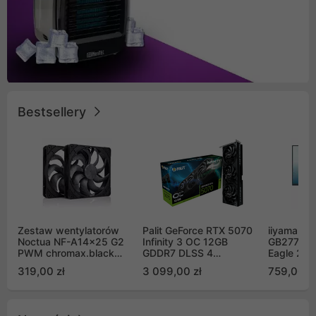
Bestsellery
Zestaw wentylatorów
Palit GeForce RTX 5070
iiyama G-
Noctua NF-A14x25 G2
Infinity 3 OC 12GB
GB2771QS
PWM chromax.black
GDDR7 DLSS 4
Eagle 27"
Sx2-PP Sterrox 140mm
(NE75070S19K9-
200Hz
319,00 zł
3 099,00 zł
759,00 zł
Push Pull (2szt)
GB2050S)