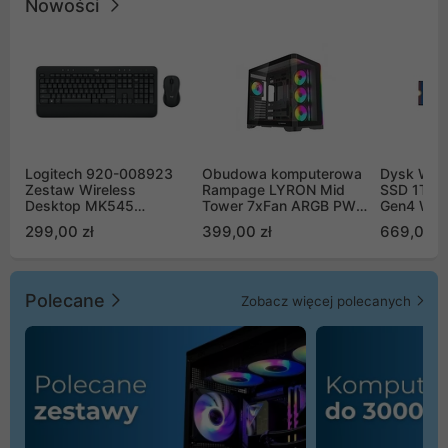
Nowości
Logitech 920-008923
Obudowa komputerowa
Dysk WD 
Zestaw Wireless
Rampage LYRON Mid
SSD 1TB 
Desktop MK545
Tower 7xFan ARGB PWM
Gen4 WD
Advanced
czarna
00CPE0
299,00 zł
399,00 zł
669,00 z
Polecane
Zobacz więcej polecanych