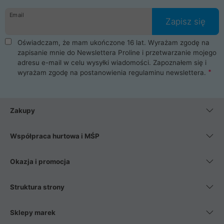
danych osobowych. Dlatego zakup notebooka albo laptopa w
Email
ProLine to czysta przyjemność i pełne bezpieczeństwo.
Zapisz się
Zaopatrzysz się u nas w akcesoria i części komputerowe
takie jak procesory, karty graficzne, płyty główne, pamięci,
Oświadczam, że mam ukończone 16 lat. Wyrażam zgodę na
dyski SSD, M.2 oraz HDD. Nasi pracownicy pomogą Ci wybrać
zapisanie mnie do Newslettera Proline i przetwarzanie mojego
najlepszy zasilacz komputerowy oraz obudowę do komputera.
adresu e-mail w celu wysyłki wiadomości. Zapoznałem się i
Poza komputerami mamy również najlepsze na rynku
wyrażam zgodę na postanowienia
regulaminu newslettera
.
Smartfony takich producentów jak Xiaomi, Apple, Samsung i
Huawei. Jeżeli chcesz, aby Twój komputer pracował cicho,
posiadamy szeroką gamę chłodzenia procesora, oraz ciche
wentylatory. Na koniec mając już to wszystko, możesz
Zakupy
wybrać idealny fotel gamingowy.
Współpraca hurtowa i MŚP
Okazja i promocja
Struktura strony
Sklepy marek