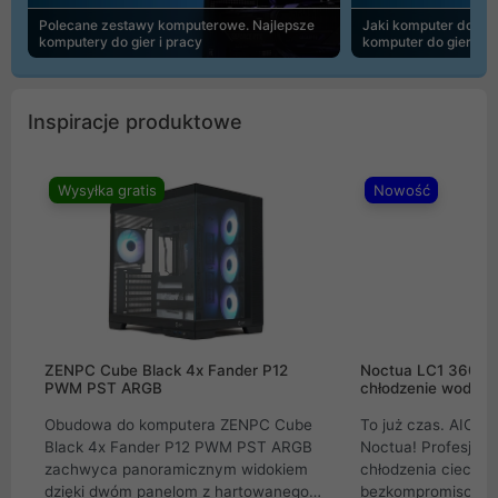
Polecane zestawy komputerowe. Najlepsze
Jaki komputer do 30
komputery do gier i pracy
komputer do gier | 
Inspiracje produktowe
Wysyłka gratis
Nowość
ZENPC Cube Black 4x Fander P12
Noctua LC1 360mm
PWM PST ARGB
chłodzenie wodne 
Obudowa do komputera ZENPC Cube
To już czas. AIO w
Black 4x Fander P12 PWM PST ARGB
Noctua! Profesjon
zachwyca panoramicznym widokiem
chłodzenia cieczą 
dzięki dwóm panelom z hartowanego
bezkompromisowe 