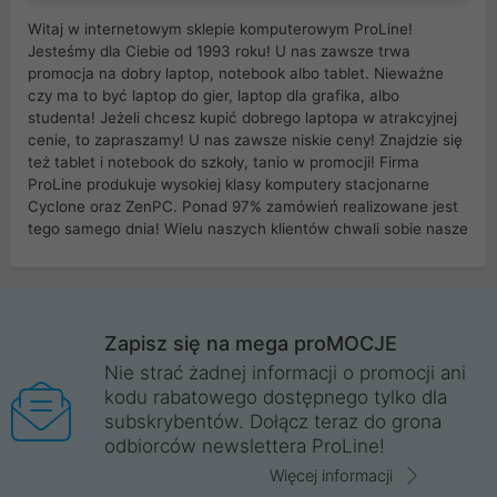
Witaj w internetowym sklepie komputerowym ProLine!
Jesteśmy dla Ciebie od 1993 roku! U nas zawsze trwa
promocja na dobry laptop, notebook albo tablet. Nieważne
czy ma to być laptop do gier, laptop dla grafika, albo
studenta! Jeżeli chcesz kupić dobrego laptopa w atrakcyjnej
cenie, to zapraszamy! U nas zawsze niskie ceny! Znajdzie się
też tablet i notebook do szkoły, tanio w promocji! Firma
ProLine produkuje wysokiej klasy komputery stacjonarne
Cyclone oraz ZenPC. Ponad 97% zamówień realizowane jest
tego samego dnia! Wielu naszych klientów chwali sobie nasze
myszki dla graczy i klawiatury mechaniczne. Posiadamy sieć
sklepów komputerowych na terenie kraju. W większości z
nich możesz odebrać zamówienie bez kosztów transportu.
Posiadamy sklep komputerowy w miastach takich jak
Wrocław, Poznań, Legnica, Katowice, Gliwice, Kalisz, Bytom,
Zapisz się na mega proMOCJE
Trzebnica, Opole. Szybka i profesjonalna obsługa!
Nie strać żadnej informacji o promocji ani
kodu rabatowego dostępnego tylko dla
ProLine to polska firma ze 100% polskim kapitałem. Działamy
subskrybentów. Dołącz teraz do grona
legalnie i płacimy podatki w naszym kraju! Posiadamy siedzibę
odbiorców newslettera ProLine!
główną w Mirkowie oraz salony na terenie kraju. Cała
komunikacja ze sklepem komputerowym ProLine jest
Więcej informacji
szyfrowana za pomocą technologii SSL. Nie sprzedajemy