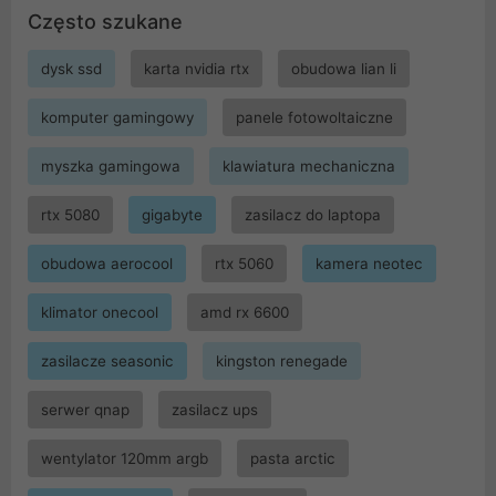
Często szukane
dysk ssd
karta nvidia rtx
obudowa lian li
komputer gamingowy
panele fotowoltaiczne
myszka gamingowa
klawiatura mechaniczna
rtx 5080
gigabyte
zasilacz do laptopa
obudowa aerocool
rtx 5060
kamera neotec
klimator onecool
amd rx 6600
zasilacze seasonic
kingston renegade
serwer qnap
zasilacz ups
wentylator 120mm argb
pasta arctic