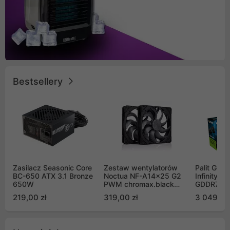
Bestsellery
Zasilacz Seasonic Core
Zestaw wentylatorów
Palit GeF
BC-650 ATX 3.1 Bronze
Noctua NF-A14x25 G2
Infinity 3
650W
PWM chromax.black
GDDR7 DL
Sx2-PP Sterrox 140mm
(NE75070
219,00 zł
319,00 zł
3 049,00
Push Pull (2szt)
GB2050S