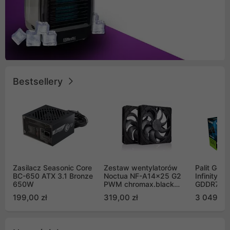
Bestsellery
Zasilacz Seasonic Core
Zestaw wentylatorów
Palit GeF
BC-650 ATX 3.1 Bronze
Noctua NF-A14x25 G2
Infinity 3
650W
PWM chromax.black
GDDR7 DL
Sx2-PP Sterrox 140mm
(NE75070
199,00 zł
319,00 zł
3 049,00
Push Pull (2szt)
GB2050S