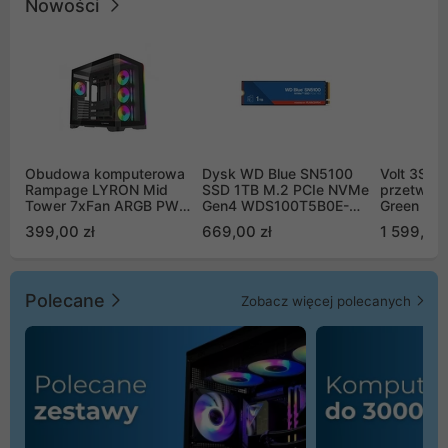
Nowości
Obudowa komputerowa
Dysk WD Blue SN5100
Volt 3SR
Rampage LYRON Mid
SSD 1TB M.2 PCIe NVMe
przetworn
Tower 7xFan ARGB PWM
Gen4 WDS100T5B0E-
Green Boo
czarna
00CPE0
Sinus Byp
399,00 zł
669,00 zł
1 599,00 
Polecane
Zobacz więcej polecanych