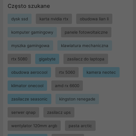
Często szukane
dysk ssd
karta nvidia rtx
obudowa lian li
komputer gamingowy
panele fotowoltaiczne
myszka gamingowa
klawiatura mechaniczna
rtx 5080
gigabyte
zasilacz do laptopa
obudowa aerocool
rtx 5060
kamera neotec
klimator onecool
amd rx 6600
zasilacze seasonic
kingston renegade
serwer qnap
zasilacz ups
wentylator 120mm argb
pasta arctic