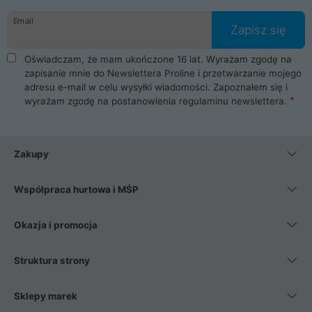
danych osobowych. Dlatego zakup notebooka albo laptopa w
Email
ProLine to czysta przyjemność i pełne bezpieczeństwo.
Zapisz się
Zaopatrzysz się u nas w akcesoria i części komputerowe
takie jak procesory, karty graficzne, płyty główne, pamięci,
Oświadczam, że mam ukończone 16 lat. Wyrażam zgodę na
dyski SSD, M.2 oraz HDD. Nasi pracownicy pomogą Ci wybrać
zapisanie mnie do Newslettera Proline i przetwarzanie mojego
najlepszy zasilacz komputerowy oraz obudowę do komputera.
adresu e-mail w celu wysyłki wiadomości. Zapoznałem się i
Poza komputerami mamy również najlepsze na rynku
wyrażam zgodę na postanowienia
regulaminu newslettera
.
Smartfony takich producentów jak Xiaomi, Apple, Samsung i
Huawei. Jeżeli chcesz, aby Twój komputer pracował cicho,
posiadamy szeroką gamę chłodzenia procesora, oraz ciche
wentylatory. Na koniec mając już to wszystko, możesz
Zakupy
wybrać idealny fotel gamingowy.
Współpraca hurtowa i MŚP
Okazja i promocja
Struktura strony
Sklepy marek