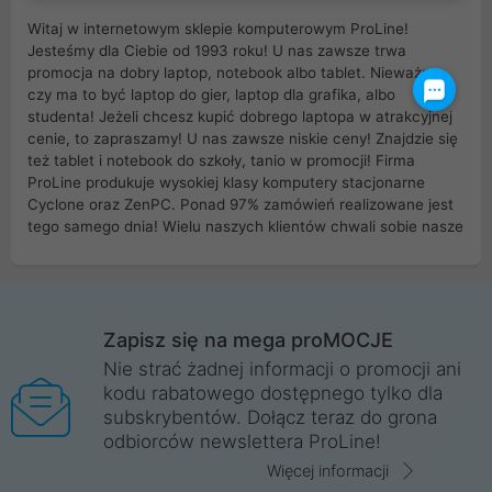
Witaj w internetowym sklepie komputerowym ProLine!
Jesteśmy dla Ciebie od 1993 roku! U nas zawsze trwa
promocja na dobry laptop, notebook albo tablet. Nieważne
czy ma to być laptop do gier, laptop dla grafika, albo
studenta! Jeżeli chcesz kupić dobrego laptopa w atrakcyjnej
cenie, to zapraszamy! U nas zawsze niskie ceny! Znajdzie się
też tablet i notebook do szkoły, tanio w promocji! Firma
ProLine produkuje wysokiej klasy komputery stacjonarne
Cyclone oraz ZenPC. Ponad 97% zamówień realizowane jest
tego samego dnia! Wielu naszych klientów chwali sobie nasze
myszki dla graczy i klawiatury mechaniczne. Posiadamy sieć
sklepów komputerowych na terenie kraju. W większości z
nich możesz odebrać zamówienie bez kosztów transportu.
Posiadamy sklep komputerowy w miastach takich jak
Wrocław, Poznań, Legnica, Katowice, Gliwice, Kalisz, Bytom,
Zapisz się na mega proMOCJE
Trzebnica, Opole. Szybka i profesjonalna obsługa!
Nie strać żadnej informacji o promocji ani
kodu rabatowego dostępnego tylko dla
ProLine to polska firma ze 100% polskim kapitałem. Działamy
subskrybentów. Dołącz teraz do grona
legalnie i płacimy podatki w naszym kraju! Posiadamy siedzibę
odbiorców newslettera ProLine!
główną w Mirkowie oraz salony na terenie kraju. Cała
komunikacja ze sklepem komputerowym ProLine jest
Więcej informacji
szyfrowana za pomocą technologii SSL. Nie sprzedajemy