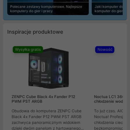
Polecane zestawy komputerowe. Najlepsze
Jaki komputer do 30
komputery do gier i pracy
komputer do gier | 
Inspiracje produktowe
Wysyłka gratis
Nowość
ZENPC Cube Black 4x Fander P12
Noctua LC1 360mm
PWM PST ARGB
chłodzenie wodne 
Obudowa do komputera ZENPC Cube
To już czas. AIO w
Black 4x Fander P12 PWM PST ARGB
Noctua! Profesjon
zachwyca panoramicznym widokiem
chłodzenia cieczą 
dzięki dwóm panelom z hartowanego
bezkompromisowe 