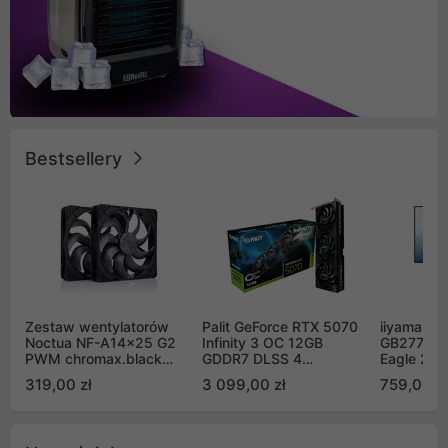
Bestsellery
Zestaw wentylatorów
Palit GeForce RTX 5070
iiyama G-
Noctua NF-A14x25 G2
Infinity 3 OC 12GB
GB2771QS
PWM chromax.black
GDDR7 DLSS 4
Eagle 27"
Sx2-PP Sterrox 140mm
(NE75070S19K9-
200Hz
319,00 zł
3 099,00 zł
759,00 zł
Push Pull (2szt)
GB2050S)