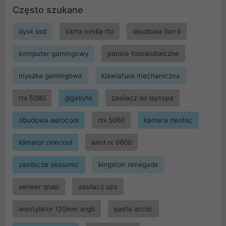
Często szukane
dysk ssd
karta nvidia rtx
obudowa lian li
komputer gamingowy
panele fotowoltaiczne
myszka gamingowa
klawiatura mechaniczna
rtx 5080
gigabyte
zasilacz do laptopa
obudowa aerocool
rtx 5060
kamera neotec
klimator onecool
amd rx 6600
zasilacze seasonic
kingston renegade
serwer qnap
zasilacz ups
wentylator 120mm argb
pasta arctic