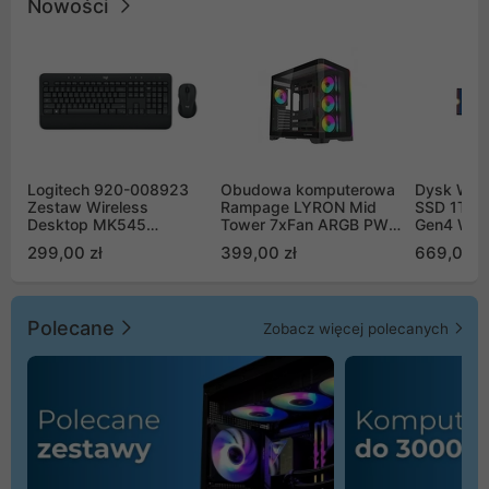
Nowości
Logitech 920-008923
Obudowa komputerowa
Dysk WD 
Zestaw Wireless
Rampage LYRON Mid
SSD 1TB 
Desktop MK545
Tower 7xFan ARGB PWM
Gen4 WD
Advanced
czarna
00CPE0
299,00 zł
399,00 zł
669,00 z
Polecane
Zobacz więcej polecanych