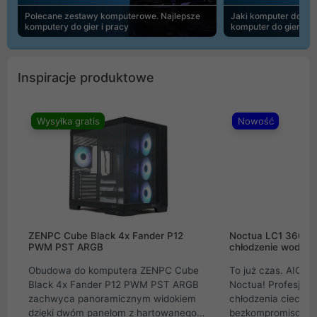
Polecane zestawy komputerowe. Najlepsze
Jaki komputer do 30
komputery do gier i pracy
komputer do gier | 
Inspiracje produktowe
Wysyłka gratis
Nowość
ZENPC Cube Black 4x Fander P12
Noctua LC1 360mm
PWM PST ARGB
chłodzenie wodne 
Obudowa do komputera ZENPC Cube
To już czas. AIO w
Black 4x Fander P12 PWM PST ARGB
Noctua! Profesjon
zachwyca panoramicznym widokiem
chłodzenia cieczą 
dzięki dwóm panelom z hartowanego
bezkompromisowe 