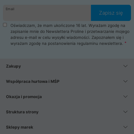
danych osobowych. Dlatego zakup notebooka albo laptopa w
Email
ProLine to czysta przyjemność i pełne bezpieczeństwo.
Zapisz się
Zaopatrzysz się u nas w akcesoria i części komputerowe
takie jak procesory, karty graficzne, płyty główne, pamięci,
Oświadczam, że mam ukończone 16 lat. Wyrażam zgodę na
dyski SSD, M.2 oraz HDD. Nasi pracownicy pomogą Ci wybrać
zapisanie mnie do Newslettera Proline i przetwarzanie mojego
najlepszy zasilacz komputerowy oraz obudowę do komputera.
adresu e-mail w celu wysyłki wiadomości. Zapoznałem się i
Poza komputerami mamy również najlepsze na rynku
wyrażam zgodę na postanowienia
regulaminu newslettera
.
Smartfony takich producentów jak Xiaomi, Apple, Samsung i
Huawei. Jeżeli chcesz, aby Twój komputer pracował cicho,
posiadamy szeroką gamę chłodzenia procesora, oraz ciche
wentylatory. Na koniec mając już to wszystko, możesz
Zakupy
wybrać idealny fotel gamingowy.
Współpraca hurtowa i MŚP
Okazja i promocja
Struktura strony
Sklepy marek