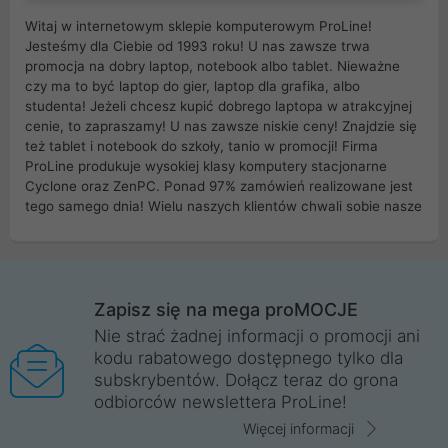
Witaj w internetowym sklepie komputerowym ProLine!
Jesteśmy dla Ciebie od 1993 roku! U nas zawsze trwa
promocja na dobry laptop, notebook albo tablet. Nieważne
czy ma to być laptop do gier, laptop dla grafika, albo
studenta! Jeżeli chcesz kupić dobrego laptopa w atrakcyjnej
cenie, to zapraszamy! U nas zawsze niskie ceny! Znajdzie się
też tablet i notebook do szkoły, tanio w promocji! Firma
ProLine produkuje wysokiej klasy komputery stacjonarne
Cyclone oraz ZenPC. Ponad 97% zamówień realizowane jest
tego samego dnia! Wielu naszych klientów chwali sobie nasze
myszki dla graczy i klawiatury mechaniczne. Posiadamy sieć
sklepów komputerowych na terenie kraju. W większości z
nich możesz odebrać zamówienie bez kosztów transportu.
Posiadamy sklep komputerowy w miastach takich jak
Wrocław, Poznań, Legnica, Katowice, Gliwice, Kalisz, Bytom,
Zapisz się na mega proMOCJE
Trzebnica, Opole. Szybka i profesjonalna obsługa!
Nie strać żadnej informacji o promocji ani
kodu rabatowego dostępnego tylko dla
ProLine to polska firma ze 100% polskim kapitałem. Działamy
subskrybentów. Dołącz teraz do grona
legalnie i płacimy podatki w naszym kraju! Posiadamy siedzibę
odbiorców newslettera ProLine!
główną w Mirkowie oraz salony na terenie kraju. Cała
komunikacja ze sklepem komputerowym ProLine jest
Więcej informacji
szyfrowana za pomocą technologii SSL. Nie sprzedajemy