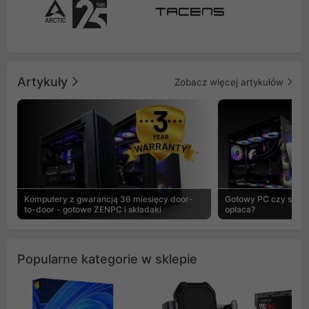
Artykuły
Zobacz więcej artykułów
Komputery z gwarancją 36 miesięcy door-
Gotowy PC czy skład
to-door - gotowe ZENPC i składaki
opłaca?
Popularne kategorie w sklepie