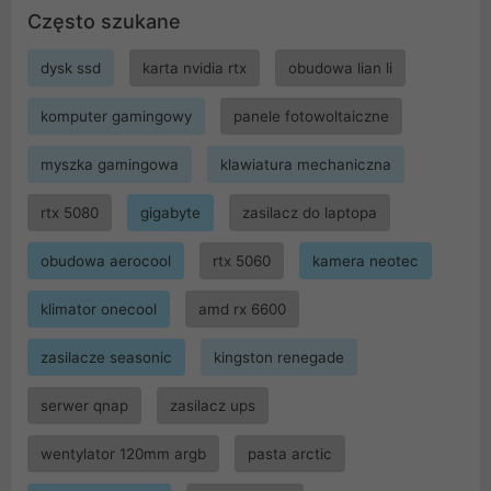
Często szukane
dysk ssd
karta nvidia rtx
obudowa lian li
komputer gamingowy
panele fotowoltaiczne
myszka gamingowa
klawiatura mechaniczna
rtx 5080
gigabyte
zasilacz do laptopa
obudowa aerocool
rtx 5060
kamera neotec
klimator onecool
amd rx 6600
zasilacze seasonic
kingston renegade
serwer qnap
zasilacz ups
wentylator 120mm argb
pasta arctic