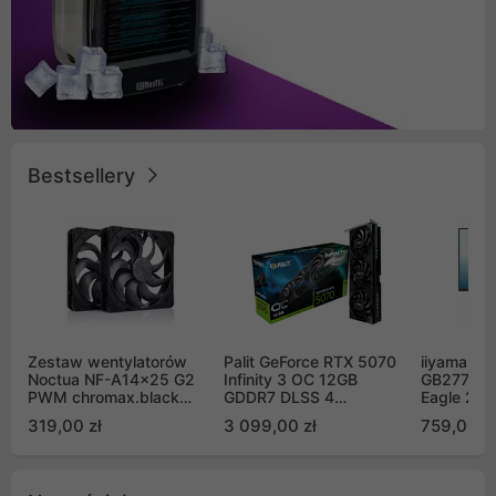
Bestsellery
Zestaw wentylatorów
Palit GeForce RTX 5070
iiyama G-
Noctua NF-A14x25 G2
Infinity 3 OC 12GB
GB2771QS
PWM chromax.black
GDDR7 DLSS 4
Eagle 27"
Sx2-PP Sterrox 140mm
(NE75070S19K9-
200Hz
319,00 zł
3 099,00 zł
759,00 zł
Push Pull (2szt)
GB2050S)