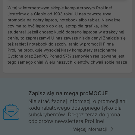
Witaj w internetowym sklepie komputerowym ProLine!
Jesteśmy dla Ciebie od 1993 roku! U nas zawsze trwa
promocja na dobry laptop, notebook albo tablet. Nieważne
czy ma to być laptop do gier, laptop dla grafika, albo
studenta! Jeżeli chcesz kupić dobrego laptopa w atrakcyjnej
cenie, to zapraszamy! U nas zawsze niskie ceny! Znajdzie się
też tablet i notebook do szkoły, tanio w promocji! Firma
ProLine produkuje wysokiej klasy komputery stacjonarne
Cyclone oraz ZenPC. Ponad 97% zamówień realizowane jest
tego samego dnia! Wielu naszych klientów chwali sobie nasze
myszki dla graczy i klawiatury mechaniczne. Posiadamy sieć
sklepów komputerowych na terenie kraju. W większości z
nich możesz odebrać zamówienie bez kosztów transportu.
Posiadamy sklep komputerowy w miastach takich jak
Wrocław, Poznań, Legnica, Katowice, Gliwice, Kalisz, Bytom,
Zapisz się na mega proMOCJE
Trzebnica, Opole. Szybka i profesjonalna obsługa!
Nie strać żadnej informacji o promocji ani
kodu rabatowego dostępnego tylko dla
ProLine to polska firma ze 100% polskim kapitałem. Działamy
subskrybentów. Dołącz teraz do grona
legalnie i płacimy podatki w naszym kraju! Posiadamy siedzibę
odbiorców newslettera ProLine!
główną w Mirkowie oraz salony na terenie kraju. Cała
komunikacja ze sklepem komputerowym ProLine jest
Więcej informacji
szyfrowana za pomocą technologii SSL. Nie sprzedajemy