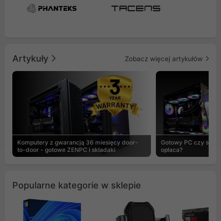
Artykuły
Zobacz więcej artykułów
Komputery z gwarancją 36 miesięcy door-
Gotowy PC czy skład
to-door - gotowe ZENPC i składaki
opłaca?
Popularne kategorie w sklepie