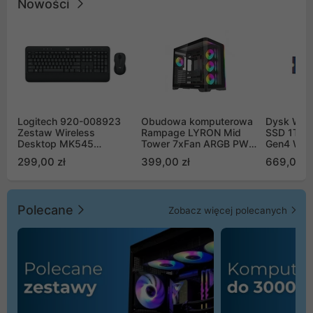
Nowości
Logitech 920-008923
Obudowa komputerowa
Dysk WD 
Zestaw Wireless
Rampage LYRON Mid
SSD 1TB 
Desktop MK545
Tower 7xFan ARGB PWM
Gen4 WD
Advanced
czarna
00CPE0
299,00 zł
399,00 zł
669,00 z
Polecane
Zobacz więcej polecanych