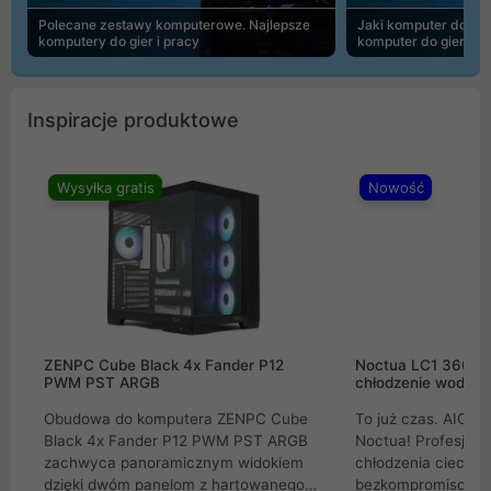
Polecane zestawy komputerowe. Najlepsze
Jaki komputer do 30
komputery do gier i pracy
komputer do gier | 
Inspiracje produktowe
Wysyłka gratis
Nowość
ZENPC Cube Black 4x Fander P12
Noctua LC1 360mm
PWM PST ARGB
chłodzenie wodne 
Obudowa do komputera ZENPC Cube
To już czas. AIO w
Black 4x Fander P12 PWM PST ARGB
Noctua! Profesjon
zachwyca panoramicznym widokiem
chłodzenia cieczą 
dzięki dwóm panelom z hartowanego
bezkompromisowe 