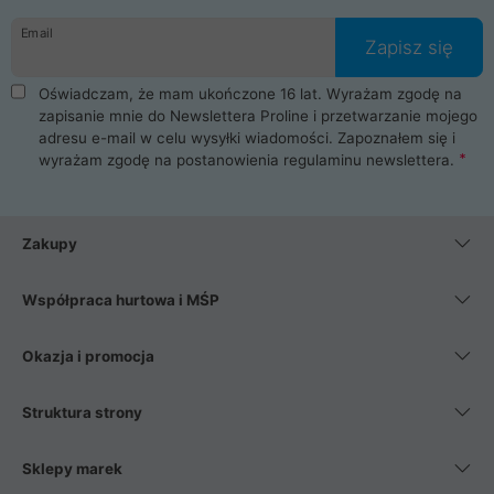
danych osobowych. Dlatego zakup notebooka albo laptopa w
Email
ProLine to czysta przyjemność i pełne bezpieczeństwo.
Zapisz się
Zaopatrzysz się u nas w akcesoria i części komputerowe
takie jak procesory, karty graficzne, płyty główne, pamięci,
Oświadczam, że mam ukończone 16 lat. Wyrażam zgodę na
dyski SSD, M.2 oraz HDD. Nasi pracownicy pomogą Ci wybrać
zapisanie mnie do Newslettera Proline i przetwarzanie mojego
najlepszy zasilacz komputerowy oraz obudowę do komputera.
adresu e-mail w celu wysyłki wiadomości. Zapoznałem się i
Poza komputerami mamy również najlepsze na rynku
wyrażam zgodę na postanowienia
regulaminu newslettera
.
Smartfony takich producentów jak Xiaomi, Apple, Samsung i
Huawei. Jeżeli chcesz, aby Twój komputer pracował cicho,
posiadamy szeroką gamę chłodzenia procesora, oraz ciche
wentylatory. Na koniec mając już to wszystko, możesz
Zakupy
wybrać idealny fotel gamingowy.
Współpraca hurtowa i MŚP
Okazja i promocja
Struktura strony
Sklepy marek