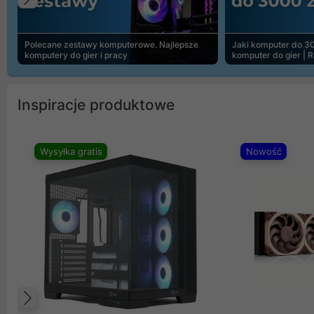
Poprzedni
Polecane zestawy komputerowe. Najlepsze
Jaki komputer do 30
komputery do gier i pracy
komputer do gier | 
Inspiracje produktowe
Wysyłka gratis
Nowość
Poprzedni