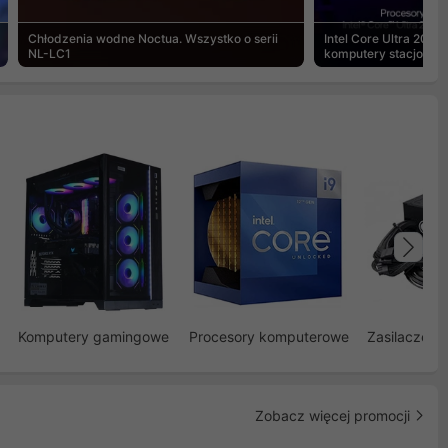
Chłodzenia wodne Noctua. Wszystko o serii
Intel Core Ultra 200S
NL-LC1
komputery stacjonar
Na
Komputery gamingowe
Procesory komputerowe
Zasilacze d
Zobacz więcej promocji