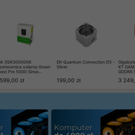
olt 3SR3000006
EK-Quantum Convection D5 -
Gigabyt
zetwornica solarna Green
Silver
XT GAMI
ost Pro 5000 Sinus
GDDR6 
ypass
R9070X
 599,00 zł
199,00 zł
3 249,