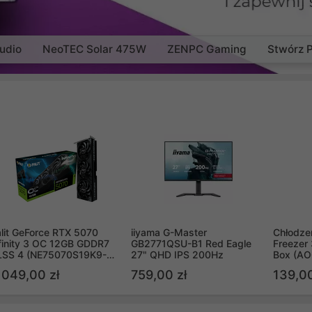
udio
NeoTEC Solar 475W
ZENPC Gaming
Stwórz 
lit GeForce RTX 5070
iiyama G-Master
Chłodzen
finity 3 OC 12GB GDDR7
GB2771QSU-B1 Red Eagle
Freezer 
LSS 4 (NE75070S19K9-
27" QHD IPS 200Hz
Box (A
B2050S)
 049,00 zł
759,00 zł
139,00