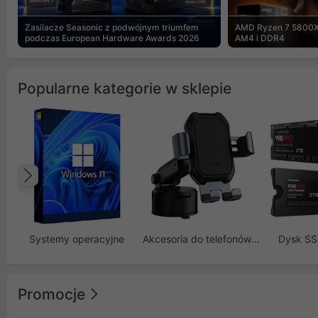
Zasilacze Seasonic z podwójnym triumfem
AMD Ryzen 7 5800X
podczas European Hardware Awards 2026
AM4 i DDR4
Popularne kategorie w sklepie
Poprzedni
Systemy operacyjne
Akcesoria do telefonów GSM
Dysk S
Promocje