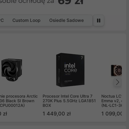
PC
Custom Loop
Osiedle Sadowe
Na
ie procesora Arctic
Procesor Intel Core Ultra 7
Noctua LC1 3
36 Black SI Brown
270K Plus 5.5GHz LGA1851
Emma v2, chł
OCPU00012A)
BOX
(NL-LC1-36)
 zł
1 449,00 zł
1 099,00 zł