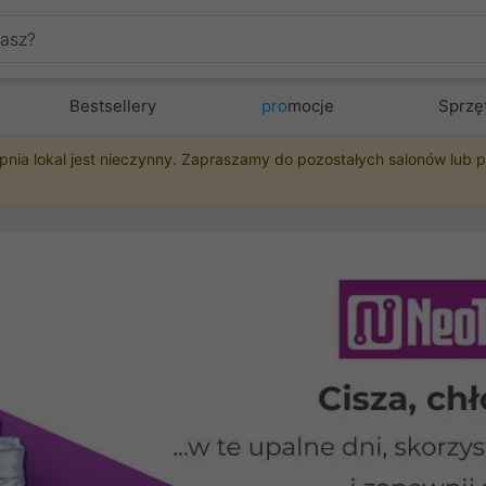
Bestsellery
pro
mocje
Sprzę
pnia lokal jest nieczynny. Zapraszamy do pozostałych salonów lub