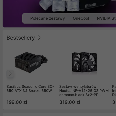
Polecane zestawy
OneCool
NVIDIA St
Bestsellery
Poprzedni
Zasilacz Seasonic Core BC-
Zestaw wentylatorów
Pa
650 ATX 3.1 Bronze 650W
Noctua NF-A14x25 G2 PWM
In
chromax.black Sx2-PP
D
Sterrox 140mm Push Pull
G
199,00 zł
319,00 zł
3
(2szt)