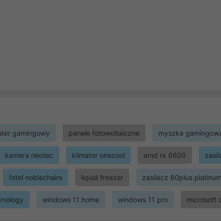
ter gamingowy
panele fotowoltaiczne
myszka gamingow
kamera neotec
klimator onecool
amd rx 6600
zasi
fotel noblechairs
liquid freezer
zasilacz 80plus platinu
ynology
windows 11 home
windows 11 pro
microsoft 