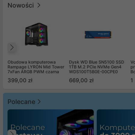
Nowości
Poprzedni
Obudowa komputerowa
Dysk WD Blue SN5100 SSD
V
Rampage LYRON Mid Tower
1TB M.2 PCIe NVMe Gen4
pr
7xFan ARGB PWM czarna
WDS100T5B0E-00CPE0
Bo
B
399,00 zł
669,00 zł
1
Polecane