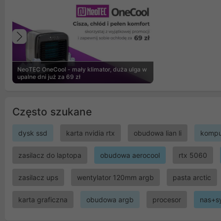
Poprzedni
NeoTEC OneCool - mały klimator, duża ulga w
upalne dni już za 69 zł
Często szukane
dysk ssd
karta nvidia rtx
obudowa lian li
kompu
zasilacz do laptopa
obudowa aerocool
rtx 5060
zasilacz ups
wentylator 120mm argb
pasta arctic
karta graficzna
obudowa argb
procesor
nas+s