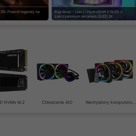
3D. Powrót legendy na
Kup teraz - Lian Li HydroShift II OLED z
zakrzywionym ekranem OLED 2K
SD NVMe M.2
Chłodzenie AIO
Wentylatory komputerowe