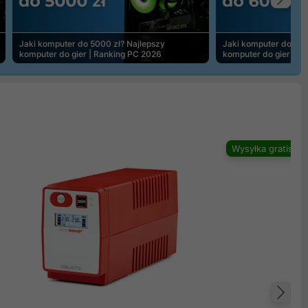
Na
Jaki komputer do 5000 zł? Najlepszy
Jaki komputer do 600
komputer do gier | Ranking PC 2026
komputer do gier | R
Wysyłka gratis
Na