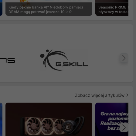
Kiedy pęknie bańka AI? Niedobory pamięci
Seasonic PRIME TX-1
DRAM mogą potrwać jeszcze 10 lat?
błyszczy w testach 
Na
Zobacz więcej artykułów
Na