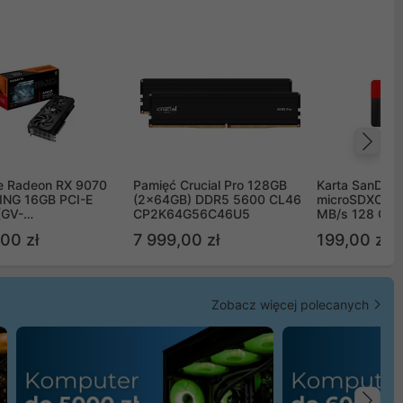
Na
e Radeon RX 9070
Pamięć Crucial Pro 128GB
Karta SanDisk
NG 16GB PCI-E
(2x64GB) DDR5 5600 CL46
microSDXC UH
(GV-
CP2K64G56C46U5
MB/s 128 GB
TGAMING-16GD)
00 zł
7 999,00 zł
199,00 zł
Zobacz więcej polecanych