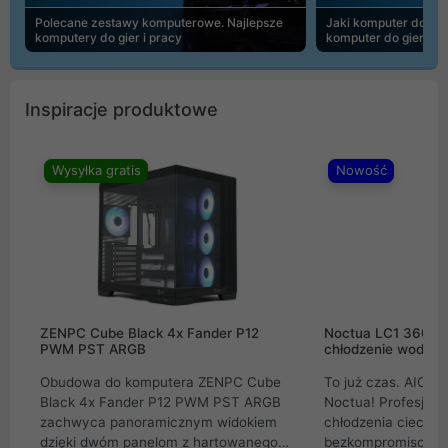
Polecane zestawy komputerowe. Najlepsze
Jaki komputer do 30
komputery do gier i pracy
komputer do gier | 
Inspiracje produktowe
Wysyłka gratis
Nowość
ZENPC Cube Black 4x Fander P12
Noctua LC1 360mm
PWM PST ARGB
chłodzenie wodne 
Obudowa do komputera ZENPC Cube
To już czas. AIO w
Black 4x Fander P12 PWM PST ARGB
Noctua! Profesjon
zachwyca panoramicznym widokiem
chłodzenia cieczą 
dzięki dwóm panelom z hartowanego
bezkompromisowe 