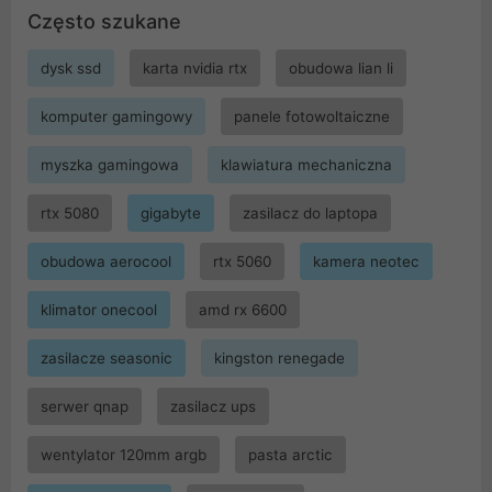
Często szukane
dysk ssd
karta nvidia rtx
obudowa lian li
komputer gamingowy
panele fotowoltaiczne
myszka gamingowa
klawiatura mechaniczna
rtx 5080
gigabyte
zasilacz do laptopa
obudowa aerocool
rtx 5060
kamera neotec
klimator onecool
amd rx 6600
zasilacze seasonic
kingston renegade
serwer qnap
zasilacz ups
wentylator 120mm argb
pasta arctic