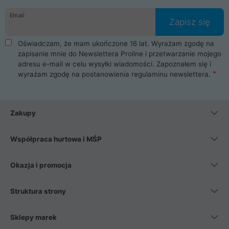
danych osobowych. Dlatego zakup notebooka albo laptopa w
Email
ProLine to czysta przyjemność i pełne bezpieczeństwo.
Zapisz się
Zaopatrzysz się u nas w akcesoria i części komputerowe
takie jak procesory, karty graficzne, płyty główne, pamięci,
Oświadczam, że mam ukończone 16 lat. Wyrażam zgodę na
dyski SSD, M.2 oraz HDD. Nasi pracownicy pomogą Ci wybrać
zapisanie mnie do Newslettera Proline i przetwarzanie mojego
najlepszy zasilacz komputerowy oraz obudowę do komputera.
adresu e-mail w celu wysyłki wiadomości. Zapoznałem się i
Poza komputerami mamy również najlepsze na rynku
wyrażam zgodę na postanowienia
regulaminu newslettera
.
Smartfony takich producentów jak Xiaomi, Apple, Samsung i
Huawei. Jeżeli chcesz, aby Twój komputer pracował cicho,
posiadamy szeroką gamę chłodzenia procesora, oraz ciche
wentylatory. Na koniec mając już to wszystko, możesz
Zakupy
wybrać idealny fotel gamingowy.
Współpraca hurtowa i MŚP
Okazja i promocja
Struktura strony
Sklepy marek