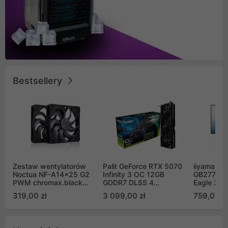
Bestsellery
Zestaw wentylatorów
Palit GeForce RTX 5070
iiyama G-
Noctua NF-A14x25 G2
Infinity 3 OC 12GB
GB2771QS
PWM chromax.black
GDDR7 DLSS 4
Eagle 27"
Sx2-PP Sterrox 140mm
(NE75070S19K9-
200Hz
319,00 zł
3 099,00 zł
759,00 zł
Push Pull (2szt)
GB2050S)