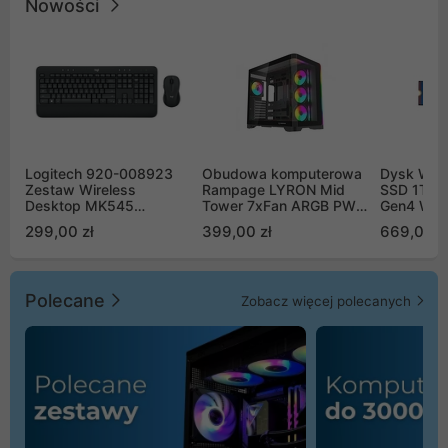
Nowości
Logitech 920-008923
Obudowa komputerowa
Dysk WD 
Zestaw Wireless
Rampage LYRON Mid
SSD 1TB 
Desktop MK545
Tower 7xFan ARGB PWM
Gen4 WD
Advanced
czarna
00CPE0
299,00 zł
399,00 zł
669,00 z
Polecane
Zobacz więcej polecanych