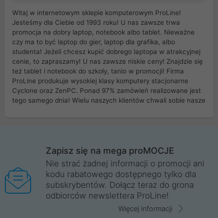
Witaj w internetowym sklepie komputerowym ProLine!
Jesteśmy dla Ciebie od 1993 roku! U nas zawsze trwa
promocja na dobry laptop, notebook albo tablet. Nieważne
czy ma to być laptop do gier, laptop dla grafika, albo
studenta! Jeżeli chcesz kupić dobrego laptopa w atrakcyjnej
cenie, to zapraszamy! U nas zawsze niskie ceny! Znajdzie się
też tablet i notebook do szkoły, tanio w promocji! Firma
ProLine produkuje wysokiej klasy komputery stacjonarne
Cyclone oraz ZenPC. Ponad 97% zamówień realizowane jest
tego samego dnia! Wielu naszych klientów chwali sobie nasze
myszki dla graczy i klawiatury mechaniczne. Posiadamy sieć
sklepów komputerowych na terenie kraju. W większości z
nich możesz odebrać zamówienie bez kosztów transportu.
Posiadamy sklep komputerowy w miastach takich jak
Wrocław, Poznań, Legnica, Katowice, Gliwice, Kalisz, Bytom,
Zapisz się na mega proMOCJE
Trzebnica, Opole. Szybka i profesjonalna obsługa!
Nie strać żadnej informacji o promocji ani
kodu rabatowego dostępnego tylko dla
ProLine to polska firma ze 100% polskim kapitałem. Działamy
subskrybentów. Dołącz teraz do grona
legalnie i płacimy podatki w naszym kraju! Posiadamy siedzibę
odbiorców newslettera ProLine!
główną w Mirkowie oraz salony na terenie kraju. Cała
komunikacja ze sklepem komputerowym ProLine jest
Więcej informacji
szyfrowana za pomocą technologii SSL. Nie sprzedajemy