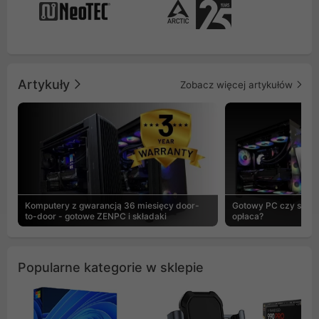
Artykuły
Zobacz więcej artykułów
Komputery z gwarancją 36 miesięcy door-
Gotowy PC czy skład
to-door - gotowe ZENPC i składaki
opłaca?
Popularne kategorie w sklepie