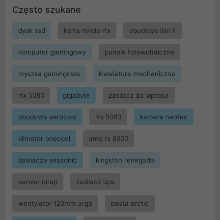
Często szukane
dysk ssd
karta nvidia rtx
obudowa lian li
komputer gamingowy
panele fotowoltaiczne
myszka gamingowa
klawiatura mechaniczna
rtx 5080
gigabyte
zasilacz do laptopa
obudowa aerocool
rtx 5060
kamera neotec
klimator onecool
amd rx 6600
zasilacze seasonic
kingston renegade
serwer qnap
zasilacz ups
wentylator 120mm argb
pasta arctic