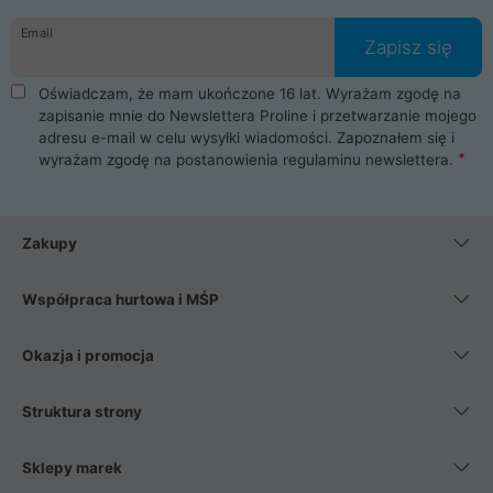
danych osobowych. Dlatego zakup notebooka albo laptopa w
Email
ProLine to czysta przyjemność i pełne bezpieczeństwo.
Zapisz się
Zaopatrzysz się u nas w akcesoria i części komputerowe
takie jak procesory, karty graficzne, płyty główne, pamięci,
Oświadczam, że mam ukończone 16 lat. Wyrażam zgodę na
dyski SSD, M.2 oraz HDD. Nasi pracownicy pomogą Ci wybrać
zapisanie mnie do Newslettera Proline i przetwarzanie mojego
najlepszy zasilacz komputerowy oraz obudowę do komputera.
adresu e-mail w celu wysyłki wiadomości. Zapoznałem się i
Poza komputerami mamy również najlepsze na rynku
wyrażam zgodę na postanowienia
regulaminu newslettera
.
Smartfony takich producentów jak Xiaomi, Apple, Samsung i
Huawei. Jeżeli chcesz, aby Twój komputer pracował cicho,
posiadamy szeroką gamę chłodzenia procesora, oraz ciche
wentylatory. Na koniec mając już to wszystko, możesz
Zakupy
wybrać idealny fotel gamingowy.
Współpraca hurtowa i MŚP
Okazja i promocja
Struktura strony
Sklepy marek