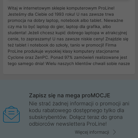
Witaj w internetowym sklepie komputerowym ProLine!
Jesteśmy dla Ciebie od 1993 roku! U nas zawsze trwa
promocja na dobry laptop, notebook albo tablet. Nieważne
czy ma to być laptop do gier, laptop dla grafika, albo
studenta! Jeżeli chcesz kupić dobrego laptopa w atrakcyjnej
cenie, to zapraszamy! U nas zawsze niskie ceny! Znajdzie się
też tablet i notebook do szkoły, tanio w promocji! Firma
ProLine produkuje wysokiej klasy komputery stacjonarne
Cyclone oraz ZenPC. Ponad 97% zamówień realizowane jest
tego samego dnia! Wielu naszych klientów chwali sobie nasze
myszki dla graczy i klawiatury mechaniczne. Posiadamy sieć
sklepów komputerowych na terenie kraju. W większości z
nich możesz odebrać zamówienie bez kosztów transportu.
Posiadamy sklep komputerowy w miastach takich jak
Wrocław, Poznań, Legnica, Katowice, Gliwice, Kalisz, Bytom,
Zapisz się na mega proMOCJE
Trzebnica, Opole. Szybka i profesjonalna obsługa!
Nie strać żadnej informacji o promocji ani
kodu rabatowego dostępnego tylko dla
ProLine to polska firma ze 100% polskim kapitałem. Działamy
subskrybentów. Dołącz teraz do grona
legalnie i płacimy podatki w naszym kraju! Posiadamy siedzibę
odbiorców newslettera ProLine!
główną w Mirkowie oraz salony na terenie kraju. Cała
komunikacja ze sklepem komputerowym ProLine jest
Więcej informacji
szyfrowana za pomocą technologii SSL. Nie sprzedajemy