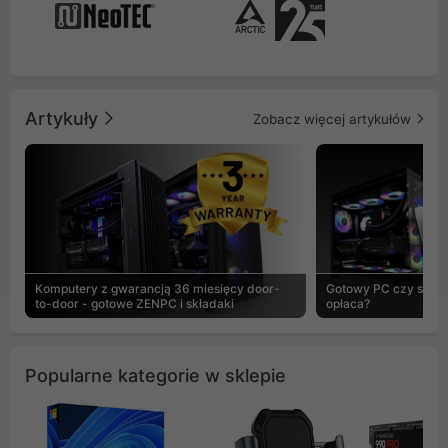
Artykuły
Zobacz więcej artykułów
Komputery z gwarancją 36 miesięcy door-
Gotowy PC czy skład
to-door - gotowe ZENPC i składaki
opłaca?
Popularne kategorie w sklepie