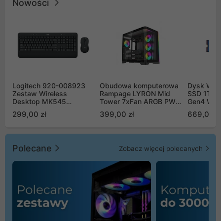
Nowości
Logitech 920-008923
Obudowa komputerowa
Dysk WD 
Zestaw Wireless
Rampage LYRON Mid
SSD 1TB 
Desktop MK545
Tower 7xFan ARGB PWM
Gen4 WD
Advanced
czarna
00CPE0
299,00 zł
399,00 zł
669,00 z
Polecane
Zobacz więcej polecanych