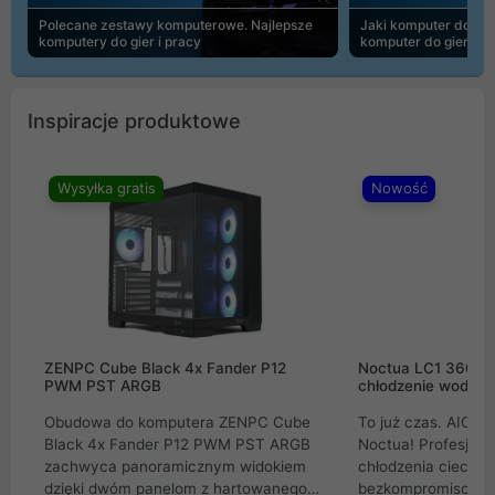
Polecane zestawy komputerowe. Najlepsze
Jaki komputer do 30
komputery do gier i pracy
komputer do gier | 
Inspiracje produktowe
Wysyłka gratis
Nowość
ZENPC Cube Black 4x Fander P12
Noctua LC1 360mm
PWM PST ARGB
chłodzenie wodne 
Obudowa do komputera ZENPC Cube
To już czas. AIO w
Black 4x Fander P12 PWM PST ARGB
Noctua! Profesjon
zachwyca panoramicznym widokiem
chłodzenia cieczą 
dzięki dwóm panelom z hartowanego
bezkompromisowe 