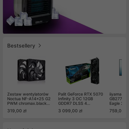
Bestsellery
Zestaw wentylatorów
Palit GeForce RTX 5070
iiyama G-
Noctua NF-A14x25 G2
Infinity 3 OC 12GB
GB2771QS
PWM chromax.black
GDDR7 DLSS 4
Eagle 27"
Sx2-PP Sterrox 140mm
(NE75070S19K9-
200Hz
319,00 zł
3 099,00 zł
759,00 zł
Push Pull (2szt)
GB2050S)