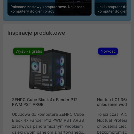
Polecane zestawy komputerowe. Najlepsze
Jaki komputer do 30
komputery do gier i pracy
komputer do gier | 
Inspiracje produktowe
Wysyłka gratis
Nowość
ZENPC Cube Black 4x Fander P12
Noctua LC1 360mm
PWM PST ARGB
chłodzenie wodne 
Obudowa do komputera ZENPC Cube
To już czas. AIO w
Black 4x Fander P12 PWM PST ARGB
Noctua! Profesjon
zachwyca panoramicznym widokiem
chłodzenia cieczą 
dzięki dwóm panelom z hartowanego
bezkompromisowe 