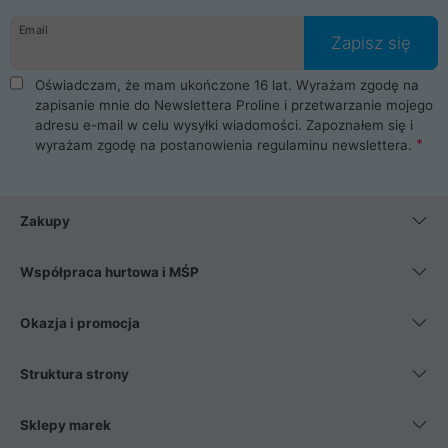
danych osobowych. Dlatego zakup notebooka albo laptopa w
Email
ProLine to czysta przyjemność i pełne bezpieczeństwo.
Zapisz się
Zaopatrzysz się u nas w akcesoria i części komputerowe
takie jak procesory, karty graficzne, płyty główne, pamięci,
Oświadczam, że mam ukończone 16 lat. Wyrażam zgodę na
dyski SSD, M.2 oraz HDD. Nasi pracownicy pomogą Ci wybrać
zapisanie mnie do Newslettera Proline i przetwarzanie mojego
najlepszy zasilacz komputerowy oraz obudowę do komputera.
adresu e-mail w celu wysyłki wiadomości. Zapoznałem się i
Poza komputerami mamy również najlepsze na rynku
wyrażam zgodę na postanowienia
regulaminu newslettera
.
Smartfony takich producentów jak Xiaomi, Apple, Samsung i
Huawei. Jeżeli chcesz, aby Twój komputer pracował cicho,
posiadamy szeroką gamę chłodzenia procesora, oraz ciche
wentylatory. Na koniec mając już to wszystko, możesz
Zakupy
wybrać idealny fotel gamingowy.
Współpraca hurtowa i MŚP
Okazja i promocja
Struktura strony
Sklepy marek