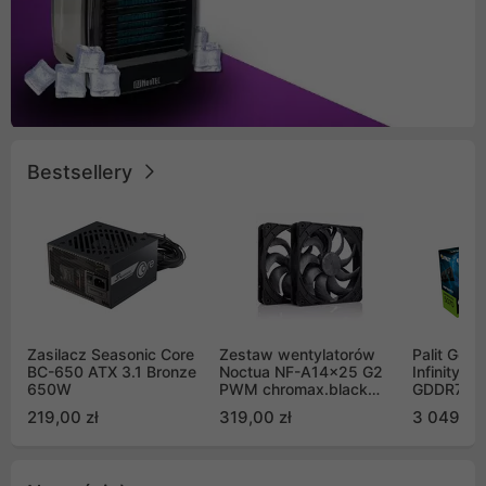
Bestsellery
Zasilacz Seasonic Core
Zestaw wentylatorów
Palit GeF
BC-650 ATX 3.1 Bronze
Noctua NF-A14x25 G2
Infinity 3
650W
PWM chromax.black
GDDR7 DL
Sx2-PP Sterrox 140mm
(NE75070
219,00 zł
319,00 zł
3 049,00
Push Pull (2szt)
GB2050S