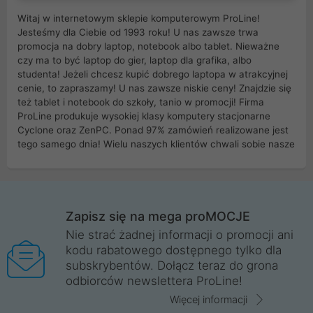
Witaj w internetowym sklepie komputerowym ProLine!
Jesteśmy dla Ciebie od 1993 roku! U nas zawsze trwa
promocja na dobry laptop, notebook albo tablet. Nieważne
czy ma to być laptop do gier, laptop dla grafika, albo
studenta! Jeżeli chcesz kupić dobrego laptopa w atrakcyjnej
cenie, to zapraszamy! U nas zawsze niskie ceny! Znajdzie się
też tablet i notebook do szkoły, tanio w promocji! Firma
ProLine produkuje wysokiej klasy komputery stacjonarne
Cyclone oraz ZenPC. Ponad 97% zamówień realizowane jest
tego samego dnia! Wielu naszych klientów chwali sobie nasze
myszki dla graczy i klawiatury mechaniczne. Posiadamy sieć
sklepów komputerowych na terenie kraju. W większości z
nich możesz odebrać zamówienie bez kosztów transportu.
Posiadamy sklep komputerowy w miastach takich jak
Wrocław, Poznań, Legnica, Katowice, Gliwice, Kalisz, Bytom,
Zapisz się na mega proMOCJE
Trzebnica, Opole. Szybka i profesjonalna obsługa!
Nie strać żadnej informacji o promocji ani
kodu rabatowego dostępnego tylko dla
ProLine to polska firma ze 100% polskim kapitałem. Działamy
subskrybentów. Dołącz teraz do grona
legalnie i płacimy podatki w naszym kraju! Posiadamy siedzibę
odbiorców newslettera ProLine!
główną w Mirkowie oraz salony na terenie kraju. Cała
komunikacja ze sklepem komputerowym ProLine jest
Więcej informacji
szyfrowana za pomocą technologii SSL. Nie sprzedajemy