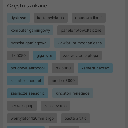
Często szukane
dysk ssd
karta nvidia rtx
obudowa lian li
komputer gamingowy
panele fotowoltaiczne
myszka gamingowa
klawiatura mechaniczna
rtx 5080
gigabyte
zasilacz do laptopa
obudowa aerocool
rtx 5060
kamera neotec
klimator onecool
amd rx 6600
zasilacze seasonic
kingston renegade
serwer qnap
zasilacz ups
wentylator 120mm argb
pasta arctic