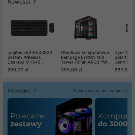
Nowości
Logitech 920-008923
Obudowa komputerowa
Dysk WD 
Zestaw Wireless
Rampage LYRON Mid
SSD 1TB 
Desktop MK545
Tower 7xFan ARGB PWM
Gen4 WD
Advanced
czarna
00CPE0
299,00 zł
399,00 zł
669,00 z
Polecane
Zobacz więcej polecanych