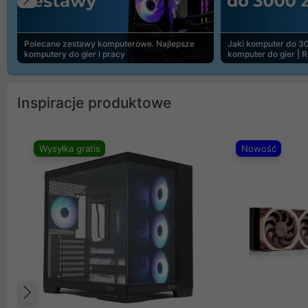
Poprzedni
Polecane zestawy komputerowe. Najlepsze
Jaki komputer do 30
komputery do gier i pracy
komputer do gier | 
Inspiracje produktowe
Wysyłka gratis
Nowość
Poprzedni