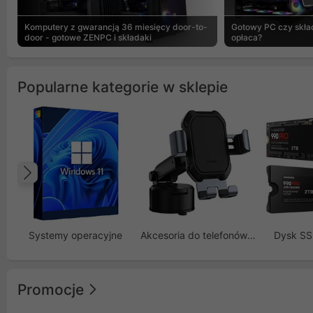
Komputery z gwarancją 36 miesięcy door-to-
Gotowy PC czy skład
door - gotowe ZENPC i składaki
opłaca?
Popularne kategorie w sklepie
Poprzedni
Systemy operacyjne
Akcesoria do telefonów GSM
Dysk S
Promocje