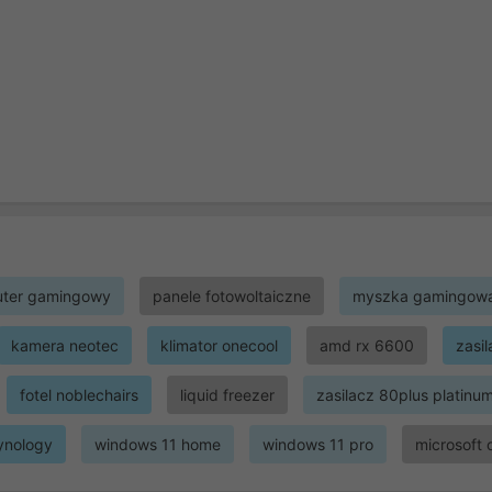
ter gamingowy
panele fotowoltaiczne
myszka gamingow
kamera neotec
klimator onecool
amd rx 6600
zasi
fotel noblechairs
liquid freezer
zasilacz 80plus platinu
ynology
windows 11 home
windows 11 pro
microsoft 