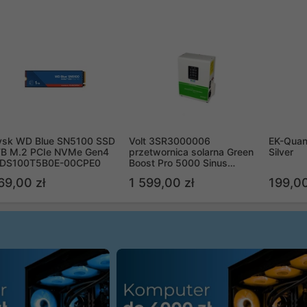
ysk WD Blue SN5100 SSD
Volt 3SR3000006
EK-Quan
TB M.2 PCIe NVMe Gen4
przetwornica solarna Green
Silver
DS100T5B0E-00CPE0
Boost Pro 5000 Sinus
Bypass
69,00 zł
1 599,00 zł
199,00