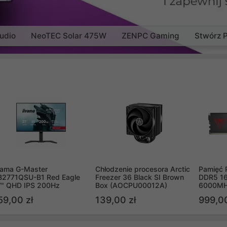
udio
NeoTEC Solar 475W
ZENPC Gaming
Stwórz 
yama G-Master
Chłodzenie procesora Arctic
Pamięć 
B2771QSU-B1 Red Eagle
Freezer 36 Black SI Brown
DDR5 16
7" QHD IPS 200Hz
Box (AOCPU00012A)
6000MH
PVV516
59,00 zł
139,00 zł
999,00