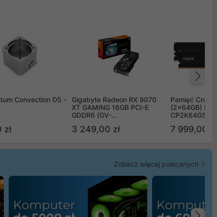
Na
tum Convection D5 -
Gigabyte Radeon RX 9070
Pamięć Crucia
XT GAMING 16GB PCI-E
(2x64GB) DD
GDDR6 (GV-
CP2K64G56C
R9070XTGAMING-16GD)
 zł
3 249,00 zł
7 999,00 zł
Zobacz więcej polecanych