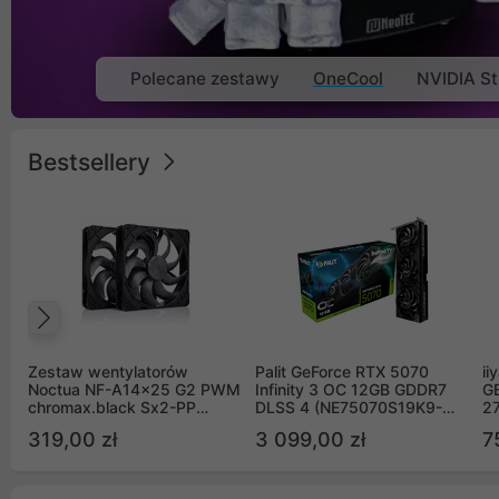
Polecane zestawy
OneCool
NVIDIA St
Bestsellery
Poprzedni
Zestaw wentylatorów
Palit GeForce RTX 5070
ii
Noctua NF-A14x25 G2 PWM
Infinity 3 OC 12GB GDDR7
G
chromax.black Sx2-PP
DLSS 4 (NE75070S19K9-
2
Sterrox 140mm Push Pull
GB2050S)
319,00 zł
3 099,00 zł
7
(2szt)