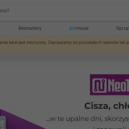
Bestsellery
pro
mocje
Sprzę
pnia lokal jest nieczynny. Zapraszamy do pozostałych salonów lub