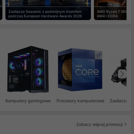
Zasilacze Seasonic z podwójnym triumfem
AMD Ryzen 7 5800X3
podczas European Hardware Awards 2026
AM4 i DDR4
Na
Komputery gamingowe
Procesory komputerowe
Zasilacze d
Zobacz więcej promocji