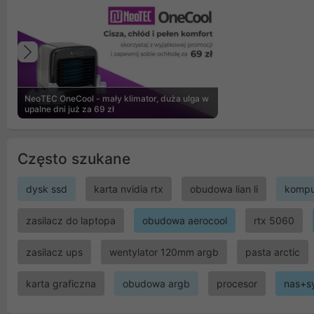
Poprzedni
NeoTEC OneCool - mały klimator, duża ulga w
upalne dni już za 69 zł
Często szukane
dysk ssd
karta nvidia rtx
obudowa lian li
kompu
zasilacz do laptopa
obudowa aerocool
rtx 5060
zasilacz ups
wentylator 120mm argb
pasta arctic
karta graficzna
obudowa argb
procesor
nas+s