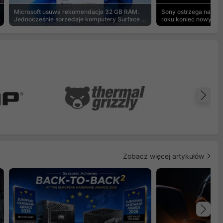
Microsoft usuwa rekomendacje 32 GB RAM.
Sony ostrzega na pu
Jednocześnie sprzedaje komputery Surface z
roku koniec nowych g
8 GB
Na
Zobacz więcej artykułów
Na