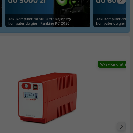
Na
Jaki komputer do 5000 zł? Najlepszy
Jaki komputer do 600
komputer do gier | Ranking PC 2026
komputer do gier | R
Wysyłka gratis
Na