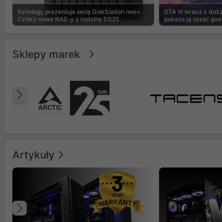
Synology prezentuje serię DiskStation neo+.
GTA VI wraca z dużą 
Cztery nowe NAS-y z rodziny DS25
pokaże ją sześć god
Sklepy marek
Poprzedni
Artykuły
Poprzedni