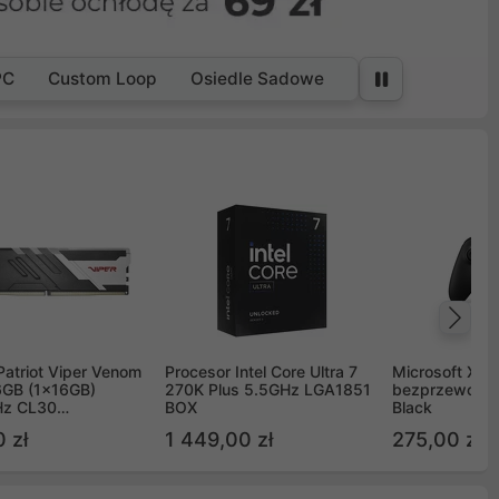
PC
Custom Loop
Osiedle Sadowe
Na
Patriot Viper Venom
Procesor Intel Core Ultra 7
Microsoft Xbox
GB (1x16GB)
270K Plus 5.5GHz LGA1851
bezprzewodo
z CL30
BOX
Black
G60C30
 zł
1 449,00 zł
275,00 zł