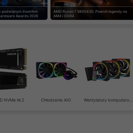
 z podwójnym triumfem
AMD Ryzen 7 5800X3D. Powrót legendy na
Hardware Awards 2026
AM4 i DDR4
SD NVMe M.2
Chłodzenie AIO
Wentylatory komputerowe