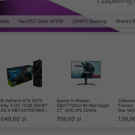
udio
NeoTEC Solar 475W
ZENPC Gaming
Stwórz 
lit GeForce RTX 5070
iiyama G-Master
Chłodzen
finity 3 OC 12GB GDDR7
GB2771QSU-B1 Red Eagle
Freezer 
LSS 4 (NE75070S19K9-
27" QHD IPS 200Hz
Box (A
B2050S)
 049,00 zł
759,00 zł
139,00