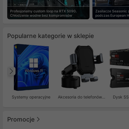
Profesjonalny custom loop na RTX 5090.
Zasilacze Seasonic
Chłodzenie wodne bez kompromisów
podczas European 
Popularne kategorie w sklepie
Poprzedni
Systemy operacyjne
Akcesoria do telefonów GSM
Dysk S
Promocje