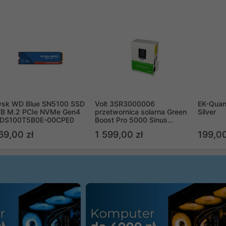
ysk WD Blue SN5100 SSD
Volt 3SR3000006
EK-Quan
TB M.2 PCIe NVMe Gen4
przetwornica solarna Green
Silver
DS100T5B0E-00CPE0
Boost Pro 5000 Sinus
Bypass
69,00 zł
1 599,00 zł
199,00