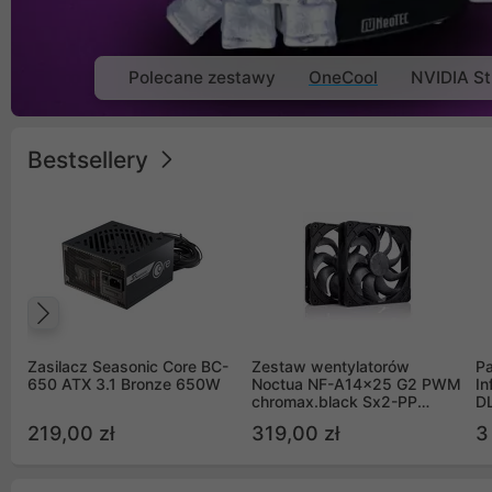
Polecane zestawy
OneCool
NVIDIA St
Bestsellery
Poprzedni
Zasilacz Seasonic Core BC-
Zestaw wentylatorów
Pa
650 ATX 3.1 Bronze 650W
Noctua NF-A14x25 G2 PWM
In
chromax.black Sx2-PP
D
Sterrox 140mm Push Pull
G
219,00 zł
319,00 zł
3
(2szt)