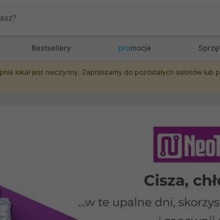
Bestsellery
pro
mocje
Sprzę
pnia lokal jest nieczynny. Zapraszamy do pozostałych salonów lub