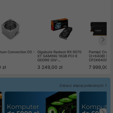
Na
tum Convection D5 -
Gigabyte Radeon RX 9070
Pamięć Crucia
XT GAMING 16GB PCI-E
(2x64GB) DD
GDDR6 (GV-
CP2K64G56C
R9070XTGAMING-16GD)
 zł
3 249,00 zł
7 999,00 zł
Zobacz więcej polecanych