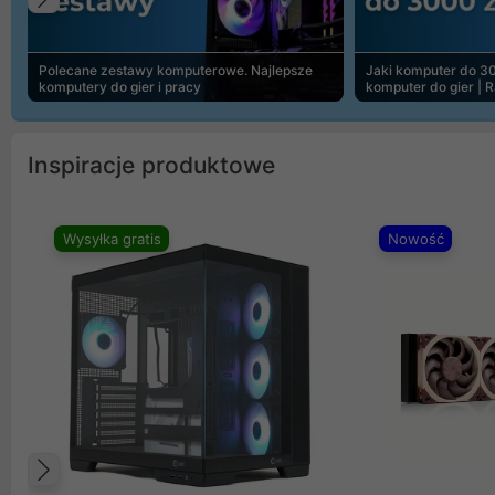
Poprzedni
Polecane zestawy komputerowe. Najlepsze
Jaki komputer do 30
komputery do gier i pracy
komputer do gier | 
Inspiracje produktowe
Wysyłka gratis
Nowość
Poprzedni