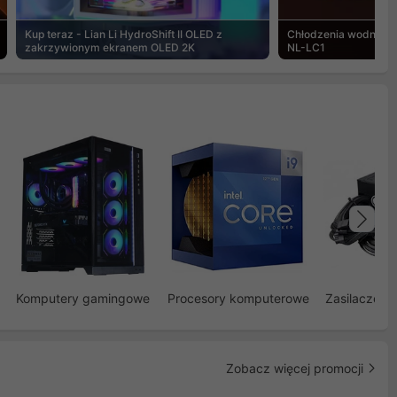
Kup teraz - Lian Li HydroShift II OLED z
Chłodzenia wodne Noc
zakrzywionym ekranem OLED 2K
NL-LC1
Na
Komputery gamingowe
Procesory komputerowe
Zasilacze d
Zobacz więcej promocji