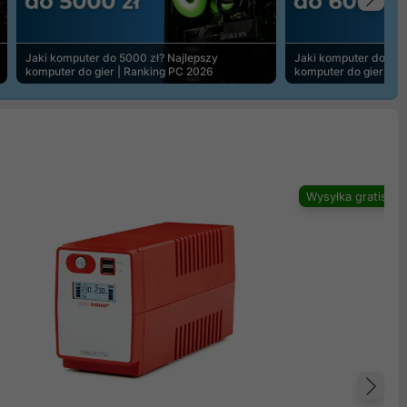
Na
Jaki komputer do 5000 zł? Najlepszy
Jaki komputer do 600
komputer do gier | Ranking PC 2026
komputer do gier | R
Wysyłka gratis
Na