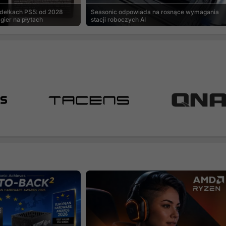
udełkach PS5: od 2028
Seasonic odpowiada na rosnące wymagania
gier na płytach
stacji roboczych AI