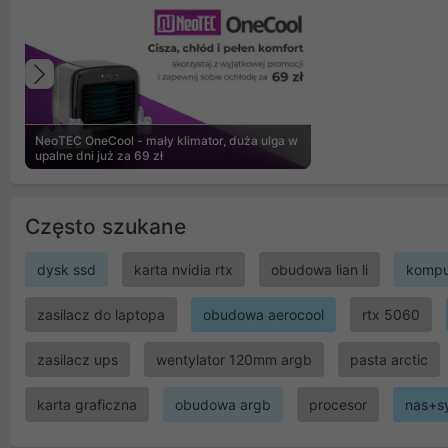
Poprzedni
NeoTEC OneCool - mały klimator, duża ulga w
upalne dni już za 69 zł
Często szukane
dysk ssd
karta nvidia rtx
obudowa lian li
kompu
zasilacz do laptopa
obudowa aerocool
rtx 5060
zasilacz ups
wentylator 120mm argb
pasta arctic
karta graficzna
obudowa argb
procesor
nas+s