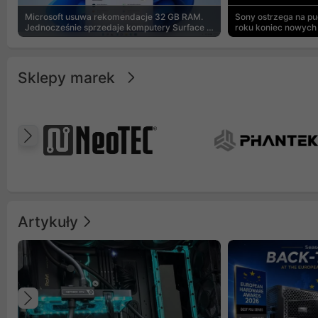
Microsoft usuwa rekomendacje 32 GB RAM.
Sony ostrzega na p
Jednocześnie sprzedaje komputery Surface z
roku koniec nowych 
8 GB
Sklepy marek
Poprzedni
Artykuły
Poprzedni