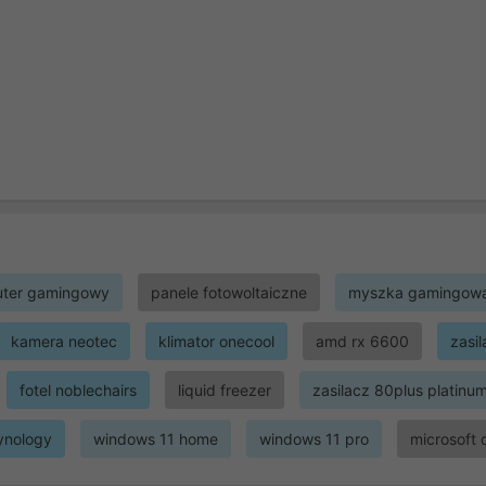
ter gamingowy
panele fotowoltaiczne
myszka gamingow
kamera neotec
klimator onecool
amd rx 6600
zasi
fotel noblechairs
liquid freezer
zasilacz 80plus platinu
ynology
windows 11 home
windows 11 pro
microsoft 