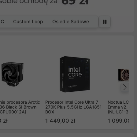
PC
Custom Loop
Osiedle Sadowe
Na
ie procesora Arctic
Procesor Intel Core Ultra 7
Noctua LC1 3
36 Black SI Brown
270K Plus 5.5GHz LGA1851
Emma v2, chł
OCPU00012A)
BOX
(NL-LC1-36)
 zł
1 449,00 zł
1 099,00 zł