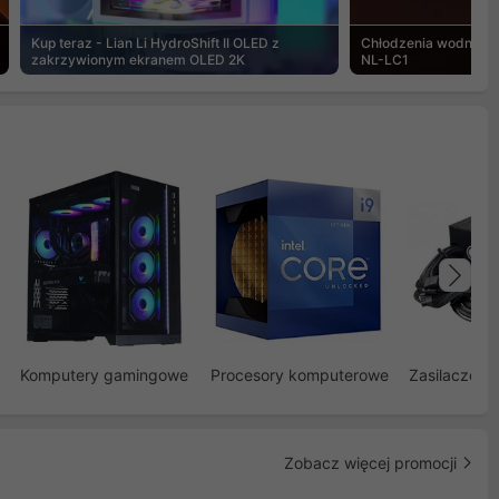
Kup teraz - Lian Li HydroShift II OLED z
Chłodzenia wodne Noc
zakrzywionym ekranem OLED 2K
NL-LC1
Na
Komputery gamingowe
Procesory komputerowe
Zasilacze d
Zobacz więcej promocji