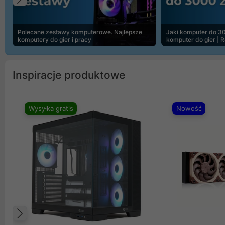
Poprzedni
Polecane zestawy komputerowe. Najlepsze
Jaki komputer do 30
komputery do gier i pracy
komputer do gier | 
Inspiracje produktowe
Wysyłka gratis
Nowość
Poprzedni