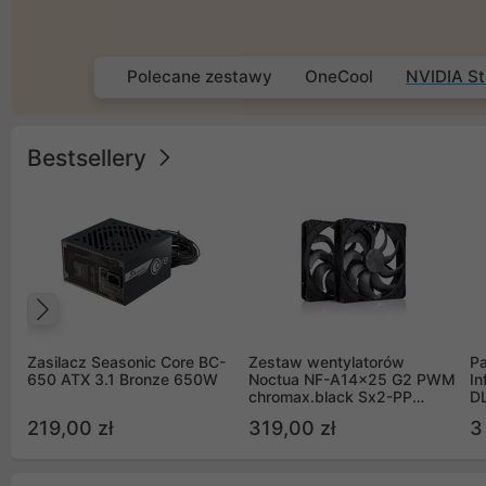
Polecane zestawy
OneCool
NVIDIA St
Bestsellery
Poprzedni
Zasilacz Seasonic Core BC-
Zestaw wentylatorów
Pa
650 ATX 3.1 Bronze 650W
Noctua NF-A14x25 G2 PWM
In
chromax.black Sx2-PP
D
Sterrox 140mm Push Pull
G
219,00 zł
319,00 zł
3
(2szt)