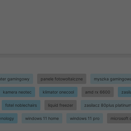
ter gamingowy
panele fotowoltaiczne
myszka gamingow
kamera neotec
klimator onecool
amd rx 6600
zasi
fotel noblechairs
liquid freezer
zasilacz 80plus platinu
ynology
windows 11 home
windows 11 pro
microsoft 