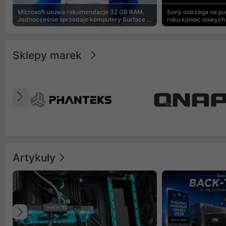
Microsoft usuwa rekomendacje 32 GB RAM.
Sony ostrzega na p
Jednocześnie sprzedaje komputery Surface z
roku koniec nowych 
8 GB
Sklepy marek
Poprzedni
Artykuły
Poprzedni