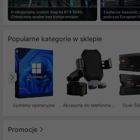
Profesjonalny custom loop na RTX 5090.
Zasilacze Seasonic
Chłodzenie wodne bez kompromisów
podczas European 
Popularne kategorie w sklepie
Poprzedni
Systemy operacyjne
Akcesoria do telefonów GSM
Dysk S
Promocje