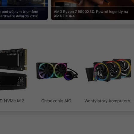
 z podwójnym triumfem
AMD Ryzen 7 5800X3D. Powrót legendy na
Hardware Awards 2026
AM4 i DDR4
SD NVMe M.2
Chłodzenie AIO
Wentylatory komputerowe