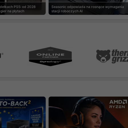
udełkach PS5: od 2028
Seasonic odpowiada na rosnące wymagania
gier na płytach
stacji roboczych AI