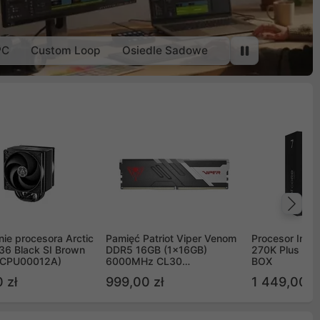
PC
Custom Loop
Osiedle Sadowe
Na
ie procesora Arctic
Pamięć Patriot Viper Venom
Procesor Intel 
36 Black SI Brown
DDR5 16GB (1x16GB)
270K Plus 5.
OCPU00012A)
6000MHz CL30
BOX
PVV516G60C30
 zł
999,00 zł
1 449,00 z