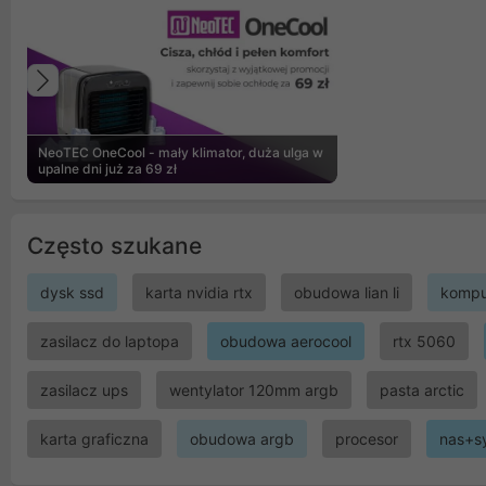
Poprzedni
NeoTEC OneCool - mały klimator, duża ulga w
upalne dni już za 69 zł
Często szukane
dysk ssd
karta nvidia rtx
obudowa lian li
kompu
zasilacz do laptopa
obudowa aerocool
rtx 5060
zasilacz ups
wentylator 120mm argb
pasta arctic
karta graficzna
obudowa argb
procesor
nas+s