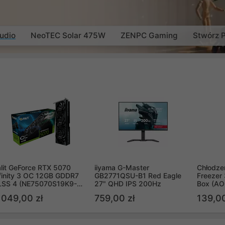
udio
NeoTEC Solar 475W
ZENPC Gaming
Stwórz 
lit GeForce RTX 5070
iiyama G-Master
Chłodzen
finity 3 OC 12GB GDDR7
GB2771QSU-B1 Red Eagle
Freezer 
LSS 4 (NE75070S19K9-
27" QHD IPS 200Hz
Box (A
B2050S)
 049,00 zł
759,00 zł
139,00