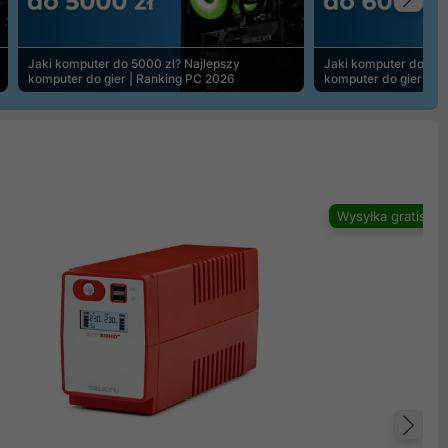
Na
Jaki komputer do 5000 zł? Najlepszy
Jaki komputer do 600
komputer do gier | Ranking PC 2026
komputer do gier | R
Wysyłka gratis
Na