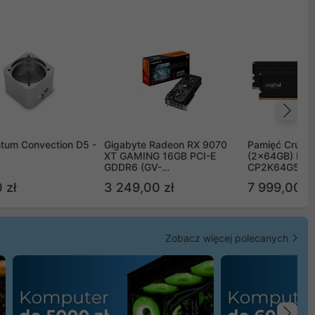
Na
tum Convection D5 -
Gigabyte Radeon RX 9070
Pamięć Crucia
XT GAMING 16GB PCI-E
(2x64GB) DD
GDDR6 (GV-
CP2K64G56C
R9070XTGAMING-16GD)
 zł
3 249,00 zł
7 999,00 zł
Zobacz więcej polecanych