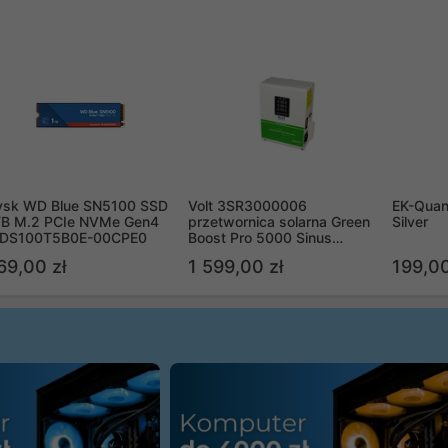
ysk WD Blue SN5100 SSD
Volt 3SR3000006
EK-Quan
TB M.2 PCIe NVMe Gen4
przetwornica solarna Green
Silver
DS100T5B0E-00CPE0
Boost Pro 5000 Sinus
Bypass
69,00 zł
1 599,00 zł
199,00