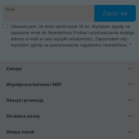
danych osobowych. Dlatego zakup notebooka albo laptopa w
Email
ProLine to czysta przyjemność i pełne bezpieczeństwo.
Zapisz się
Zaopatrzysz się u nas w akcesoria i części komputerowe
takie jak procesory, karty graficzne, płyty główne, pamięci,
Oświadczam, że mam ukończone 16 lat. Wyrażam zgodę na
dyski SSD, M.2 oraz HDD. Nasi pracownicy pomogą Ci wybrać
zapisanie mnie do Newslettera Proline i przetwarzanie mojego
najlepszy zasilacz komputerowy oraz obudowę do komputera.
adresu e-mail w celu wysyłki wiadomości. Zapoznałem się i
Poza komputerami mamy również najlepsze na rynku
wyrażam zgodę na postanowienia
regulaminu newslettera
.
Smartfony takich producentów jak Xiaomi, Apple, Samsung i
Huawei. Jeżeli chcesz, aby Twój komputer pracował cicho,
posiadamy szeroką gamę chłodzenia procesora, oraz ciche
wentylatory. Na koniec mając już to wszystko, możesz
Zakupy
wybrać idealny fotel gamingowy.
Współpraca hurtowa i MŚP
Okazja i promocja
Struktura strony
Sklepy marek