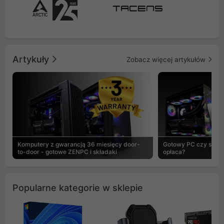
Artykuły
Zobacz więcej artykułów
Komputery z gwarancją 36 miesięcy door-
Gotowy PC czy skład
to-door - gotowe ZENPC i składaki
opłaca?
Popularne kategorie w sklepie