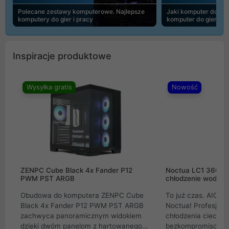
Polecane zestawy komputerowe. Najlepsze
Jaki komputer do 30
komputery do gier i pracy
komputer do gier | 
Inspiracje produktowe
Wysyłka gratis
Nowość
ZENPC Cube Black 4x Fander P12
Noctua LC1 360mm
PWM PST ARGB
chłodzenie wodne 
Obudowa do komputera ZENPC Cube
To już czas. AIO w
Black 4x Fander P12 PWM PST ARGB
Noctua! Profesjon
zachwyca panoramicznym widokiem
chłodzenia cieczą 
dzięki dwóm panelom z hartowanego
bezkompromisowe 