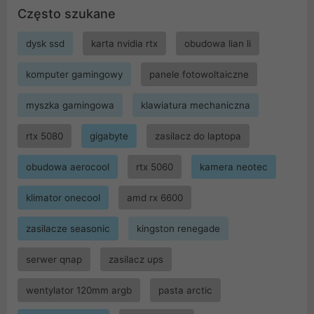
Często szukane
dysk ssd
karta nvidia rtx
obudowa lian li
komputer gamingowy
panele fotowoltaiczne
myszka gamingowa
klawiatura mechaniczna
rtx 5080
gigabyte
zasilacz do laptopa
obudowa aerocool
rtx 5060
kamera neotec
klimator onecool
amd rx 6600
zasilacze seasonic
kingston renegade
serwer qnap
zasilacz ups
wentylator 120mm argb
pasta arctic