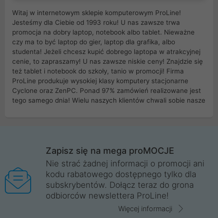
Witaj w internetowym sklepie komputerowym ProLine!
Jesteśmy dla Ciebie od 1993 roku! U nas zawsze trwa
promocja na dobry laptop, notebook albo tablet. Nieważne
czy ma to być laptop do gier, laptop dla grafika, albo
studenta! Jeżeli chcesz kupić dobrego laptopa w atrakcyjnej
cenie, to zapraszamy! U nas zawsze niskie ceny! Znajdzie się
też tablet i notebook do szkoły, tanio w promocji! Firma
ProLine produkuje wysokiej klasy komputery stacjonarne
Cyclone oraz ZenPC. Ponad 97% zamówień realizowane jest
tego samego dnia! Wielu naszych klientów chwali sobie nasze
myszki dla graczy i klawiatury mechaniczne. Posiadamy sieć
sklepów komputerowych na terenie kraju. W większości z
nich możesz odebrać zamówienie bez kosztów transportu.
Posiadamy sklep komputerowy w miastach takich jak
Wrocław, Poznań, Legnica, Katowice, Gliwice, Kalisz, Bytom,
Zapisz się na mega proMOCJE
Trzebnica, Opole. Szybka i profesjonalna obsługa!
Nie strać żadnej informacji o promocji ani
kodu rabatowego dostępnego tylko dla
ProLine to polska firma ze 100% polskim kapitałem. Działamy
subskrybentów. Dołącz teraz do grona
legalnie i płacimy podatki w naszym kraju! Posiadamy siedzibę
odbiorców newslettera ProLine!
główną w Mirkowie oraz salony na terenie kraju. Cała
komunikacja ze sklepem komputerowym ProLine jest
Więcej informacji
szyfrowana za pomocą technologii SSL. Nie sprzedajemy