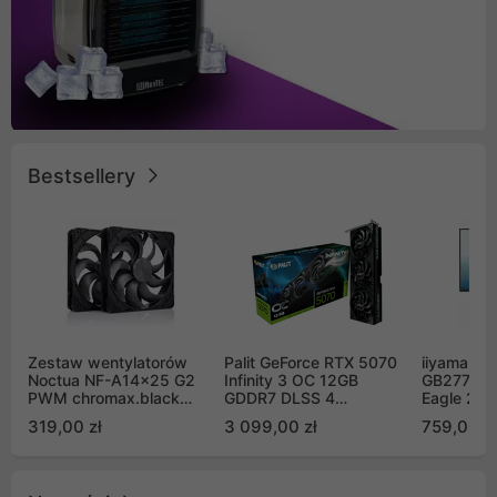
Bestsellery
Zestaw wentylatorów
Palit GeForce RTX 5070
iiyama G-
Noctua NF-A14x25 G2
Infinity 3 OC 12GB
GB2771QS
PWM chromax.black
GDDR7 DLSS 4
Eagle 27"
Sx2-PP Sterrox 140mm
(NE75070S19K9-
200Hz
319,00 zł
3 099,00 zł
759,00 zł
Push Pull (2szt)
GB2050S)