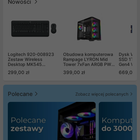
Nowości
Logitech 920-008923
Obudowa komputerowa
Dysk WD 
Zestaw Wireless
Rampage LYRON Mid
SSD 1TB 
Desktop MK545
Tower 7xFan ARGB PWM
Gen4 WD
Advanced
czarna
00CPE0
299,00 zł
399,00 zł
669,00 z
Polecane
Zobacz więcej polecanych