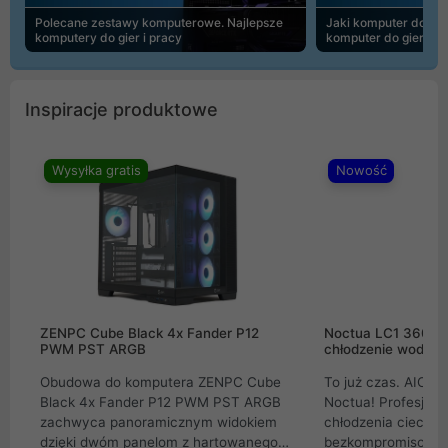
Polecane zestawy komputerowe. Najlepsze
Jaki komputer do 30
komputery do gier i pracy
komputer do gier | 
Inspiracje produktowe
Wysyłka gratis
Nowość
ZENPC Cube Black 4x Fander P12
Noctua LC1 360mm
PWM PST ARGB
chłodzenie wodne 
Obudowa do komputera ZENPC Cube
To już czas. AIO w
Black 4x Fander P12 PWM PST ARGB
Noctua! Profesjon
zachwyca panoramicznym widokiem
chłodzenia cieczą 
dzięki dwóm panelom z hartowanego
bezkompromisowe 