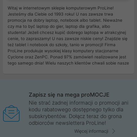
Witaj w internetowym sklepie komputerowym ProLine!
Jesteśmy dla Ciebie od 1993 roku! U nas zawsze trwa
promocja na dobry laptop, notebook albo tablet. Nieważne
czy ma to być laptop do gier, laptop dla grafika, albo
studenta! Jeżeli chcesz kupić dobrego laptopa w atrakcyjnej
cenie, to zapraszamy! U nas zawsze niskie ceny! Znajdzie się
też tablet i notebook do szkoły, tanio w promocji! Firma
ProLine produkuje wysokiej klasy komputery stacjonarne
Cyclone oraz ZenPC. Ponad 97% zamówień realizowane jest
tego samego dnia! Wielu naszych klientów chwali sobie nasze
myszki dla graczy i klawiatury mechaniczne. Posiadamy sieć
sklepów komputerowych na terenie kraju. W większości z
nich możesz odebrać zamówienie bez kosztów transportu.
Posiadamy sklep komputerowy w miastach takich jak
Wrocław, Poznań, Legnica, Katowice, Gliwice, Kalisz, Bytom,
Zapisz się na mega proMOCJE
Trzebnica, Opole. Szybka i profesjonalna obsługa!
Nie strać żadnej informacji o promocji ani
kodu rabatowego dostępnego tylko dla
ProLine to polska firma ze 100% polskim kapitałem. Działamy
subskrybentów. Dołącz teraz do grona
legalnie i płacimy podatki w naszym kraju! Posiadamy siedzibę
odbiorców newslettera ProLine!
główną w Mirkowie oraz salony na terenie kraju. Cała
komunikacja ze sklepem komputerowym ProLine jest
Więcej informacji
szyfrowana za pomocą technologii SSL. Nie sprzedajemy