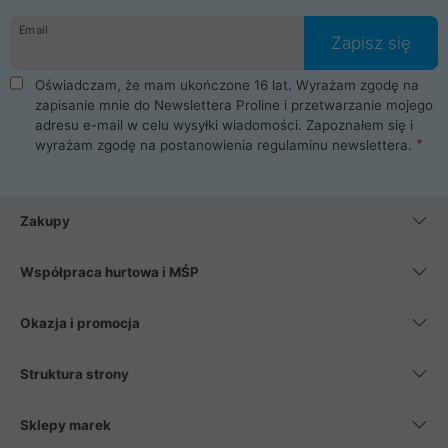
danych osobowych. Dlatego zakup notebooka albo laptopa w
Email
ProLine to czysta przyjemność i pełne bezpieczeństwo.
Zapisz się
Zaopatrzysz się u nas w akcesoria i części komputerowe
takie jak procesory, karty graficzne, płyty główne, pamięci,
Oświadczam, że mam ukończone 16 lat. Wyrażam zgodę na
dyski SSD, M.2 oraz HDD. Nasi pracownicy pomogą Ci wybrać
zapisanie mnie do Newslettera Proline i przetwarzanie mojego
najlepszy zasilacz komputerowy oraz obudowę do komputera.
adresu e-mail w celu wysyłki wiadomości. Zapoznałem się i
Poza komputerami mamy również najlepsze na rynku
wyrażam zgodę na postanowienia
regulaminu newslettera
.
Smartfony takich producentów jak Xiaomi, Apple, Samsung i
Huawei. Jeżeli chcesz, aby Twój komputer pracował cicho,
posiadamy szeroką gamę chłodzenia procesora, oraz ciche
wentylatory. Na koniec mając już to wszystko, możesz
Zakupy
wybrać idealny fotel gamingowy.
Współpraca hurtowa i MŚP
Okazja i promocja
Struktura strony
Sklepy marek