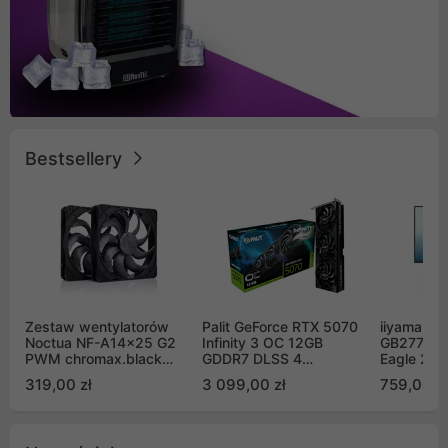
Bestsellery
Zestaw wentylatorów
Palit GeForce RTX 5070
iiyama G-
Noctua NF-A14x25 G2
Infinity 3 OC 12GB
GB2771QS
PWM chromax.black
GDDR7 DLSS 4
Eagle 27"
Sx2-PP Sterrox 140mm
(NE75070S19K9-
200Hz
319,00 zł
3 099,00 zł
759,00 zł
Push Pull (2szt)
GB2050S)