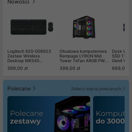
Nowości
Logitech 920-008923
Obudowa komputerowa
Dysk WD 
Zestaw Wireless
Rampage LYRON Mid
SSD 1TB 
Desktop MK545
Tower 7xFan ARGB PWM
Gen4 WD
Advanced
czarna
00CPE0
299,00 zł
399,00 zł
669,00 z
Polecane
Zobacz więcej polecanych