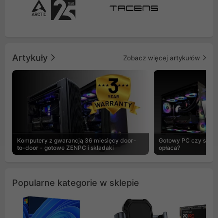
Artykuły
Zobacz więcej artykułów
Komputery z gwarancją 36 miesięcy door-
Gotowy PC czy skład
to-door - gotowe ZENPC i składaki
opłaca?
Popularne kategorie w sklepie