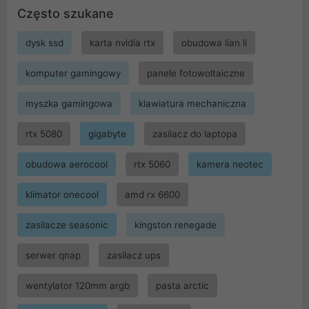
Często szukane
dysk ssd
karta nvidia rtx
obudowa lian li
komputer gamingowy
panele fotowoltaiczne
myszka gamingowa
klawiatura mechaniczna
rtx 5080
gigabyte
zasilacz do laptopa
obudowa aerocool
rtx 5060
kamera neotec
klimator onecool
amd rx 6600
zasilacze seasonic
kingston renegade
serwer qnap
zasilacz ups
wentylator 120mm argb
pasta arctic