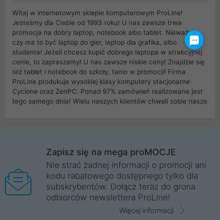
Witaj w internetowym sklepie komputerowym ProLine!
Jesteśmy dla Ciebie od 1993 roku! U nas zawsze trwa
promocja na dobry laptop, notebook albo tablet. Nieważne
czy ma to być laptop do gier, laptop dla grafika, albo
studenta! Jeżeli chcesz kupić dobrego laptopa w atrakcyjnej
cenie, to zapraszamy! U nas zawsze niskie ceny! Znajdzie się
też tablet i notebook do szkoły, tanio w promocji! Firma
ProLine produkuje wysokiej klasy komputery stacjonarne
Cyclone oraz ZenPC. Ponad 97% zamówień realizowane jest
tego samego dnia! Wielu naszych klientów chwali sobie nasze
myszki dla graczy i klawiatury mechaniczne. Posiadamy sieć
sklepów komputerowych na terenie kraju. W większości z
nich możesz odebrać zamówienie bez kosztów transportu.
Posiadamy sklep komputerowy w miastach takich jak
Wrocław, Poznań, Legnica, Katowice, Gliwice, Kalisz, Bytom,
Zapisz się na mega proMOCJE
Trzebnica, Opole. Szybka i profesjonalna obsługa!
Nie strać żadnej informacji o promocji ani
kodu rabatowego dostępnego tylko dla
ProLine to polska firma ze 100% polskim kapitałem. Działamy
subskrybentów. Dołącz teraz do grona
legalnie i płacimy podatki w naszym kraju! Posiadamy siedzibę
odbiorców newslettera ProLine!
główną w Mirkowie oraz salony na terenie kraju. Cała
komunikacja ze sklepem komputerowym ProLine jest
Więcej informacji
szyfrowana za pomocą technologii SSL. Nie sprzedajemy