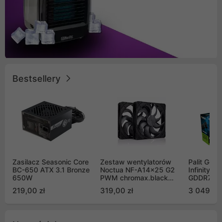
Bestsellery
Zasilacz Seasonic Core
Zestaw wentylatorów
Palit GeF
BC-650 ATX 3.1 Bronze
Noctua NF-A14x25 G2
Infinity 3
650W
PWM chromax.black
GDDR7 DL
Sx2-PP Sterrox 140mm
(NE75070
219,00 zł
319,00 zł
3 049,00
Push Pull (2szt)
GB2050S