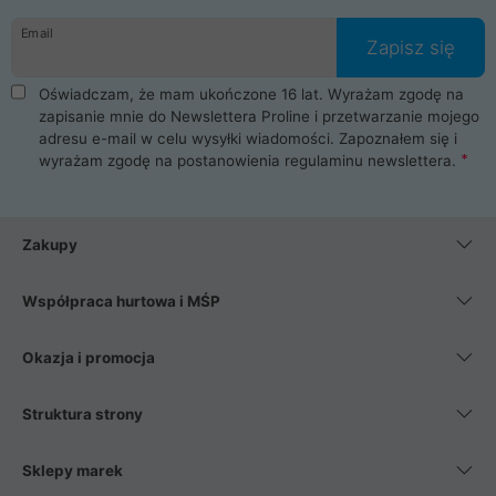
danych osobowych. Dlatego zakup notebooka albo laptopa w
Email
ProLine to czysta przyjemność i pełne bezpieczeństwo.
Zapisz się
Zaopatrzysz się u nas w akcesoria i części komputerowe
takie jak procesory, karty graficzne, płyty główne, pamięci,
Oświadczam, że mam ukończone 16 lat. Wyrażam zgodę na
dyski SSD, M.2 oraz HDD. Nasi pracownicy pomogą Ci wybrać
zapisanie mnie do Newslettera Proline i przetwarzanie mojego
najlepszy zasilacz komputerowy oraz obudowę do komputera.
adresu e-mail w celu wysyłki wiadomości. Zapoznałem się i
Poza komputerami mamy również najlepsze na rynku
wyrażam zgodę na postanowienia
regulaminu newslettera
.
Smartfony takich producentów jak Xiaomi, Apple, Samsung i
Huawei. Jeżeli chcesz, aby Twój komputer pracował cicho,
posiadamy szeroką gamę chłodzenia procesora, oraz ciche
wentylatory. Na koniec mając już to wszystko, możesz
Zakupy
wybrać idealny fotel gamingowy.
Współpraca hurtowa i MŚP
Okazja i promocja
Struktura strony
Sklepy marek