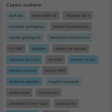
Często szukane
dysk ssd
karta nvidia rtx
obudowa lian li
komputer gamingowy
panele fotowoltaiczne
myszka gamingowa
klawiatura mechaniczna
rtx 5080
gigabyte
zasilacz do laptopa
obudowa aerocool
rtx 5060
kamera neotec
klimator onecool
amd rx 6600
zasilacze seasonic
kingston renegade
serwer qnap
zasilacz ups
wentylator 120mm argb
pasta arctic