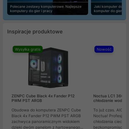
Polecane zestawy komputerowe. Najlepsze
Jaki komputer do 30
komputery do gier i pracy
komputer do gier | 
Inspiracje produktowe
Wysyłka gratis
Nowość
ZENPC Cube Black 4x Fander P12
Noctua LC1 360mm
PWM PST ARGB
chłodzenie wodne 
Obudowa do komputera ZENPC Cube
To już czas. AIO w
Black 4x Fander P12 PWM PST ARGB
Noctua! Profesjon
zachwyca panoramicznym widokiem
chłodzenia cieczą 
dzięki dwóm panelom z hartowanego
bezkompromisowe 