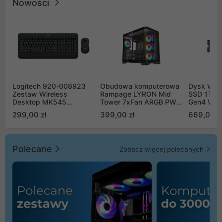
Nowości
Logitech 920-008923
Obudowa komputerowa
Dysk WD 
Zestaw Wireless
Rampage LYRON Mid
SSD 1TB 
Desktop MK545
Tower 7xFan ARGB PWM
Gen4 WD
Advanced
czarna
00CPE0
299,00 zł
399,00 zł
669,00 z
Polecane
Zobacz więcej polecanych