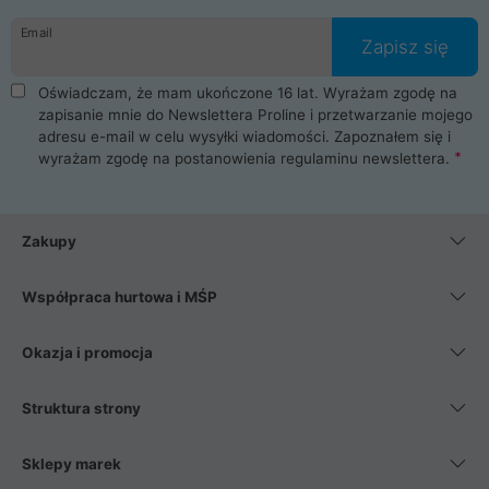
danych osobowych. Dlatego zakup notebooka albo laptopa w
Email
ProLine to czysta przyjemność i pełne bezpieczeństwo.
Zapisz się
Zaopatrzysz się u nas w akcesoria i części komputerowe
takie jak procesory, karty graficzne, płyty główne, pamięci,
Oświadczam, że mam ukończone 16 lat. Wyrażam zgodę na
dyski SSD, M.2 oraz HDD. Nasi pracownicy pomogą Ci wybrać
zapisanie mnie do Newslettera Proline i przetwarzanie mojego
najlepszy zasilacz komputerowy oraz obudowę do komputera.
adresu e-mail w celu wysyłki wiadomości. Zapoznałem się i
Poza komputerami mamy również najlepsze na rynku
wyrażam zgodę na postanowienia
regulaminu newslettera
.
Smartfony takich producentów jak Xiaomi, Apple, Samsung i
Huawei. Jeżeli chcesz, aby Twój komputer pracował cicho,
posiadamy szeroką gamę chłodzenia procesora, oraz ciche
wentylatory. Na koniec mając już to wszystko, możesz
Zakupy
wybrać idealny fotel gamingowy.
Współpraca hurtowa i MŚP
Okazja i promocja
Struktura strony
Sklepy marek