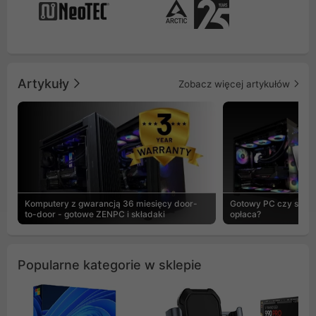
Artykuły
Zobacz więcej artykułów
Komputery z gwarancją 36 miesięcy door-
Gotowy PC czy skład
to-door - gotowe ZENPC i składaki
opłaca?
Popularne kategorie w sklepie