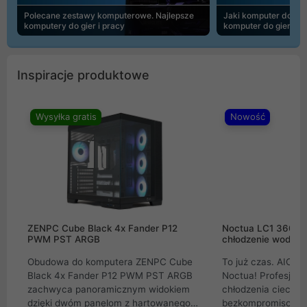
Polecane zestawy komputerowe. Najlepsze
Jaki komputer do 30
komputery do gier i pracy
komputer do gier | 
Inspiracje produktowe
Wysyłka gratis
Nowość
ZENPC Cube Black 4x Fander P12
Noctua LC1 360mm
PWM PST ARGB
chłodzenie wodne 
Obudowa do komputera ZENPC Cube
To już czas. AIO w
Black 4x Fander P12 PWM PST ARGB
Noctua! Profesjon
zachwyca panoramicznym widokiem
chłodzenia cieczą 
dzięki dwóm panelom z hartowanego
bezkompromisowe 