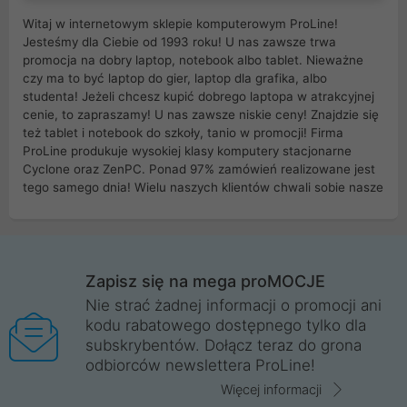
Witaj w internetowym sklepie komputerowym ProLine!
Jesteśmy dla Ciebie od 1993 roku! U nas zawsze trwa
promocja na dobry laptop, notebook albo tablet. Nieważne
czy ma to być laptop do gier, laptop dla grafika, albo
studenta! Jeżeli chcesz kupić dobrego laptopa w atrakcyjnej
cenie, to zapraszamy! U nas zawsze niskie ceny! Znajdzie się
też tablet i notebook do szkoły, tanio w promocji! Firma
ProLine produkuje wysokiej klasy komputery stacjonarne
Cyclone oraz ZenPC. Ponad 97% zamówień realizowane jest
tego samego dnia! Wielu naszych klientów chwali sobie nasze
myszki dla graczy i klawiatury mechaniczne. Posiadamy sieć
sklepów komputerowych na terenie kraju. W większości z
nich możesz odebrać zamówienie bez kosztów transportu.
Posiadamy sklep komputerowy w miastach takich jak
Wrocław, Poznań, Legnica, Katowice, Gliwice, Kalisz, Bytom,
Zapisz się na mega proMOCJE
Trzebnica, Opole. Szybka i profesjonalna obsługa!
Nie strać żadnej informacji o promocji ani
kodu rabatowego dostępnego tylko dla
ProLine to polska firma ze 100% polskim kapitałem. Działamy
subskrybentów. Dołącz teraz do grona
legalnie i płacimy podatki w naszym kraju! Posiadamy siedzibę
odbiorców newslettera ProLine!
główną w Mirkowie oraz salony na terenie kraju. Cała
komunikacja ze sklepem komputerowym ProLine jest
Więcej informacji
szyfrowana za pomocą technologii SSL. Nie sprzedajemy