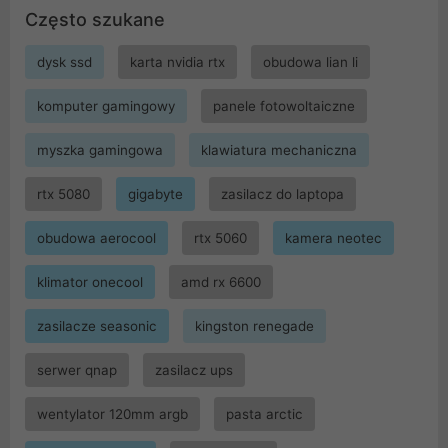
Często szukane
dysk ssd
karta nvidia rtx
obudowa lian li
komputer gamingowy
panele fotowoltaiczne
myszka gamingowa
klawiatura mechaniczna
rtx 5080
gigabyte
zasilacz do laptopa
obudowa aerocool
rtx 5060
kamera neotec
klimator onecool
amd rx 6600
zasilacze seasonic
kingston renegade
serwer qnap
zasilacz ups
wentylator 120mm argb
pasta arctic