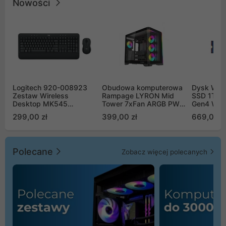
Nowości
Logitech 920-008923
Obudowa komputerowa
Dysk WD 
Zestaw Wireless
Rampage LYRON Mid
SSD 1TB 
Desktop MK545
Tower 7xFan ARGB PWM
Gen4 WD
Advanced
czarna
00CPE0
299,00 zł
399,00 zł
669,00 z
Polecane
Zobacz więcej polecanych