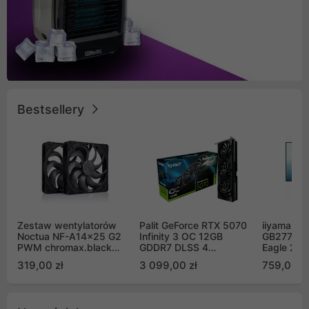
Bestsellery
Zestaw wentylatorów
Palit GeForce RTX 5070
iiyama G-
Noctua NF-A14x25 G2
Infinity 3 OC 12GB
GB2771QS
PWM chromax.black
GDDR7 DLSS 4
Eagle 27"
Sx2-PP Sterrox 140mm
(NE75070S19K9-
200Hz
319,00 zł
3 099,00 zł
759,00 zł
Push Pull (2szt)
GB2050S)