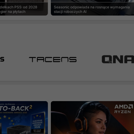
udełkach PS5: od 2028
Seasonic odpowiada na rosnące wymagania
gier na płytach
stacji roboczych AI