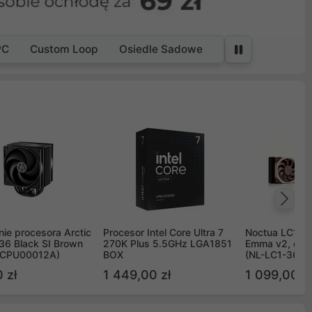
PC
Custom Loop
Osiedle Sadowe
Na
ie procesora Arctic
Procesor Intel Core Ultra 7
Noctua LC1 3
36 Black SI Brown
270K Plus 5.5GHz LGA1851
Emma v2, chł
OCPU00012A)
BOX
(NL-LC1-36)
 zł
1 449,00 zł
1 099,00 zł