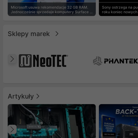
Microsoft usuwa rekomendacje 32 GB RAM.
Sony ostrzega na p
Jednocześnie sprzedaje komputery Surface z
roku koniec nowych 
8 GB
Sklepy marek
Poprzedni
Artykuły
Poprzedni