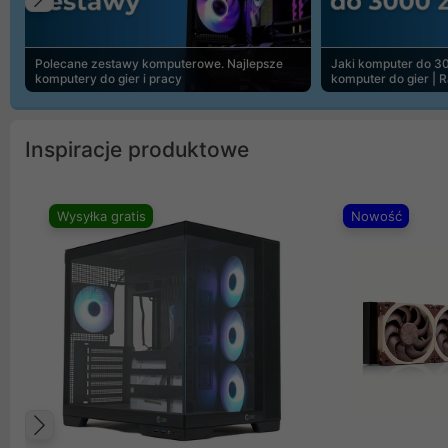
Poprzedni
Polecane zestawy komputerowe. Najlepsze
Jaki komputer do 30
komputery do gier i pracy
komputer do gier | 
Inspiracje produktowe
Wysyłka gratis
Nowość
Poprzedni