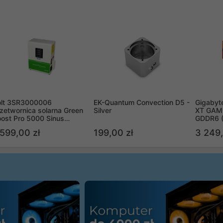
olt 3SR3000006
EK-Quantum Convection D5 -
Gigabyt
zetwornica solarna Green
Silver
XT GAMI
ost Pro 5000 Sinus
GDDR6 
ypass
R9070X
 599,00 zł
199,00 zł
3 249,