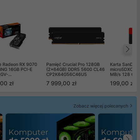
Na
e Radeon RX 9070
Pamięć Crucial Pro 128GB
Karta SanDisk
NG 16GB PCI-E
(2x64GB) DDR5 5600 CL46
microSDXC UH
(GV-
CP2K64G56C46U5
MB/s 128 GB
TGAMING-16GD)
00 zł
7 999,00 zł
199,00 zł
Zobacz więcej polecanych