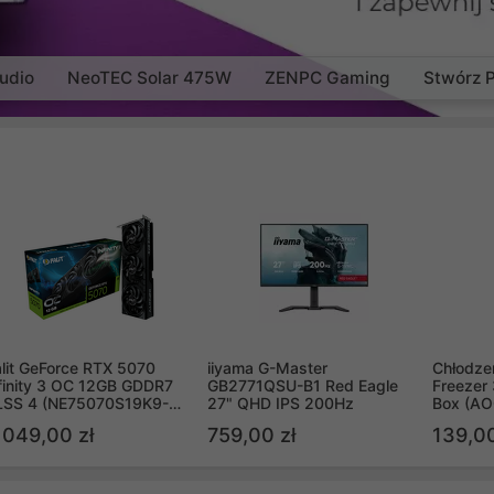
udio
NeoTEC Solar 475W
ZENPC Gaming
Stwórz 
lit GeForce RTX 5070
iiyama G-Master
Chłodzen
finity 3 OC 12GB GDDR7
GB2771QSU-B1 Red Eagle
Freezer 
LSS 4 (NE75070S19K9-
27" QHD IPS 200Hz
Box (A
B2050S)
 049,00 zł
759,00 zł
139,00