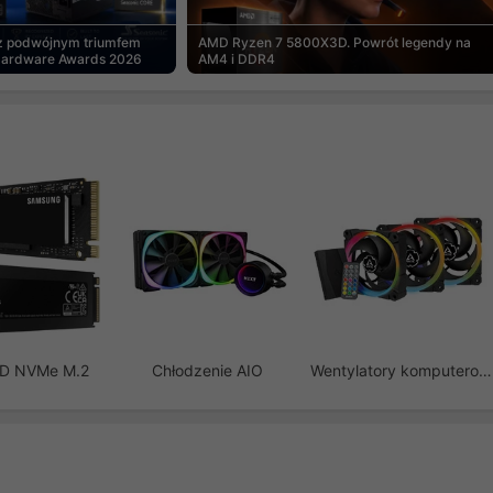
 z podwójnym triumfem
AMD Ryzen 7 5800X3D. Powrót legendy na
Hardware Awards 2026
AM4 i DDR4
SD NVMe M.2
Chłodzenie AIO
Wentylatory komputerowe