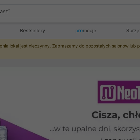
Bestsellery
pro
mocje
Sprzę
pnia lokal jest nieczynny. Zapraszamy do pozostałych salonów lub