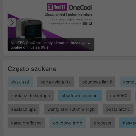
Poprzedni
NeoTEC OneCool - mały klimator, duża ulga w
upalne dni już za 69 zł
Często szukane
dysk ssd
karta nvidia rtx
obudowa lian li
kompu
zasilacz do laptopa
obudowa aerocool
rtx 5060
zasilacz ups
wentylator 120mm argb
pasta arctic
karta graficzna
obudowa argb
procesor
nas+s