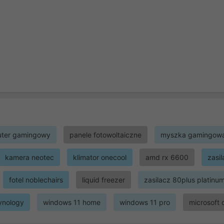
ter gamingowy
panele fotowoltaiczne
myszka gamingow
kamera neotec
klimator onecool
amd rx 6600
zasi
fotel noblechairs
liquid freezer
zasilacz 80plus platinu
ynology
windows 11 home
windows 11 pro
microsoft 