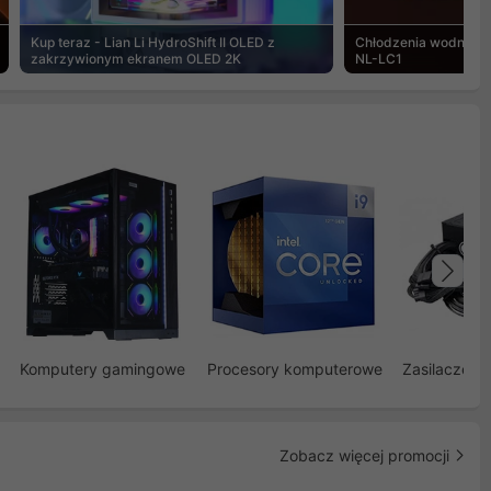
Kup teraz - Lian Li HydroShift II OLED z
Chłodzenia wodne Noc
zakrzywionym ekranem OLED 2K
NL-LC1
Na
Komputery gamingowe
Procesory komputerowe
Zasilacze d
Zobacz więcej promocji