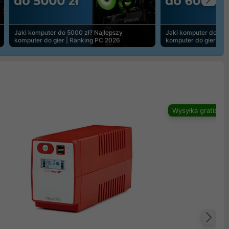
Na
Jaki komputer do 5000 zł? Najlepszy
Jaki komputer do 600
komputer do gier | Ranking PC 2026
komputer do gier | R
Wysyłka gratis
Na