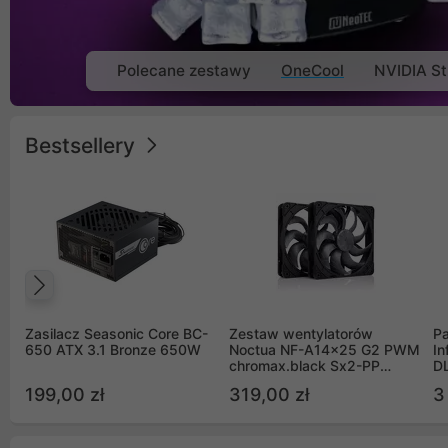
Polecane zestawy
OneCool
NVIDIA St
Bestsellery
Poprzedni
Zasilacz Seasonic Core BC-
Zestaw wentylatorów
Pa
650 ATX 3.1 Bronze 650W
Noctua NF-A14x25 G2 PWM
In
chromax.black Sx2-PP
D
Sterrox 140mm Push Pull
G
199,00 zł
319,00 zł
3
(2szt)