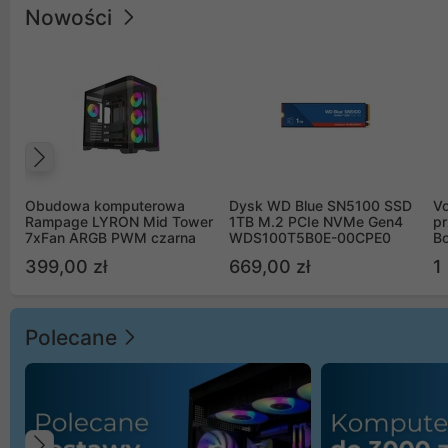
Nowości
Poprzedni
Obudowa komputerowa
Dysk WD Blue SN5100 SSD
V
Rampage LYRON Mid Tower
1TB M.2 PCIe NVMe Gen4
pr
7xFan ARGB PWM czarna
WDS100T5B0E-00CPE0
Bo
B
399,00 zł
669,00 zł
1
Polecane