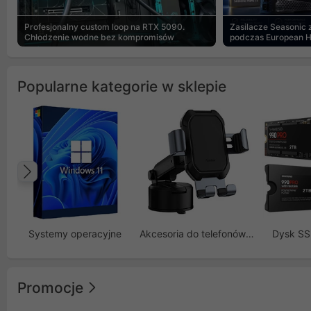
Profesjonalny custom loop na RTX 5090.
Zasilacze Seasonic
Chłodzenie wodne bez kompromisów
podczas European 
Popularne kategorie w sklepie
Poprzedni
Systemy operacyjne
Akcesoria do telefonów GSM
Dysk S
Promocje