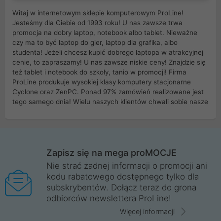
Witaj w internetowym sklepie komputerowym ProLine!
Jesteśmy dla Ciebie od 1993 roku! U nas zawsze trwa
promocja na dobry laptop, notebook albo tablet. Nieważne
czy ma to być laptop do gier, laptop dla grafika, albo
studenta! Jeżeli chcesz kupić dobrego laptopa w atrakcyjnej
cenie, to zapraszamy! U nas zawsze niskie ceny! Znajdzie się
też tablet i notebook do szkoły, tanio w promocji! Firma
ProLine produkuje wysokiej klasy komputery stacjonarne
Cyclone oraz ZenPC. Ponad 97% zamówień realizowane jest
tego samego dnia! Wielu naszych klientów chwali sobie nasze
myszki dla graczy i klawiatury mechaniczne. Posiadamy sieć
sklepów komputerowych na terenie kraju. W większości z
nich możesz odebrać zamówienie bez kosztów transportu.
Posiadamy sklep komputerowy w miastach takich jak
Wrocław, Poznań, Legnica, Katowice, Gliwice, Kalisz, Bytom,
Zapisz się na mega proMOCJE
Trzebnica, Opole. Szybka i profesjonalna obsługa!
Nie strać żadnej informacji o promocji ani
kodu rabatowego dostępnego tylko dla
ProLine to polska firma ze 100% polskim kapitałem. Działamy
subskrybentów. Dołącz teraz do grona
legalnie i płacimy podatki w naszym kraju! Posiadamy siedzibę
odbiorców newslettera ProLine!
główną w Mirkowie oraz salony na terenie kraju. Cała
komunikacja ze sklepem komputerowym ProLine jest
Więcej informacji
szyfrowana za pomocą technologii SSL. Nie sprzedajemy