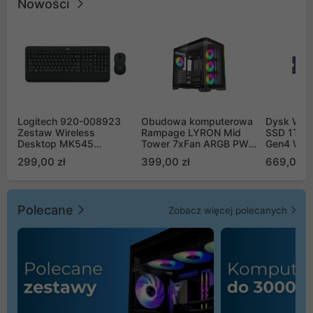
Nowości
Logitech 920-008923
Obudowa komputerowa
Dysk WD 
Zestaw Wireless
Rampage LYRON Mid
SSD 1TB 
Desktop MK545
Tower 7xFan ARGB PWM
Gen4 WD
Advanced
czarna
00CPE0
299,00 zł
399,00 zł
669,00 z
Polecane
Zobacz więcej polecanych