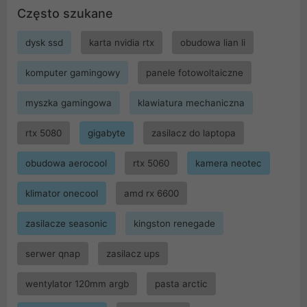
Często szukane
dysk ssd
karta nvidia rtx
obudowa lian li
komputer gamingowy
panele fotowoltaiczne
myszka gamingowa
klawiatura mechaniczna
rtx 5080
gigabyte
zasilacz do laptopa
obudowa aerocool
rtx 5060
kamera neotec
klimator onecool
amd rx 6600
zasilacze seasonic
kingston renegade
serwer qnap
zasilacz ups
wentylator 120mm argb
pasta arctic