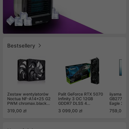
Bestsellery
Zestaw wentylatorów
Palit GeForce RTX 5070
iiyama G-
Noctua NF-A14x25 G2
Infinity 3 OC 12GB
GB2771QS
PWM chromax.black
GDDR7 DLSS 4
Eagle 27"
Sx2-PP Sterrox 140mm
(NE75070S19K9-
200Hz
319,00 zł
3 099,00 zł
759,00 zł
Push Pull (2szt)
GB2050S)