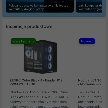
Polecane zestawy komputerowe. Najlepsze
Jaki komputer do 30
komputery do gier i pracy
komputer do gier | 
Inspiracje produktowe
Wysyłka gratis
Nowość
ZENPC Cube Black 4x Fander P12
Noctua LC1 360mm
PWM PST ARGB
chłodzenie wodne 
Obudowa do komputera ZENPC Cube
To już czas. AIO w
Black 4x Fander P12 PWM PST ARGB
Noctua! Profesjon
zachwyca panoramicznym widokiem
chłodzenia cieczą 
dzięki dwóm panelom z hartowanego
bezkompromisowe 