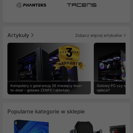
Artykuły
Zobacz więcej artykułów
Komputery z gwarancją 36 miesięcy door-
Gotowy PC czy skład
to-door - gotowe ZENPC i składaki
opłaca?
Popularne kategorie w sklepie