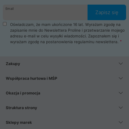
danych osobowych. Dlatego zakup notebooka albo laptopa w
Email
ProLine to czysta przyjemność i pełne bezpieczeństwo.
Zapisz się
Zaopatrzysz się u nas w akcesoria i części komputerowe
takie jak procesory, karty graficzne, płyty główne, pamięci,
Oświadczam, że mam ukończone 16 lat. Wyrażam zgodę na
dyski SSD, M.2 oraz HDD. Nasi pracownicy pomogą Ci wybrać
zapisanie mnie do Newslettera Proline i przetwarzanie mojego
najlepszy zasilacz komputerowy oraz obudowę do komputera.
adresu e-mail w celu wysyłki wiadomości. Zapoznałem się i
Poza komputerami mamy również najlepsze na rynku
wyrażam zgodę na postanowienia
regulaminu newslettera
.
Smartfony takich producentów jak Xiaomi, Apple, Samsung i
Huawei. Jeżeli chcesz, aby Twój komputer pracował cicho,
posiadamy szeroką gamę chłodzenia procesora, oraz ciche
wentylatory. Na koniec mając już to wszystko, możesz
Zakupy
wybrać idealny fotel gamingowy.
Współpraca hurtowa i MŚP
Okazja i promocja
Struktura strony
Sklepy marek