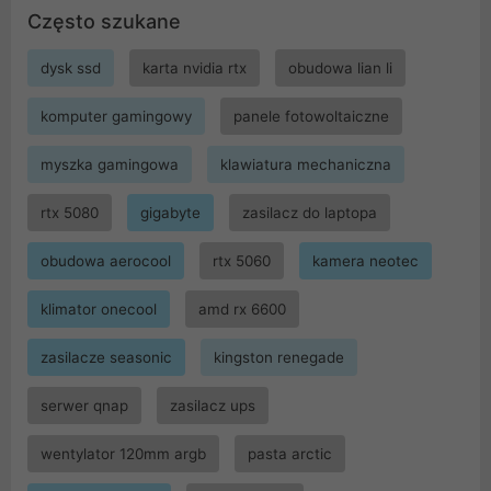
Często szukane
dysk ssd
karta nvidia rtx
obudowa lian li
komputer gamingowy
panele fotowoltaiczne
myszka gamingowa
klawiatura mechaniczna
rtx 5080
gigabyte
zasilacz do laptopa
obudowa aerocool
rtx 5060
kamera neotec
klimator onecool
amd rx 6600
zasilacze seasonic
kingston renegade
serwer qnap
zasilacz ups
wentylator 120mm argb
pasta arctic