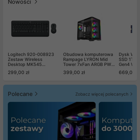
Nowości
Logitech 920-008923
Obudowa komputerowa
Dysk WD 
Zestaw Wireless
Rampage LYRON Mid
SSD 1TB 
Desktop MK545
Tower 7xFan ARGB PWM
Gen4 WD
Advanced
czarna
00CPE0
299,00 zł
399,00 zł
669,00 z
Polecane
Zobacz więcej polecanych