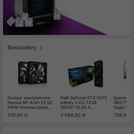
Bestsellery
Zestaw wentylatorów
Palit GeForce RTX 5070
iiyama G-
Noctua NF-A14x25 G2
Infinity 3 OC 12GB
GB2771QS
PWM chromax.black
GDDR7 DLSS 4
Eagle 27"
Sx2-PP Sterrox 140mm
(NE75070S19K9-
200Hz
319,00 zł
3 099,00 zł
759,00 zł
Push Pull (2szt)
GB2050S)