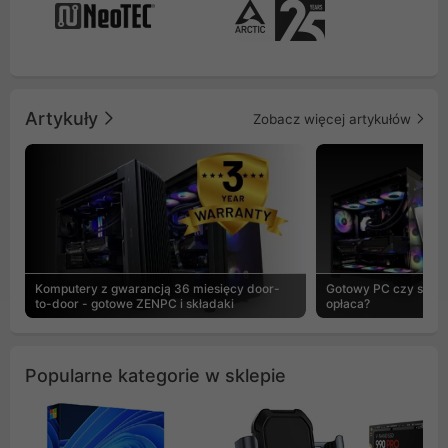
Artykuły
Zobacz więcej artykułów
Komputery z gwarancją 36 miesięcy door-
Gotowy PC czy skład
to-door - gotowe ZENPC i składaki
opłaca?
Popularne kategorie w sklepie