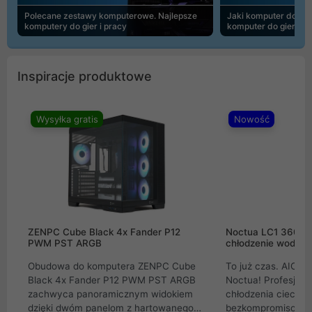
Polecane zestawy komputerowe. Najlepsze
Jaki komputer do 30
komputery do gier i pracy
komputer do gier | 
Inspiracje produktowe
Wysyłka gratis
Nowość
ZENPC Cube Black 4x Fander P12
Noctua LC1 360mm
PWM PST ARGB
chłodzenie wodne 
Obudowa do komputera ZENPC Cube
To już czas. AIO w
Black 4x Fander P12 PWM PST ARGB
Noctua! Profesjon
zachwyca panoramicznym widokiem
chłodzenia cieczą 
dzięki dwóm panelom z hartowanego
bezkompromisowe 