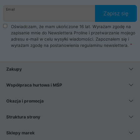
danych osobowych. Dlatego zakup notebooka albo laptopa w
Email
ProLine to czysta przyjemność i pełne bezpieczeństwo.
Zapisz się
Zaopatrzysz się u nas w akcesoria i części komputerowe
takie jak procesory, karty graficzne, płyty główne, pamięci,
Oświadczam, że mam ukończone 16 lat. Wyrażam zgodę na
dyski SSD, M.2 oraz HDD. Nasi pracownicy pomogą Ci wybrać
zapisanie mnie do Newslettera Proline i przetwarzanie mojego
najlepszy zasilacz komputerowy oraz obudowę do komputera.
adresu e-mail w celu wysyłki wiadomości. Zapoznałem się i
Poza komputerami mamy również najlepsze na rynku
wyrażam zgodę na postanowienia
regulaminu newslettera
.
Smartfony takich producentów jak Xiaomi, Apple, Samsung i
Huawei. Jeżeli chcesz, aby Twój komputer pracował cicho,
posiadamy szeroką gamę chłodzenia procesora, oraz ciche
wentylatory. Na koniec mając już to wszystko, możesz
Zakupy
wybrać idealny fotel gamingowy.
Współpraca hurtowa i MŚP
Okazja i promocja
Struktura strony
Sklepy marek