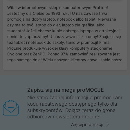
Witaj w internetowym sklepie komputerowym ProLine!
Jesteśmy dla Ciebie od 1993 roku! U nas zawsze trwa
promocja na dobry laptop, notebook albo tablet. Nieważne
czy ma to być laptop do gier, laptop dla grafika, albo
studenta! Jeżeli chcesz kupić dobrego laptopa w atrakcyjnej
cenie, to zapraszamy! U nas zawsze niskie ceny! Znajdzie się
też tablet i notebook do szkoły, tanio w promocji! Firma
ProLine produkuje wysokiej klasy komputery stacjonarne
Cyclone oraz ZenPC. Ponad 97% zamówień realizowane jest
tego samego dnia! Wielu naszych klientów chwali sobie nasze
myszki dla graczy i klawiatury mechaniczne. Posiadamy sieć
sklepów komputerowych na terenie kraju. W większości z
nich możesz odebrać zamówienie bez kosztów transportu.
Posiadamy sklep komputerowy w miastach takich jak
Wrocław, Poznań, Legnica, Katowice, Gliwice, Kalisz, Bytom,
Zapisz się na mega proMOCJE
Trzebnica, Opole. Szybka i profesjonalna obsługa!
Nie strać żadnej informacji o promocji ani
kodu rabatowego dostępnego tylko dla
ProLine to polska firma ze 100% polskim kapitałem. Działamy
subskrybentów. Dołącz teraz do grona
legalnie i płacimy podatki w naszym kraju! Posiadamy siedzibę
odbiorców newslettera ProLine!
główną w Mirkowie oraz salony na terenie kraju. Cała
komunikacja ze sklepem komputerowym ProLine jest
Więcej informacji
szyfrowana za pomocą technologii SSL. Nie sprzedajemy