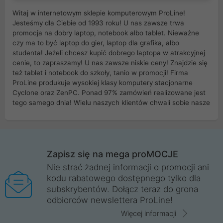
Witaj w internetowym sklepie komputerowym ProLine!
Jesteśmy dla Ciebie od 1993 roku! U nas zawsze trwa
promocja na dobry laptop, notebook albo tablet. Nieważne
czy ma to być laptop do gier, laptop dla grafika, albo
studenta! Jeżeli chcesz kupić dobrego laptopa w atrakcyjnej
cenie, to zapraszamy! U nas zawsze niskie ceny! Znajdzie się
też tablet i notebook do szkoły, tanio w promocji! Firma
ProLine produkuje wysokiej klasy komputery stacjonarne
Cyclone oraz ZenPC. Ponad 97% zamówień realizowane jest
tego samego dnia! Wielu naszych klientów chwali sobie nasze
myszki dla graczy i klawiatury mechaniczne. Posiadamy sieć
sklepów komputerowych na terenie kraju. W większości z
nich możesz odebrać zamówienie bez kosztów transportu.
Posiadamy sklep komputerowy w miastach takich jak
Wrocław, Poznań, Legnica, Katowice, Gliwice, Kalisz, Bytom,
Zapisz się na mega proMOCJE
Trzebnica, Opole. Szybka i profesjonalna obsługa!
Nie strać żadnej informacji o promocji ani
kodu rabatowego dostępnego tylko dla
ProLine to polska firma ze 100% polskim kapitałem. Działamy
subskrybentów. Dołącz teraz do grona
legalnie i płacimy podatki w naszym kraju! Posiadamy siedzibę
odbiorców newslettera ProLine!
główną w Mirkowie oraz salony na terenie kraju. Cała
komunikacja ze sklepem komputerowym ProLine jest
Więcej informacji
szyfrowana za pomocą technologii SSL. Nie sprzedajemy