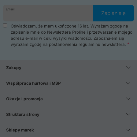
danych osobowych. Dlatego zakup notebooka albo laptopa w
Email
ProLine to czysta przyjemność i pełne bezpieczeństwo.
Zapisz się
Zaopatrzysz się u nas w akcesoria i części komputerowe
takie jak procesory, karty graficzne, płyty główne, pamięci,
Oświadczam, że mam ukończone 16 lat. Wyrażam zgodę na
dyski SSD, M.2 oraz HDD. Nasi pracownicy pomogą Ci wybrać
zapisanie mnie do Newslettera Proline i przetwarzanie mojego
najlepszy zasilacz komputerowy oraz obudowę do komputera.
adresu e-mail w celu wysyłki wiadomości. Zapoznałem się i
Poza komputerami mamy również najlepsze na rynku
wyrażam zgodę na postanowienia
regulaminu newslettera
.
Smartfony takich producentów jak Xiaomi, Apple, Samsung i
Huawei. Jeżeli chcesz, aby Twój komputer pracował cicho,
posiadamy szeroką gamę chłodzenia procesora, oraz ciche
wentylatory. Na koniec mając już to wszystko, możesz
Zakupy
wybrać idealny fotel gamingowy.
Współpraca hurtowa i MŚP
Okazja i promocja
Struktura strony
Sklepy marek