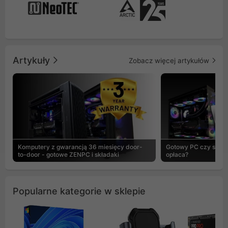
Artykuły
Zobacz więcej artykułów
Komputery z gwarancją 36 miesięcy door-
Gotowy PC czy skład
to-door - gotowe ZENPC i składaki
opłaca?
Popularne kategorie w sklepie