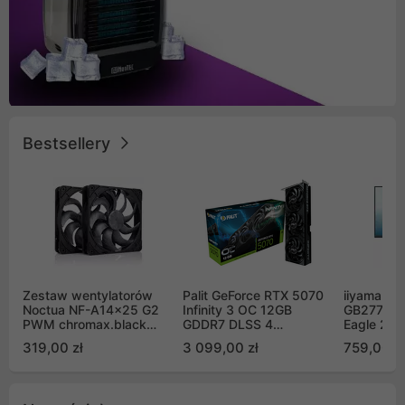
Bestsellery
Zestaw wentylatorów
Palit GeForce RTX 5070
iiyama G-
Noctua NF-A14x25 G2
Infinity 3 OC 12GB
GB2771QS
PWM chromax.black
GDDR7 DLSS 4
Eagle 27"
Sx2-PP Sterrox 140mm
(NE75070S19K9-
200Hz
319,00 zł
3 099,00 zł
759,00 zł
Push Pull (2szt)
GB2050S)