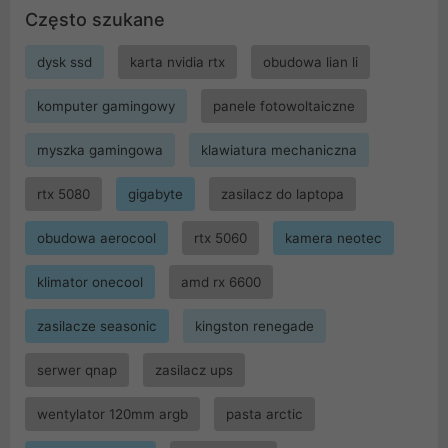
Często szukane
dysk ssd
karta nvidia rtx
obudowa lian li
komputer gamingowy
panele fotowoltaiczne
myszka gamingowa
klawiatura mechaniczna
rtx 5080
gigabyte
zasilacz do laptopa
obudowa aerocool
rtx 5060
kamera neotec
klimator onecool
amd rx 6600
zasilacze seasonic
kingston renegade
serwer qnap
zasilacz ups
wentylator 120mm argb
pasta arctic