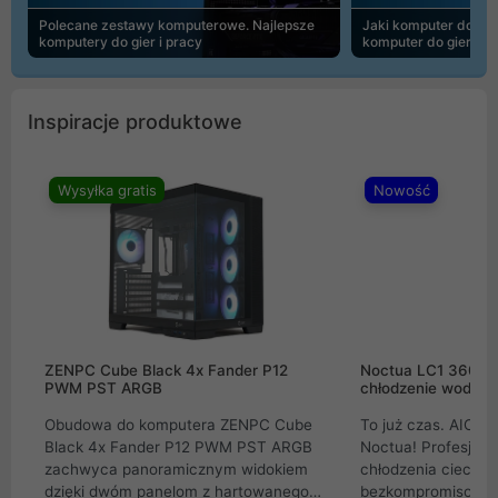
Polecane zestawy komputerowe. Najlepsze
Jaki komputer do 30
komputery do gier i pracy
komputer do gier | 
Inspiracje produktowe
Wysyłka gratis
Nowość
ZENPC Cube Black 4x Fander P12
Noctua LC1 360mm
PWM PST ARGB
chłodzenie wodne 
Obudowa do komputera ZENPC Cube
To już czas. AIO w
Black 4x Fander P12 PWM PST ARGB
Noctua! Profesjon
zachwyca panoramicznym widokiem
chłodzenia cieczą 
dzięki dwóm panelom z hartowanego
bezkompromisowe 