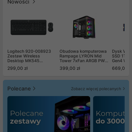
Nowości
Logitech 920-008923
Obudowa komputerowa
Dysk WD 
Zestaw Wireless
Rampage LYRON Mid
SSD 1TB 
Desktop MK545
Tower 7xFan ARGB PWM
Gen4 WD
Advanced
czarna
00CPE0
299,00 zł
399,00 zł
669,00 z
Polecane
Zobacz więcej polecanych