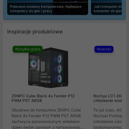
Polecane zestawy komputerowe. Najlepsze
Jaki komputer do 30
komputery do gier i pracy
komputer do gier | 
Inspiracje produktowe
Wysyłka gratis
Nowość
ZENPC Cube Black 4x Fander P12
Noctua LC1 360mm
PWM PST ARGB
chłodzenie wodne 
Obudowa do komputera ZENPC Cube
To już czas. AIO w
Black 4x Fander P12 PWM PST ARGB
Noctua! Profesjon
zachwyca panoramicznym widokiem
chłodzenia cieczą 
dzięki dwóm panelom z hartowanego
bezkompromisowe 