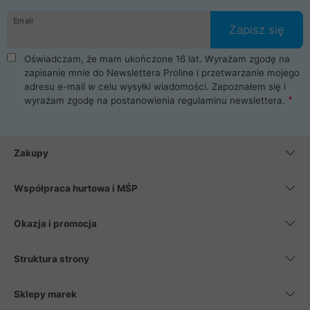
danych osobowych. Dlatego zakup notebooka albo laptopa w
Email
ProLine to czysta przyjemność i pełne bezpieczeństwo.
Zapisz się
Zaopatrzysz się u nas w akcesoria i części komputerowe
takie jak procesory, karty graficzne, płyty główne, pamięci,
Oświadczam, że mam ukończone 16 lat. Wyrażam zgodę na
dyski SSD, M.2 oraz HDD. Nasi pracownicy pomogą Ci wybrać
zapisanie mnie do Newslettera Proline i przetwarzanie mojego
najlepszy zasilacz komputerowy oraz obudowę do komputera.
adresu e-mail w celu wysyłki wiadomości. Zapoznałem się i
Poza komputerami mamy również najlepsze na rynku
wyrażam zgodę na postanowienia
regulaminu newslettera
.
Smartfony takich producentów jak Xiaomi, Apple, Samsung i
Huawei. Jeżeli chcesz, aby Twój komputer pracował cicho,
posiadamy szeroką gamę chłodzenia procesora, oraz ciche
wentylatory. Na koniec mając już to wszystko, możesz
Zakupy
wybrać idealny fotel gamingowy.
Współpraca hurtowa i MŚP
Okazja i promocja
Struktura strony
Sklepy marek