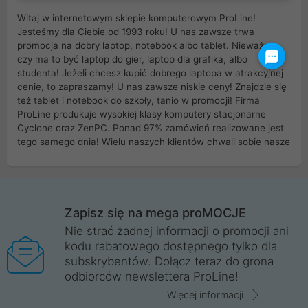
Witaj w internetowym sklepie komputerowym ProLine!
Jesteśmy dla Ciebie od 1993 roku! U nas zawsze trwa
promocja na dobry laptop, notebook albo tablet. Nieważne
czy ma to być laptop do gier, laptop dla grafika, albo
studenta! Jeżeli chcesz kupić dobrego laptopa w atrakcyjnej
cenie, to zapraszamy! U nas zawsze niskie ceny! Znajdzie się
też tablet i notebook do szkoły, tanio w promocji! Firma
ProLine produkuje wysokiej klasy komputery stacjonarne
Cyclone oraz ZenPC. Ponad 97% zamówień realizowane jest
tego samego dnia! Wielu naszych klientów chwali sobie nasze
myszki dla graczy i klawiatury mechaniczne. Posiadamy sieć
sklepów komputerowych na terenie kraju. W większości z
nich możesz odebrać zamówienie bez kosztów transportu.
Posiadamy sklep komputerowy w miastach takich jak
Wrocław, Poznań, Legnica, Katowice, Gliwice, Kalisz, Bytom,
Zapisz się na mega proMOCJE
Trzebnica, Opole. Szybka i profesjonalna obsługa!
Nie strać żadnej informacji o promocji ani
kodu rabatowego dostępnego tylko dla
ProLine to polska firma ze 100% polskim kapitałem. Działamy
subskrybentów. Dołącz teraz do grona
legalnie i płacimy podatki w naszym kraju! Posiadamy siedzibę
odbiorców newslettera ProLine!
główną w Mirkowie oraz salony na terenie kraju. Cała
komunikacja ze sklepem komputerowym ProLine jest
Więcej informacji
szyfrowana za pomocą technologii SSL. Nie sprzedajemy