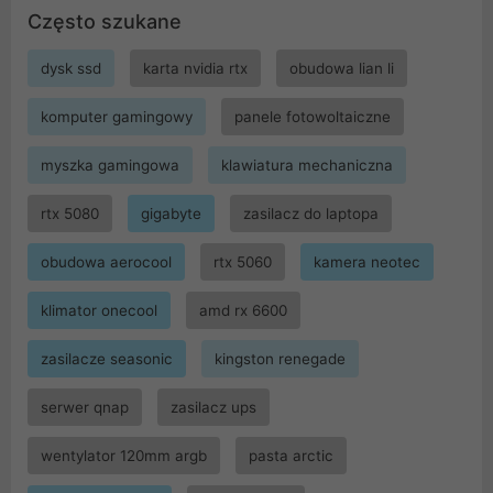
Często szukane
dysk ssd
karta nvidia rtx
obudowa lian li
komputer gamingowy
panele fotowoltaiczne
myszka gamingowa
klawiatura mechaniczna
rtx 5080
gigabyte
zasilacz do laptopa
obudowa aerocool
rtx 5060
kamera neotec
klimator onecool
amd rx 6600
zasilacze seasonic
kingston renegade
serwer qnap
zasilacz ups
wentylator 120mm argb
pasta arctic