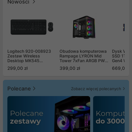
Nowości
Logitech 920-008923
Obudowa komputerowa
Dysk WD 
Zestaw Wireless
Rampage LYRON Mid
SSD 1TB 
Desktop MK545
Tower 7xFan ARGB PWM
Gen4 WD
Advanced
czarna
00CPE0
299,00 zł
399,00 zł
669,00 z
Polecane
Zobacz więcej polecanych