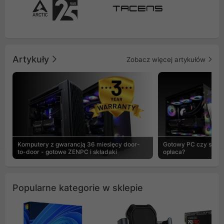
Artykuły
Zobacz więcej artykułów
Komputery z gwarancją 36 miesięcy door-
Gotowy PC czy skład
to-door - gotowe ZENPC i składaki
opłaca?
Popularne kategorie w sklepie