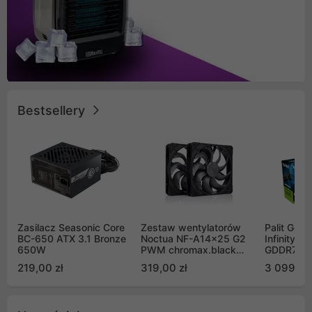
Bestsellery
Zasilacz Seasonic Core
Zestaw wentylatorów
Palit GeF
BC-650 ATX 3.1 Bronze
Noctua NF-A14x25 G2
Infinity 3
650W
PWM chromax.black
GDDR7 DL
Sx2-PP Sterrox 140mm
(NE75070
219,00 zł
319,00 zł
3 099,00
Push Pull (2szt)
GB2050S