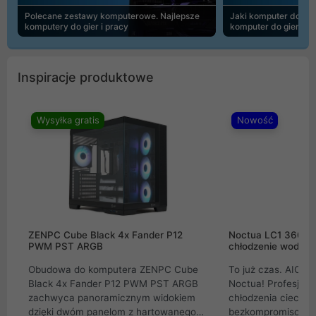
Polecane zestawy komputerowe. Najlepsze
Jaki komputer do 30
komputery do gier i pracy
komputer do gier | 
Inspiracje produktowe
Wysyłka gratis
Nowość
ZENPC Cube Black 4x Fander P12
Noctua LC1 360mm
PWM PST ARGB
chłodzenie wodne 
Obudowa do komputera ZENPC Cube
To już czas. AIO w
Black 4x Fander P12 PWM PST ARGB
Noctua! Profesjon
zachwyca panoramicznym widokiem
chłodzenia cieczą 
dzięki dwóm panelom z hartowanego
bezkompromisowe 