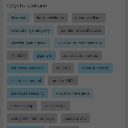
Często szukane
dysk ssd
karta nvidia rtx
obudowa lian li
komputer gamingowy
panele fotowoltaiczne
myszka gamingowa
klawiatura mechaniczna
rtx 5080
gigabyte
zasilacz do laptopa
obudowa aerocool
rtx 5060
kamera neotec
klimator onecool
amd rx 6600
zasilacze seasonic
kingston renegade
serwer qnap
zasilacz ups
wentylator 120mm argb
pasta arctic