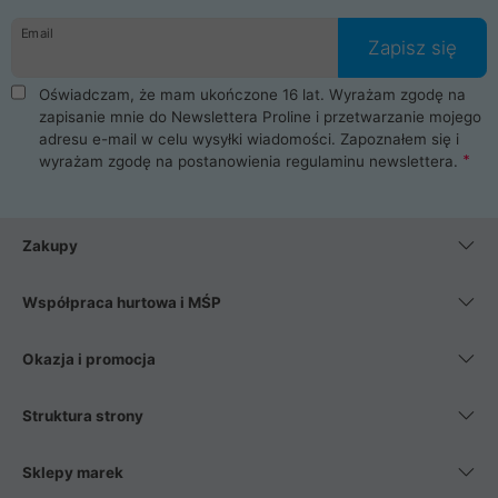
danych osobowych. Dlatego zakup notebooka albo laptopa w
Email
ProLine to czysta przyjemność i pełne bezpieczeństwo.
Zapisz się
Zaopatrzysz się u nas w akcesoria i części komputerowe
takie jak procesory, karty graficzne, płyty główne, pamięci,
Oświadczam, że mam ukończone 16 lat. Wyrażam zgodę na
dyski SSD, M.2 oraz HDD. Nasi pracownicy pomogą Ci wybrać
zapisanie mnie do Newslettera Proline i przetwarzanie mojego
najlepszy zasilacz komputerowy oraz obudowę do komputera.
adresu e-mail w celu wysyłki wiadomości. Zapoznałem się i
Poza komputerami mamy również najlepsze na rynku
wyrażam zgodę na postanowienia
regulaminu newslettera
.
Smartfony takich producentów jak Xiaomi, Apple, Samsung i
Huawei. Jeżeli chcesz, aby Twój komputer pracował cicho,
posiadamy szeroką gamę chłodzenia procesora, oraz ciche
wentylatory. Na koniec mając już to wszystko, możesz
Zakupy
wybrać idealny fotel gamingowy.
Współpraca hurtowa i MŚP
Okazja i promocja
Struktura strony
Sklepy marek