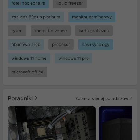
fotel noblechairs
liquid freezer
zasilacz 80plus platinum
monitor gamingowy
ryzen
komputer zenpc
karta graficzna
obudowa argb
procesor
nas+synology
windows 11 home
windows 11 pro
microsoft office
Poradniki
Zobacz więcej poradników