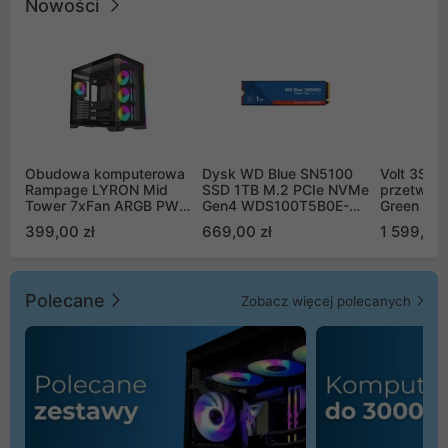
Nowości
Obudowa komputerowa
Dysk WD Blue SN5100
Volt 3SR
Rampage LYRON Mid
SSD 1TB M.2 PCIe NVMe
przetworn
Tower 7xFan ARGB PWM
Gen4 WDS100T5B0E-
Green Boo
czarna
00CPE0
Sinus Byp
399,00 zł
669,00 zł
1 599,00 
Polecane
Zobacz więcej polecanych