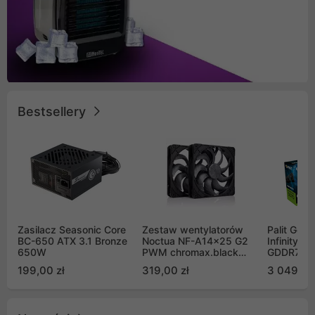
Bestsellery
Zasilacz Seasonic Core
Zestaw wentylatorów
Palit GeF
BC-650 ATX 3.1 Bronze
Noctua NF-A14x25 G2
Infinity 3
650W
PWM chromax.black
GDDR7 DL
Sx2-PP Sterrox 140mm
(NE75070
199,00 zł
319,00 zł
3 049,00
Push Pull (2szt)
GB2050S