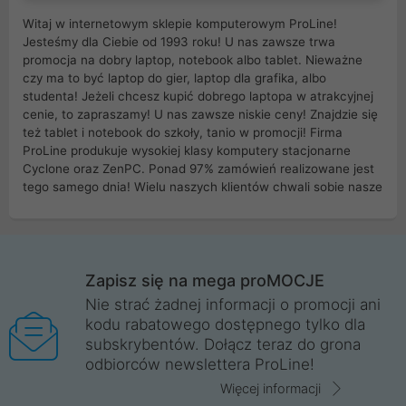
Witaj w internetowym sklepie komputerowym ProLine!
Jesteśmy dla Ciebie od 1993 roku! U nas zawsze trwa
promocja na dobry laptop, notebook albo tablet. Nieważne
czy ma to być laptop do gier, laptop dla grafika, albo
studenta! Jeżeli chcesz kupić dobrego laptopa w atrakcyjnej
cenie, to zapraszamy! U nas zawsze niskie ceny! Znajdzie się
też tablet i notebook do szkoły, tanio w promocji! Firma
ProLine produkuje wysokiej klasy komputery stacjonarne
Cyclone oraz ZenPC. Ponad 97% zamówień realizowane jest
tego samego dnia! Wielu naszych klientów chwali sobie nasze
myszki dla graczy i klawiatury mechaniczne. Posiadamy sieć
sklepów komputerowych na terenie kraju. W większości z
nich możesz odebrać zamówienie bez kosztów transportu.
Posiadamy sklep komputerowy w miastach takich jak
Wrocław, Poznań, Legnica, Katowice, Gliwice, Kalisz, Bytom,
Zapisz się na mega proMOCJE
Trzebnica, Opole. Szybka i profesjonalna obsługa!
Nie strać żadnej informacji o promocji ani
kodu rabatowego dostępnego tylko dla
ProLine to polska firma ze 100% polskim kapitałem. Działamy
subskrybentów. Dołącz teraz do grona
legalnie i płacimy podatki w naszym kraju! Posiadamy siedzibę
odbiorców newslettera ProLine!
główną w Mirkowie oraz salony na terenie kraju. Cała
komunikacja ze sklepem komputerowym ProLine jest
Więcej informacji
szyfrowana za pomocą technologii SSL. Nie sprzedajemy