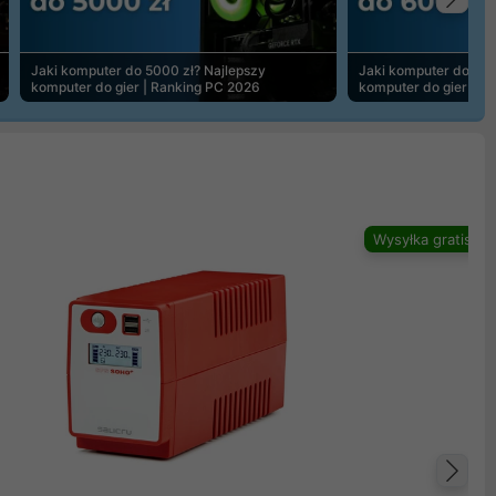
Na
Jaki komputer do 5000 zł? Najlepszy
Jaki komputer do 600
komputer do gier | Ranking PC 2026
komputer do gier | R
Wysyłka gratis
Na