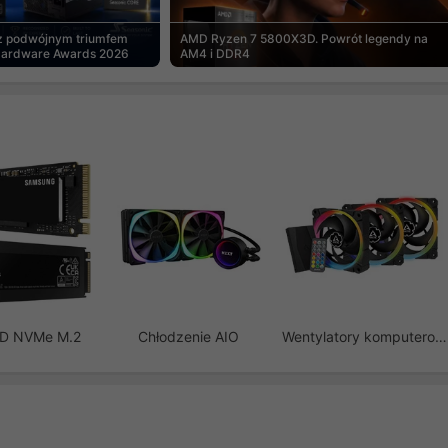
 z podwójnym triumfem
AMD Ryzen 7 5800X3D. Powrót legendy na
Hardware Awards 2026
AM4 i DDR4
SD NVMe M.2
Chłodzenie AIO
Wentylatory komputerowe