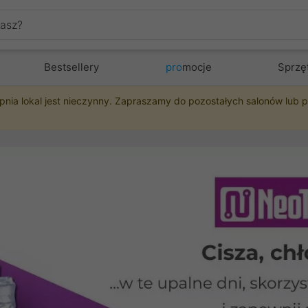
Bestsellery
pro
mocje
Sprzę
pnia lokal jest nieczynny. Zapraszamy do pozostałych salonów lub