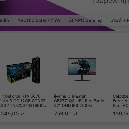
udio
NeoTEC Solar 475W
ZENPC Gaming
Stwórz 
lit GeForce RTX 5070
iiyama G-Master
Chłodzen
finity 3 OC 12GB GDDR7
GB2771QSU-B1 Red Eagle
Freezer 
LSS 4 (NE75070S19K9-
27" QHD IPS 200Hz
Box (A
B2050S)
 049,00 zł
759,00 zł
139,00