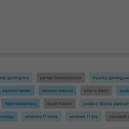
ter gamingowy
panele fotowoltaiczne
myszka gamingow
kamera neotec
klimator onecool
amd rx 6600
zasi
fotel noblechairs
liquid freezer
zasilacz 80plus platinu
ynology
windows 11 home
windows 11 pro
microsoft 