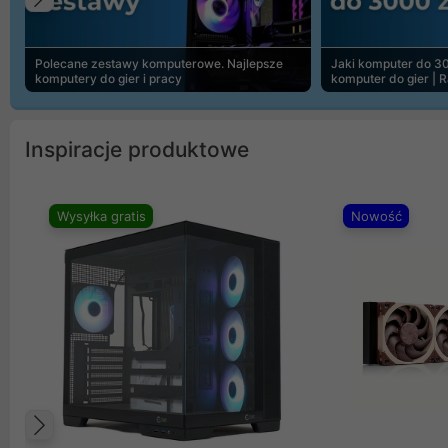
Poprzedni
Polecane zestawy komputerowe. Najlepsze
Jaki komputer do 30
komputery do gier i pracy
komputer do gier | 
Inspiracje produktowe
Wysyłka gratis
Nowość
Poprzedni