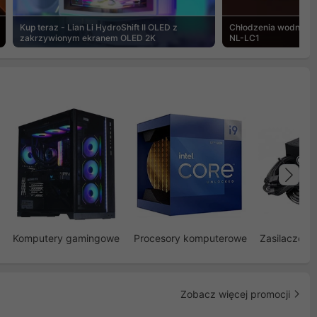
Kup teraz - Lian Li HydroShift II OLED z
Chłodzenia wodne Noc
zakrzywionym ekranem OLED 2K
NL-LC1
Na
Komputery gamingowe
Procesory komputerowe
Zasilacze d
Zobacz więcej promocji