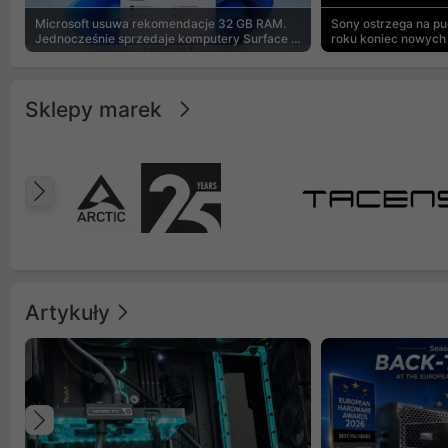
Microsoft usuwa rekomendacje 32 GB RAM.
Sony ostrzega na p
Jednocześnie sprzedaje komputery Surface z
roku koniec nowych 
8 GB
Sklepy marek
Poprzedni
Artykuły
Poprzedni