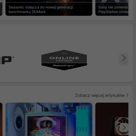
Seasonic dołącza do nowej generacji
Sony nie zmienia zdan
benchmarku 3DMark
PlayStation zmierza w
cyfrowej
Na
Zobacz więcej artykułów
Na