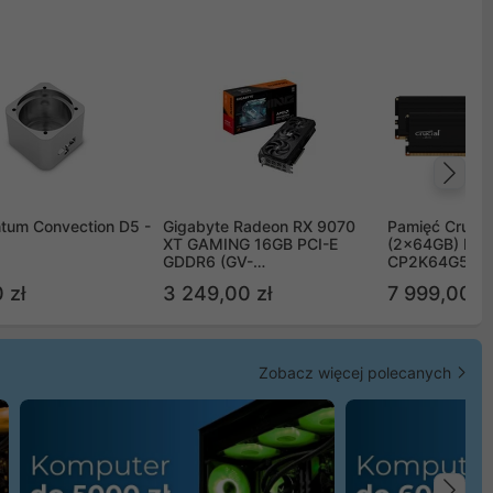
Na
tum Convection D5 -
Gigabyte Radeon RX 9070
Pamięć Crucia
XT GAMING 16GB PCI-E
(2x64GB) DD
GDDR6 (GV-
CP2K64G56C
R9070XTGAMING-16GD)
 zł
3 249,00 zł
7 999,00 zł
Zobacz więcej polecanych