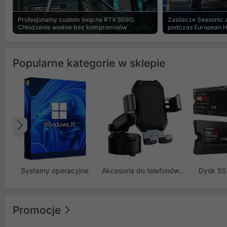
Profesjonalny custom loop na RTX 5090.
Zasilacze Seasonic
Chłodzenie wodne bez kompromisów
podczas European 
Popularne kategorie w sklepie
Poprzedni
Systemy operacyjne
Akcesoria do telefonów GSM
Dysk S
Promocje