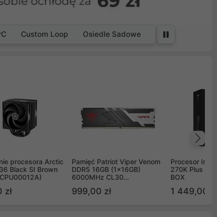
PC
Custom Loop
Osiedle Sadowe
Na
ie procesora Arctic
Pamięć Patriot Viper Venom
Procesor Intel 
36 Black SI Brown
DDR5 16GB (1x16GB)
270K Plus 5.
OCPU00012A)
6000MHz CL30
BOX
PVV516G60C30
 zł
999,00 zł
1 449,00 z