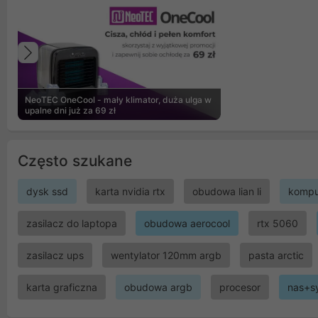
Poprzedni
NeoTEC OneCool - mały klimator, duża ulga w
upalne dni już za 69 zł
Często szukane
dysk ssd
karta nvidia rtx
obudowa lian li
kompu
zasilacz do laptopa
obudowa aerocool
rtx 5060
zasilacz ups
wentylator 120mm argb
pasta arctic
karta graficzna
obudowa argb
procesor
nas+s