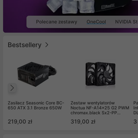
Polecane zestawy
OneCool
NVIDIA St
Bestsellery
Poprzedni
Zasilacz Seasonic Core BC-
Zestaw wentylatorów
Pa
650 ATX 3.1 Bronze 650W
Noctua NF-A14x25 G2 PWM
In
chromax.black Sx2-PP
D
Sterrox 140mm Push Pull
G
219,00 zł
319,00 zł
3
(2szt)