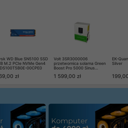
ysk WD Blue SN5100 SSD
Volt 3SR3000006
EK-Quan
TB M.2 PCIe NVMe Gen4
przetwornica solarna Green
Silver
DS100T5B0E-00CPE0
Boost Pro 5000 Sinus
Bypass
69,00 zł
1 599,00 zł
199,00